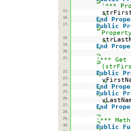
'*** Pr
15.
strFirs
16.
End
Prope
17.
Public
Pr
Propert
18.
strLast
19.
End
Prope
20.
21.
'*** Get 
(strFir
22.
Public
Pr
23.
vFirstN
24.
End
Prope
25.
Public
Pr
26.
vLastNa
27.
End
Prope
28.
29.
'*** Meth
30.
Public
Fu