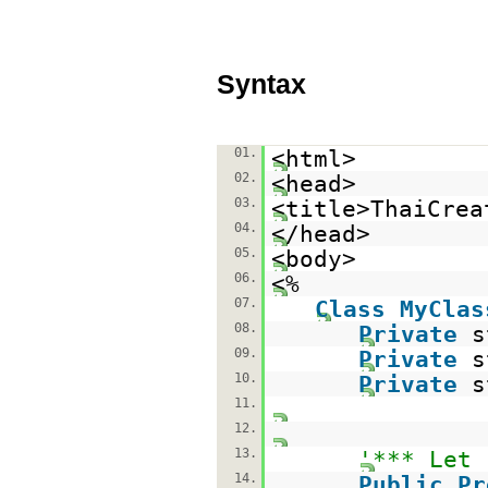
Syntax
01.
<html>
02.
<head>
03.
<title>ThaiCre
04.
</head>
05.
<body>
06.
<%
07.
Class
MyClas
08.
Private
s
09.
Private
s
10.
Private
s
11.
12.
13.
'*** Let 
14.
Public
Pr