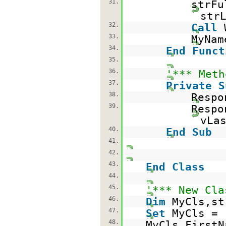
31.
strF
str
32.
Call
33.
MyNam
34.
End
Funct
35.
36.
'*** Meth
37.
Private
S
38.
Respo
39.
Resp
vLa
40.
End
Sub
41.
42.
43.
End
Class
44.
45.
'*** New Cla
46.
Dim
MyCls,st
47.
Set
MyCls 
48.
MyCls.First