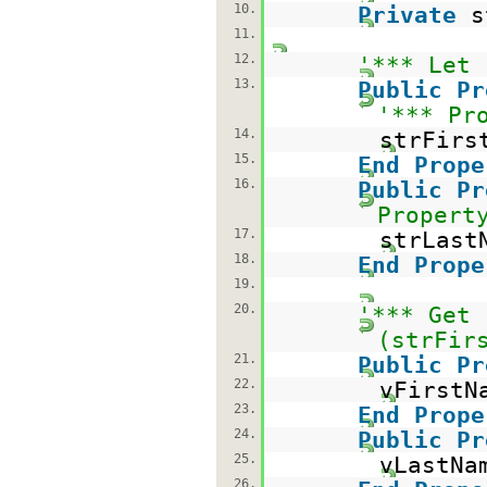
10.
Private
s
11.
12.
'*** Let 
13.
Public
Pr
'*** Pr
14.
strFirs
15.
End
Prope
16.
Public
Pr
Propert
17.
strLast
18.
End
Prope
19.
20.
'*** Get 
(strFir
21.
Public
Pr
22.
vFirstN
23.
End
Prope
24.
Public
Pr
25.
vLastNa
26.