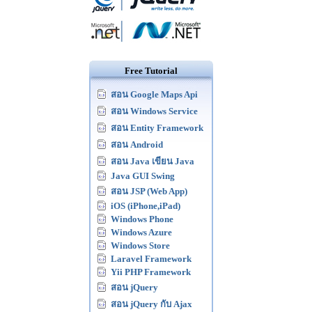
Free Tutorial
สอน Google Maps Api
สอน Windows Service
สอน Entity Framework
สอน Android
สอน Java เขียน Java
Java GUI Swing
สอน JSP (Web App)
iOS (iPhone,iPad)
Windows Phone
Windows Azure
Windows Store
Laravel Framework
Yii PHP Framework
สอน jQuery
สอน jQuery กับ Ajax