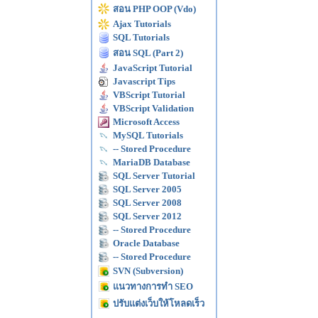
สอน PHP OOP (Vdo)
Ajax Tutorials
SQL Tutorials
สอน SQL (Part 2)
JavaScript Tutorial
Javascript Tips
VBScript Tutorial
VBScript Validation
Microsoft Access
MySQL Tutorials
-- Stored Procedure
MariaDB Database
SQL Server Tutorial
SQL Server 2005
SQL Server 2008
SQL Server 2012
-- Stored Procedure
Oracle Database
-- Stored Procedure
SVN (Subversion)
แนวทางการทำ SEO
ปรับแต่งเว็บให้โหลดเร็ว