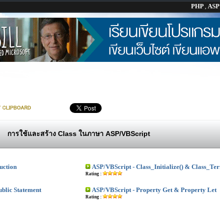
PHP
,
AS
การใช้และสร้าง Class ในภาษา ASP/VBScript
uction
ASP/VBScript - Class_Initialize() & Class_Ter
Rating :
ublic Statement
ASP/VBScript - Property Get & Property Let
Rating :