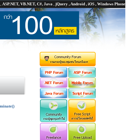
P
,
ASP.NET, VB.NET, C#, Java
,
jQuery , Android , iOS , Windows Phone
minate()