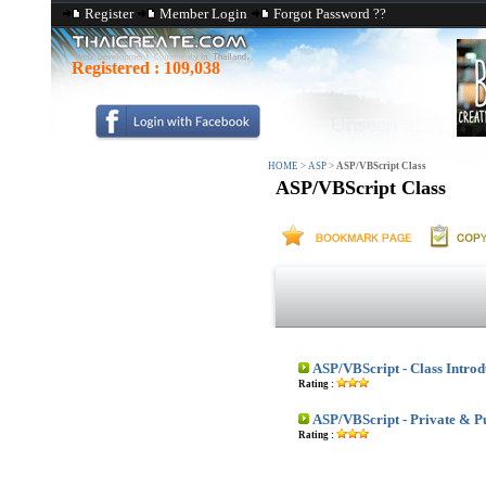
Register
Member Login
Forgot Password ??
Registered :
109,038
HOME
>
ASP
>
ASP/VBScript Class
ASP/VBScript Class
ASP/VBScript - Class Introd
Rating :
ASP/VBScript - Private & P
Rating :