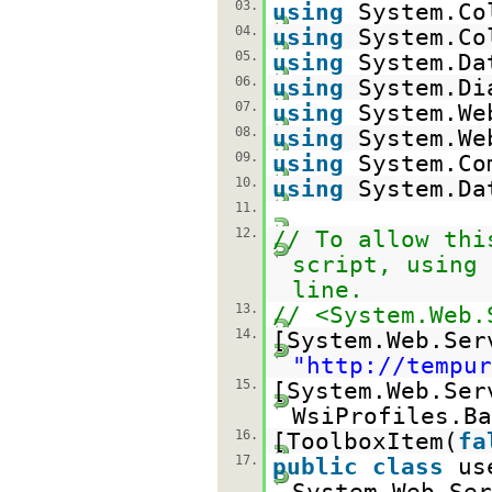
03.
using
System.Co
04.
using
System.Co
05.
using
System.Da
06.
using
System.Di
07.
using
System.We
08.
using
System.We
09.
using
System.Co
10.
using
System.Da
11.
12.
// To allow thi
script, using 
line.
13.
// <System.Web.
14.
[System.Web.Ser
"
http://tempur
15.
[System.Web.Ser
WsiProfiles.Ba
16.
[ToolboxItem(
fa
17.
public
class
us
System.Web.Ser