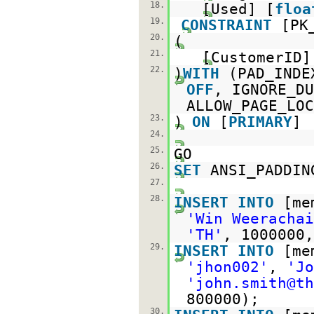
18.
[Used] [
floa
19.
CONSTRAINT
[PK
20.
(
21.
[CustomerID
22.
)
WITH
(PAD_IND
OFF
, IGNORE_D
ALLOW_PAGE_L
23.
)
ON
[
PRIMARY
]
24.
25.
GO
26.
SET
ANSI_PADDI
27.
28.
INSERT
INTO
[me
'Win Weerachai
'TH'
, 1000000,
29.
INSERT
INTO
[me
'jhon002'
,
'J
'john.smith@th
800000);
30.