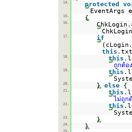
14.
protected
vo
EventArgs 
15.
{
16.
ChkLogin
ChkLogi
17.
if
(cLogin
this
.tx
18.
this
.l
ถูกต้อ
19.
this
.l
Syst
20.
}
else
{
21.
this
.l
ไม่ถูก
22.
this
.l
Syst
23.
}
24.
}
25.