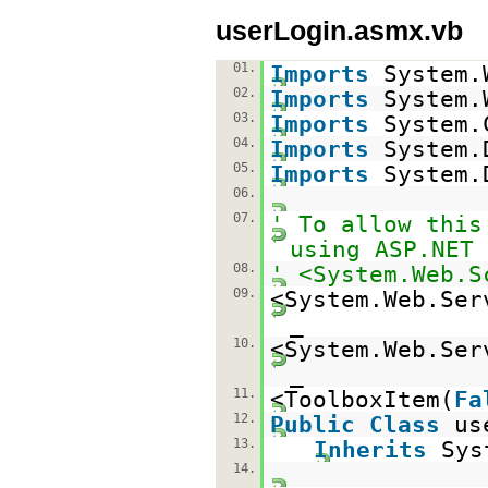
userLogin.asmx.vb
01.
Imports
System.
02.
Imports
System.
03.
Imports
System.
04.
Imports
System.
05.
Imports
System.
06.
07.
' To allow this
using ASP.NET 
08.
' <System.Web.S
09.
<System.Web.Ser
_
10.
<System.Web.Ser
_
11.
<ToolboxItem(
Fa
12.
Public
Class
us
13.
Inherits
Sys
14.