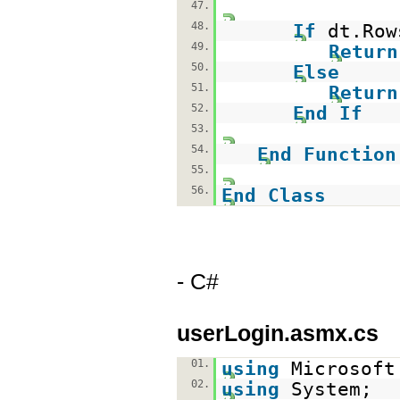
47.
48.
If
dt.Ro
49.
Return
50.
Else
51.
Return
52.
End
If
53.
54.
End
Function
55.
56.
End
Class
- C#
userLogin.asmx.cs
01.
using
Microsoft
02.
using
System;