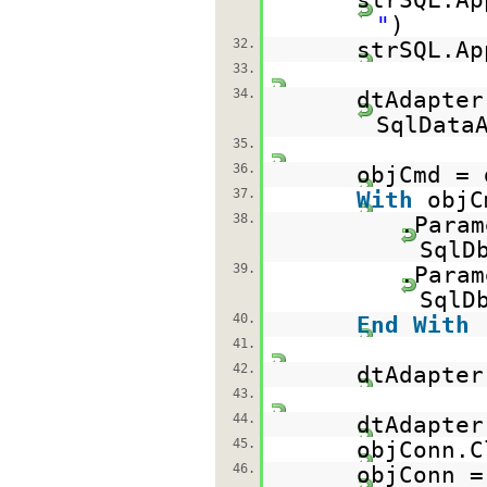
"
)
32.
strSQL.Ap
33.
34.
dtAdapte
SqlData
35.
36.
objCmd = 
37.
With
objC
38.
.Param
SqlD
39.
.Param
SqlD
40.
End
With
41.
42.
dtAdapter
43.
44.
dtAdapte
45.
objConn.C
46.
objConn 