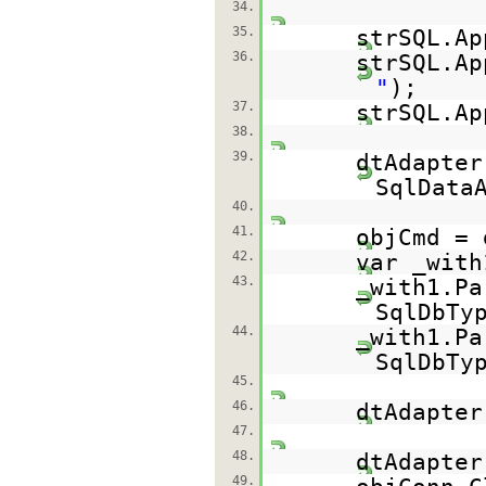
34.
35.
strSQL.Ap
36.
strSQL.Ap
"
);
37.
strSQL.Ap
38.
39.
dtAdapte
SqlData
40.
41.
objCmd = 
42.
var _with
43.
_with1.Pa
SqlDbTy
44.
_with1.Pa
SqlDbTy
45.
46.
dtAdapter
47.
48.
dtAdapte
49.