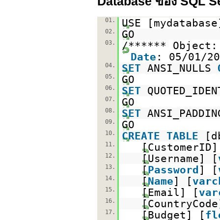
Database ของ SQL S
01.
USE [mydatabase
02.
GO
03.
/****** Objec
Date
: 05/01/20
04.
SET
ANSI_NULLS
05.
GO
06.
SET
QUOTED_IDE
07.
GO
08.
SET
ANSI_PADDI
09.
GO
10.
CREATE
TABLE
[d
11.
[CustomerID]
12.
[Username] [
13.
[
Password
] [
14.
[
Name
] [
varc
15.
[Email] [
var
16.
[CountryCode
17.
[Budget] [
fl