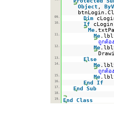
Protected
Su
Object
,
By
btnLogin.C
09.
Dim
cLog
10.
If
cLogin
Me
.txtP
11.
Me
.lb
ถูกต้อ
12.
Me
.lbl
Draw
13.
Else
14.
Me
.lb
ถูกต้อ
15.
Me
.lbl
16.
End
If
17.
End
Sub
18.
19.
End
Class