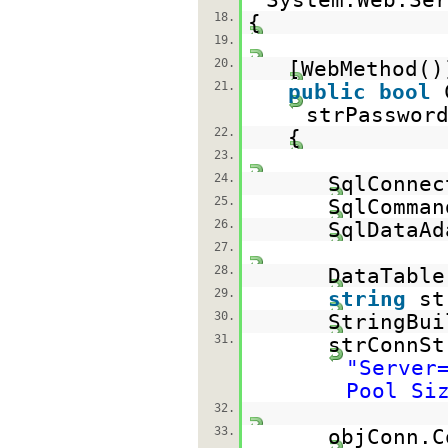
18.
{
19.
20.
[WebMethod()
21.
public
bool
strPasswor
22.
{
23.
24.
SqlConne
25.
SqlComma
26.
SqlDataA
27.
28.
DataTabl
29.
string
st
30.
StringBu
31.
strConnSt
"Server
Pool Si
32.
33.
objConn.C