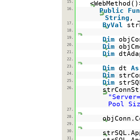
15.
<WebMethod()
16.
Public
Fun
String
, 
17.
ByVal
st
18.
19.
Dim
objC
20.
Dim
objC
21.
Dim
dtAd
22.
23.
Dim
dt
As
24.
Dim
strC
25.
Dim
strS
26.
strConnSt
"Server
Pool Si
27.
28.
objConn.C
29.
30.
strSQL.Ap
31.
strSQL.Ap