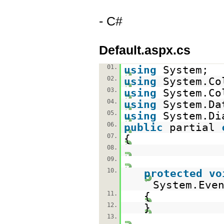
- C#
Default.aspx.cs
01.
using
System;
02.
using
System.Co
03.
using
System.Co
04.
using
System.Da
05.
using
System.Di
06.
public
partial
07.
{
08.
09.
10.
protected
vo
System.Eve
11.
{
12.
}
13.