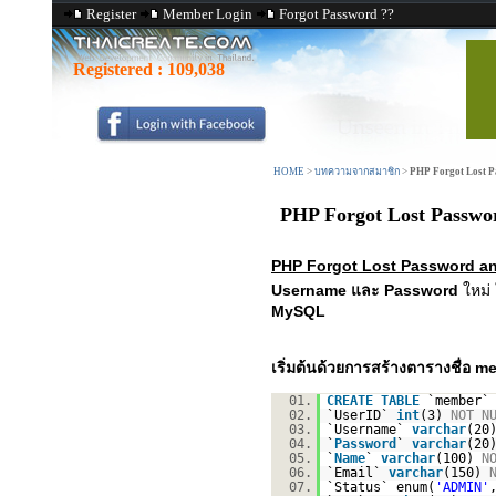
Register
Member Login
Forgot Password ??
Registered :
109,038
HOME
>
บทความจากสมาชิก
>
PHP Forgot Lost P
PHP Forgot Lost Passwor
PHP Forgot Lost Password an
Username และ Password
ใหม่ 
MySQL
เริ่มต้นด้วยการสร้างตารางชื่อ 
01.
CREATE
TABLE
`member`
02.
`UserID`
int
(3)
NOT
N
03.
`Username`
varchar
(20
04.
`
Password
`
varchar
(20
05.
`
Name
`
varchar
(100)
N
06.
`Email`
varchar
(150)
07.
`Status` enum(
'ADMIN'