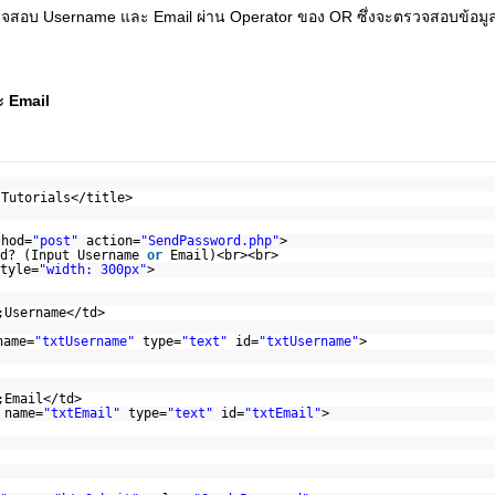
รวจสอบ Username และ Email ผ่าน Operator ของ OR ซึ่งจะตรวจสอบข้อมูล
ะ Email
 Tutorials</title>
thod=
"post"
action=
"SendPassword.php"
>
rd? (Input Username
or
Email)<br><br>
tyle=
"width: 300px"
>
;Username</td>
name=
"txtUsername"
type=
"text"
id=
"txtUsername"
>
;Email</td>
 name=
"txtEmail"
type=
"text"
id=
"txtEmail"
>