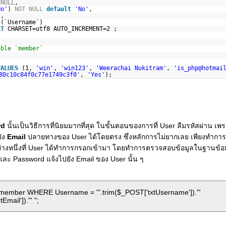
NULL
,
No'
)
NOT
NULL
default
'No'
,
),
 (`Username`)
LT
CHARSET=utf8 AUTO_INCREMENT=2 ;
able `member`
VALUES
(1,
'win'
,
'win123'
,
'Weerachai Nukitram'
,
'is_php@hotmai
80c10c84f0c77e1749c3f0'
,
'Yes'
);
rd
นั้นเป็นวิธีการที่นิยมมากที่สุด ในขั้นตอนของการที่ User ลืมรหัสผ่าน เพ
ัง
Email
ปลายทางของ User ได้โดยตรง ซึ่งหลักการไม่ยากเลย เพียงทำก
่างหนึ่งที่ User ได้ทำการกรอกเข้ามา โดยทำการตรวจสอบข้อมูลในฐานข้อม
 และ Password แจ้งไปยัง Email ของ User นั้น ๆ
ember WHERE Username = '".trim($_POST['txtUsername'])."'
mail'])."' ";