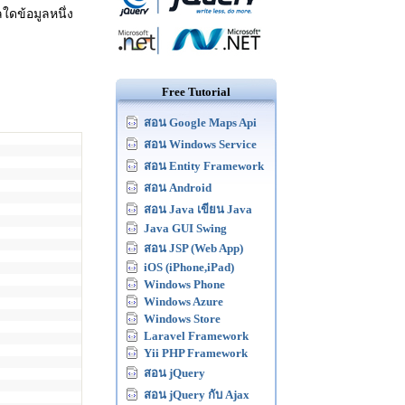
ใดข้อมูลหนึ่ง
Free Tutorial
สอน Google Maps Api
สอน Windows Service
สอน Entity Framework
สอน Android
สอน Java เขียน Java
Java GUI Swing
สอน JSP (Web App)
iOS (iPhone,iPad)
Windows Phone
Windows Azure
Windows Store
Laravel Framework
Yii PHP Framework
สอน jQuery
สอน jQuery กับ Ajax