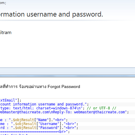
้อมูลที่ทำการ ร้องขอผ่านทาง Forgot Password
txtEmail"
];
ccount information username and password."
;
-type: text/html; charset=windows-874\n"
;
// or UTF-8 //
webmaster@thaicreate.com\nReply-To: webmaster@thaicreate.com"
;
me : "
.
$objResult
[
"Name"
].
"<br>"
;
ame : "
.
$objResult
[
"Username"
].
"<br>"
;
ord : "
.
$objResult
[
"Password"
].
"<br>"
;
============================<br>"
;