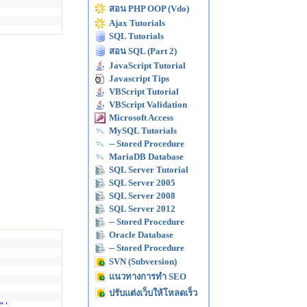
สอน PHP OOP (Vdo)
Ajax Tutorials
SQL Tutorials
สอน SQL (Part 2)
JavaScript Tutorial
Javascript Tips
VBScript Tutorial
VBScript Validation
Microsoft Access
MySQL Tutorials
-- Stored Procedure
MariaDB Database
SQL Server Tutorial
SQL Server 2005
SQL Server 2008
SQL Server 2012
-- Stored Procedure
Oracle Database
-- Stored Procedure
SVN (Subversion)
แนวทางการทำ SEO
ปรับแต่งเว็บให้โหลดเร็ว
"'