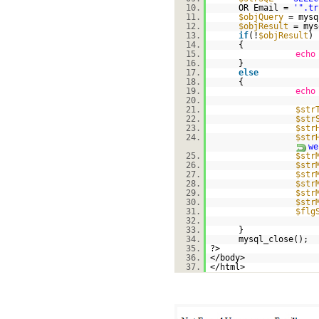
10.
OR Email =
'".tr
11.
$objQuery
= mysq
12.
$objResult
= mys
13.
if
(!
$objResult
)
14.
{
15.
echo
16.
}
17.
else
18.
{
19.
echo
20.
21.
$str
22.
$str
23.
$str
24.
$str
we
25.
$str
26.
$str
27.
$str
28.
$str
29.
$str
30.
$str
31.
$flg
32.
33.
}
34.
mysql_close();
35.
?>
36.
</body>
37.
</html>