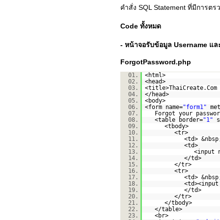
คำสั่ง SQL Statement ที่มีการต
Code ทั้งหมด
- หน้าจอรับข้อมูล Username แล
ForgotPassword.php
01.
<html>
02.
<head>
03.
<title>ThaiCreate.Com
04.
</head>
05.
<body>
06.
<form name=
"form1"
me
07.
Forgot your passwo
08.
<table border=
"1"
s
09.
<tbody>
10.
<tr>
11.
<td> &nbsp
12.
<td>
13.
<input 
14.
</td>
15.
</tr>
16.
<tr>
17.
<td> &nbsp
18.
<td><input
19.
</td>
20.
</tr>
21.
</tbody>
22.
</table>
23.
<br>