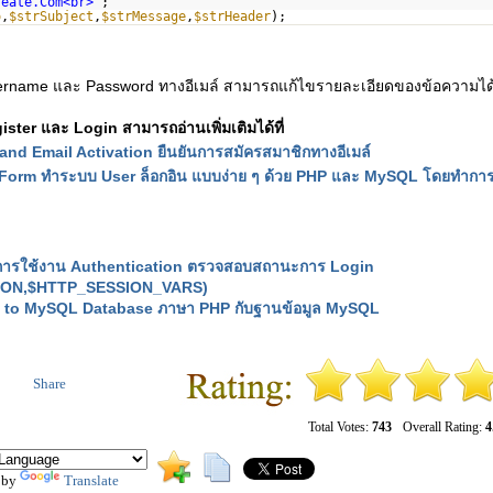
reate.Com<br>"
;
o
,
$strSubject
,
$strMessage
,
$strHeader
);
ername และ Password ทางอีเมล์ สามารถแก้ไขรายละเอียดของข้อความได้ที
ster และ Login สามารถอ่านเพิ่มเติมได้ที่
nd Email Activation ยืนยันการสมัครสมาชิกทางอีเมล์
Form ทำระบบ User ล็อกอิน แบบง่าย ๆ ด้วย PHP และ MySQL โดยทำก
 การใช้งาน Authentication ตรวจสอบสถานะการ Login
SION,$HTTP_SESSION_VARS)
 to MySQL Database ภาษา PHP กับฐานข้อมูล MySQL
Share
Total Votes:
743
Overall Rating:
4
 by
Translate