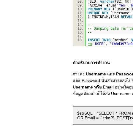
08.
`SID`
varchar
(32)
NOT
09.
`Active` enum(
'Yes'
,
'
10.
PRIMARY
KEY
(`UserID`
11.
UNIQUE
KEY
`Username`
12.
) ENGINE=MyISAM
DEFAU
13.
14.
--
15.
-- Dumping data for t
16.
--
17.
18.
INSERT
INTO
`member`
'USER'
,
'fb8d397fe9
คำอธิบายการทำงาน
การส่ง
Username และ Passwo
และ Password นั้นสามารถส่งไปย
Username หรือ Email
อย่างใดอย
ข้อมูลดังกล่าวก็ให้ส่ง Username
$strSQL = "SELECT * FROM m
OR Email = '".trim($_POST['txtE