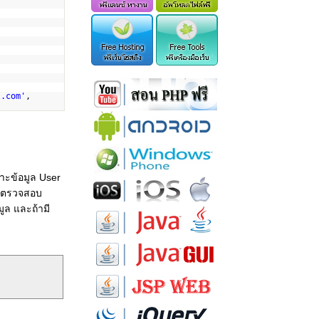
l.com'
,
ราะข้อมูล User
ารตรวจสอบ
ูล และถ้ามี