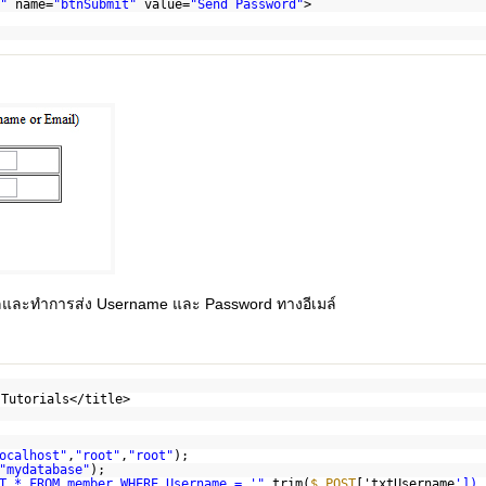
"
name=
"btnSubmit"
value=
"Send Password"
>
และทำการส่ง Username และ Password ทางอีเมล์
 Tutorials</title>
ocalhost"
,
"root"
,
"root"
);
"mydatabase"
);
T * FROM member WHERE Username = '"
.trim(
$_POST
['txtUsername
']).