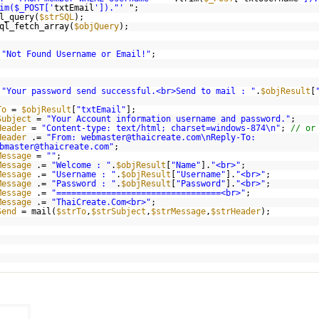
im($_POST['
txtEmail
'])."'
";
l_query(
$strSQL
);
ql_fetch_array(
$objQuery
);
"Not Found Username or Email!"
;
"Your password send successful.<br>Send to mail : "
.
$objResult
[
To
=
$objResult
[
"txtEmail"
];
Subject
=
"Your Account information username and password."
;
Header
=
"Content-type: text/html; charset=windows-874\n"
;
// or
Header
.=
"From: webmaster@thaicreate.com\nReply-To:
bmaster@thaicreate.com"
;
Message
=
""
;
Message
.=
"Welcome : "
.
$objResult
[
"Name"
].
"<br>"
;
Message
.=
"Username : "
.
$objResult
[
"Username"
].
"<br>"
;
Message
.=
"Password : "
.
$objResult
[
"Password"
].
"<br>"
;
Message
.=
"=================================<br>"
;
Message
.=
"ThaiCreate.Com<br>"
;
Send
= mail(
$strTo
,
$strSubject
,
$strMessage
,
$strHeader
);