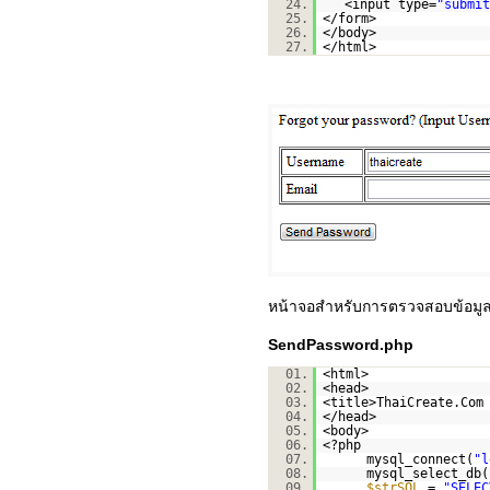
24.
<input type=
"submit
25.
</form>
26.
</body>
27.
</html>
หน้าจอสำหรับการตรวจสอบข้อมูล
SendPassword.php
01.
<html>
02.
<head>
03.
<title>ThaiCreate.Com
04.
</head>
05.
<body>
06.
<?php
07.
mysql_connect(
"l
08.
mysql_select_db(
09.
$strSQL
=
"SELEC