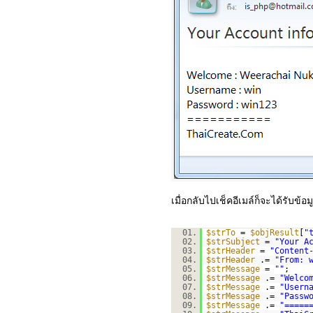
เมื่อกลับไปเช็คอีเมล์ก็จะได้รับข
01.
$strTo
=
$objResult
[
"
02.
$strSubject
=
"Your A
03.
$strHeader
=
"Content
04.
$strHeader
.=
"From: 
05.
$strMessage
=
""
;
06.
$strMessage
.=
"Welco
07.
$strMessage
.=
"Usern
08.
$strMessage
.=
"Passw
09.
$strMessage
.=
"=====