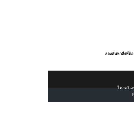
ลองค้นหาสิ่งที่ต้
ไทยครีเอท
[