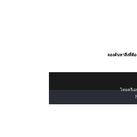
ลองค้นหาสิ่งที่ต้
ไทยครีเอท
[