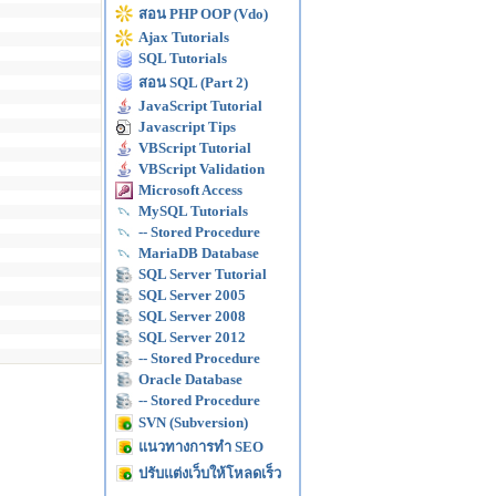
สอน PHP OOP (Vdo)
Ajax Tutorials
SQL Tutorials
สอน SQL (Part 2)
JavaScript Tutorial
Javascript Tips
VBScript Tutorial
VBScript Validation
Microsoft Access
MySQL Tutorials
-- Stored Procedure
MariaDB Database
SQL Server Tutorial
SQL Server 2005
SQL Server 2008
SQL Server 2012
-- Stored Procedure
Oracle Database
-- Stored Procedure
SVN (Subversion)
แนวทางการทำ SEO
ปรับแต่งเว็บให้โหลดเร็ว