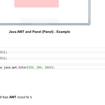
Java AWT and Panel (Panel) - Example
el();
el();
ew
java.awt.Color(
255
,
204
,
204
));
el
ของ
AWT
แบบง่าย ๆ