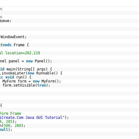
p;
n;
Queue;
;
;
;
.WindowEvent;
xtends
Frame {
al location=202,119
anel panel =
new
Panel();
id
main(String[] args) {
.invokeLater(
new
Runnable() {
ic
void
run() {
MyForm form =
new
MyForm();
form.setVisible(
true
);
{
Form Frame
iCreate.Com Java GUI Tutorial"
);
4
,
285
);
n(
500
,
280
);
null
);