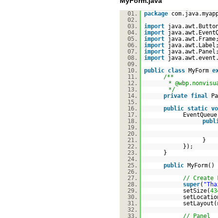
MyForm.java
01.
package
com.java.myap
02.
03.
import
java.awt.Butto
04.
import
java.awt.Event
05.
import
java.awt.Frame
06.
import
java.awt.Label
07.
import
java.awt.Panel
08.
import
java.awt.event
09.
10.
public
class
MyForm
e
11.
/**
12.
* @wbp.nonvisu
13.
*/
14.
private
final
P
15.
16.
public
static
vo
17.
EventQueue
18.
publ
19.
20.
21.
}
22.
});
23.
}
24.
25.
public
MyForm() 
26.
27.
// Create 
28.
super
(
"Tha
29.
setSize(
43
30.
setLocatio
31.
setLayout(
32.
33.
// Panel