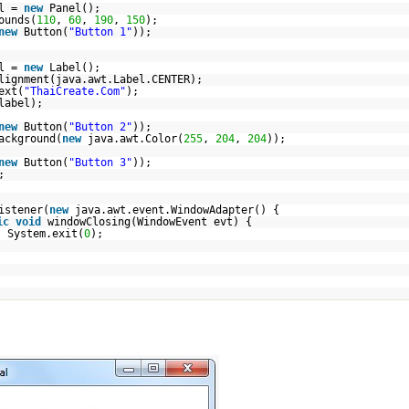
el =
new
Panel();
ounds(
110
,
60
,
190
,
150
);
new
Button(
"Button 1"
));
el =
new
Label();
lignment(java.awt.Label.CENTER);
ext(
"ThaiCreate.Com"
);
label);
new
Button(
"Button 2"
));
ackground(
new
java.awt.Color(
255
,
204
,
204
));
new
Button(
"Button 3"
));
;
istener(
new
java.awt.event.WindowAdapter() {
ic
void
windowClosing(WindowEvent evt) {
System.exit(
0
);