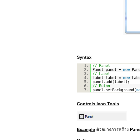
Syntax
1.
// Panel
2.
Panel panel =
new
Pan
3.
// Label
4.
Label label =
new
Lab
5.
panel.add(label);
6.
// Buton
7.
panel.setBackground(
n
Controls Icon Tools
Example
ตัวอย่างการสร้าง
Pan