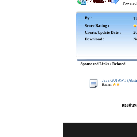
Powered
By :
Th
Score Rating :
Create/Update Date :
20
Download :
No
Sponsored Links / Related
Java GUI AWT (Abstr
Rating :
ลองค้นหา