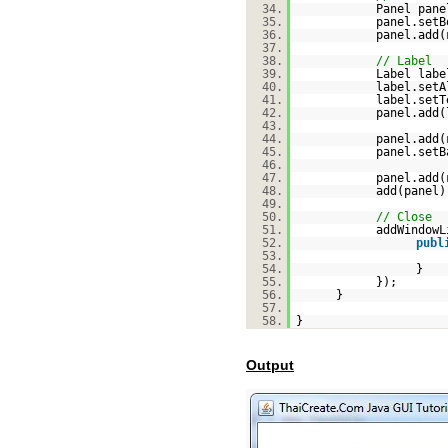
34.
Panel pan
35.
panel.setB
36.
panel.add(
37.
38.
// Label
39.
Label lab
40.
label.setA
41.
label.setT
42.
panel.add(
43.
44.
panel.add(
45.
panel.setB
46.
47.
panel.add(
48.
add(panel)
49.
50.
// Close
51.
addWindowL
52.
publ
53.
54.
}
55.
});
56.
}
57.
58.
}
Output