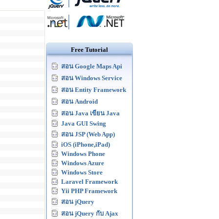
Free Tutorial
สอน Google Maps Api
สอน Windows Service
สอน Entity Framework
สอน Android
สอน Java เขียน Java
Java GUI Swing
สอน JSP (Web App)
iOS (iPhone,iPad)
Windows Phone
Windows Azure
Windows Store
Laravel Framework
Yii PHP Framework
สอน jQuery
สอน jQuery กับ Ajax