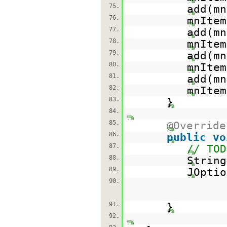
75.
add(m
76.
mnItem
77.
add(m
78.
mnItem
79.
add(m
80.
mnItem
81.
add(m
82.
mnItem
83.
}
84.
85.
@Override
86.
public
vo
87.
// TOD
88.
String
89.
JOptio
90.
91.
}
92.