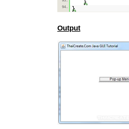
93.
}
94.
}
Output