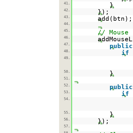
41.
}
42.
});
43.
add(btn);
44.
45.
// Mouse 
46.
addMouseL
47.
public
48.
if
49.
50.
}
51.
52.
public
53.
if
54.
55.
}
56.
});
57.