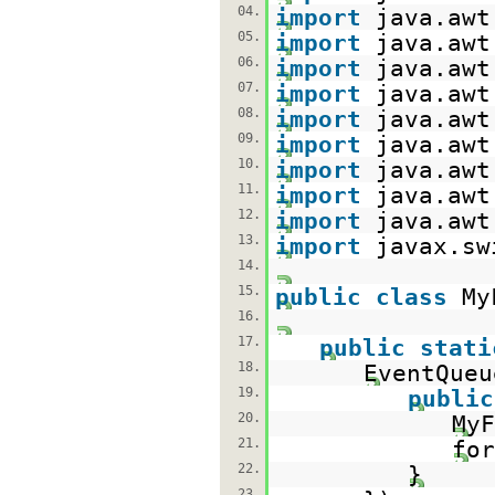
04.
import
java.awt
05.
import
java.awt
06.
import
java.awt
07.
import
java.awt
08.
import
java.awt
09.
import
java.awt
10.
import
java.awt
11.
import
java.awt
12.
import
java.awt
13.
import
javax.sw
14.
15.
public
class
My
16.
17.
public
stati
18.
EventQueu
19.
public
20.
My
21.
for
22.
}
23.