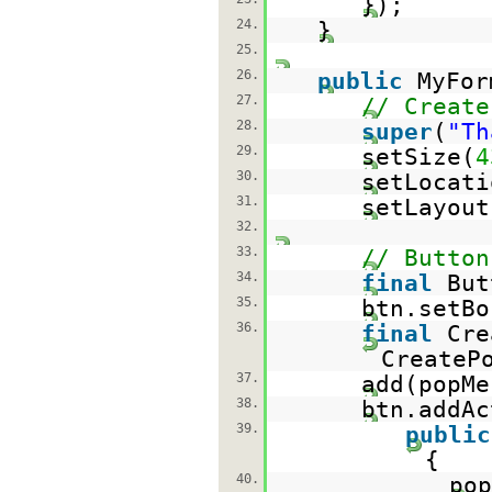
});
24.
}
25.
26.
public
MyFor
27.
// Create
28.
super
(
"Th
29.
setSize(
4
30.
setLocati
31.
setLayout
32.
33.
// Button
34.
final
Bu
35.
btn.setBo
36.
final
Cre
CreateP
37.
add(popMe
38.
btn.addAc
39.
public
{
40.
po