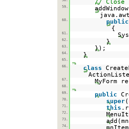
58.
// Close
59.
addWindow
java.aw
60.
public
{
61.
Sys
62.
}
63.
});
64.
}
65.
66.
class
Creat
ActionList
67.
MyForm re
68.
69.
public
Cr
70.
super
(
71.
this
.r
72.
MenuIt
73.
add(m
74.
mnItem