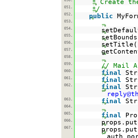
050.
* Create th
051.
*/
052.
public
MyFor
053.
054.
setDefaul
055.
setBounds
056.
setTitle(
057.
getConten
058.
059.
// Mail A
060.
final
Str
061.
final
Str
062.
final
Str
reply@t
063.
final
Str
064.
065.
final
Pro
066.
props.put
067.
props.put
auth_po