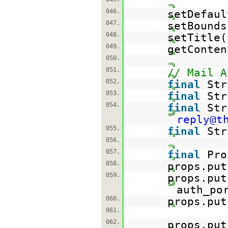
046.
setDefaul
047.
setBounds
048.
setTitle(
049.
getConten
050.
051.
// Mail A
052.
final
Str
053.
final
Str
054.
final
Str
reply@t
055.
final
Str
056.
057.
final
Pro
058.
props.put
059.
props.put
auth_po
060.
props.put
061.
062.
props.put