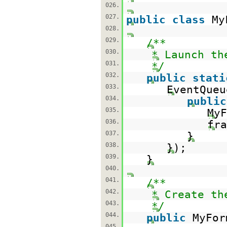
026.
027.
public
class
My
028.
029.
/**
030.
* Launch th
031.
*/
032.
public
stati
033.
EventQueu
034.
public
035.
My
036.
fra
037.
}
038.
});
039.
}
040.
041.
/**
042.
* Create th
043.
*/
044.
public
MyFor
045.