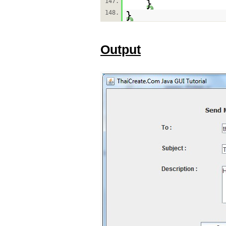
147.
}
148.
}
Output