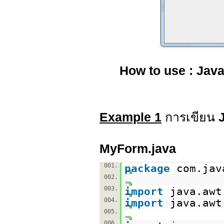
How to use : Jav
Example 1
การเขียน
MyForm.java
001.
package
com.jav
002.
003.
import
java.awt
004.
import
java.awt
005.
006.