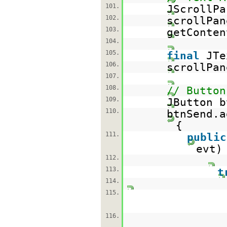
101.
JScrollP
102.
scrollPan
103.
getConten
104.
105.
final
JTe
106.
scrollPan
107.
108.
// Button
109.
JButton 
110.
btnSend.a
{
111.
public
evt)
112.
113.
t
114.
115.
116.