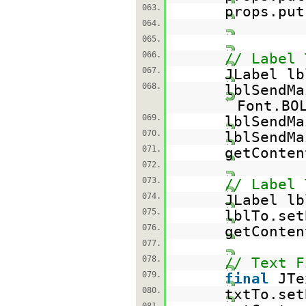
063.
props.put
064.
065.
066.
// Label 
067.
JLabel l
068.
lblSendMa
Font.BO
069.
lblSendMa
070.
lblSendMa
071.
getConten
072.
073.
// Label 
074.
JLabel l
075.
lblTo.set
076.
getConten
077.
078.
// Text F
079.
final
JTe
080.
txtTo.set