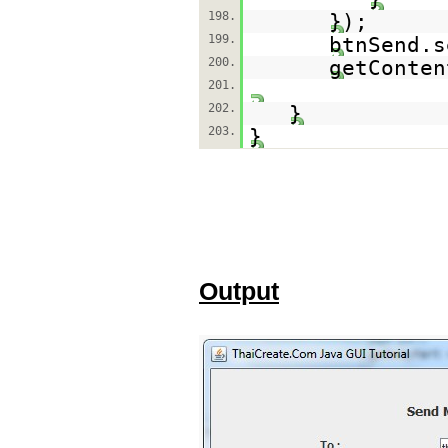
198.
});
199.
btnSend.s
200.
getConten
201.
202.
}
203.
}
Output