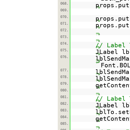
068.
props.put
069.
070.
props.put
071.
props.put
072.
073.
074.
// Label 
075.
JLabel l
076.
lblSendMa
Font.BO
077.
lblSendMa
078.
lblSendMa
079.
getConten
080.
081.
// Label 
082.
JLabel l
083.
lblTo.set
084.
getConten
085.