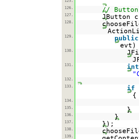
125.
126.
// Button
127.
JButton 
128.
chooseFil
ActionL
129.
public
evt)
130.
JF
J
131.
int
"
132.
133.
if
{
134.
135.
}
136.
}
137.
});
138.
chooseFil
139.
getConten