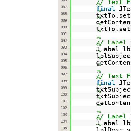
086.
// Text F
087.
final
JTe
088.
txtTo.set
089.
getConten
090.
txtTo.set
091.
092.
// Label 
093.
JLabel l
094.
lblSubjec
095.
getConten
096.
097.
// Text F
098.
final
JTe
099.
txtSubjec
100.
txtSubjec
101.
getConten
102.
103.
// Label 
104.
JLabel l
105.
lblDesc.s