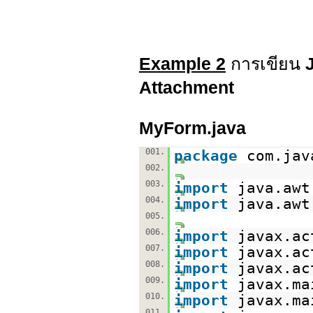
Example 2
การเขียน
Attachment
MyForm.java
001.
package
com.jav
002.
003.
import
java.awt
004.
import
java.awt
005.
006.
import
javax.ac
007.
import
javax.ac
008.
import
javax.ac
009.
import
javax.ma
010.
import
javax.ma
011.