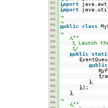
031.
import
java.awt
032.
import
java.uti
033.
034.
035.
public
class
My
036.
037.
/**
038.
* Launch th
039.
*/
040.
public
stati
041.
EventQueu
042.
public
043.
My
044.
fra
045.
}
046.
});
047.
}
048.
049.
/**