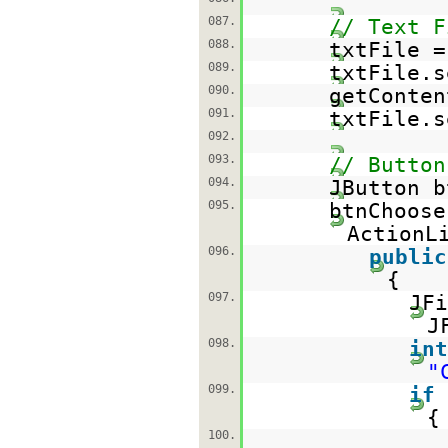
087.
// Text F
088.
txtFile 
089.
txtFile.s
090.
getConten
091.
txtFile.s
092.
093.
// Button
094.
JButton 
095.
btnChoose
ActionL
096.
public
{
097.
JF
J
098.
int
"
099.
if
{
100.