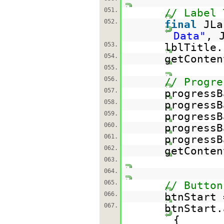
051.
// Label 
052.
final
JLa
Data"
, 
053.
lblTitle.
054.
getConten
055.
056.
// Progre
057.
progress
058.
progressB
059.
progressB
060.
progressB
061.
progressB
062.
getConten
063.
064.
065.
// Button
066.
btnStart
067.
btnStart.
{