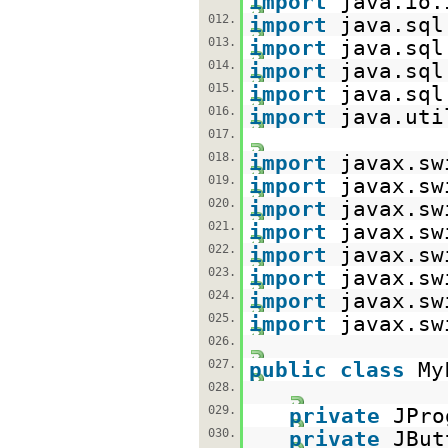
import
java.io.
012.
import
java.sql
013.
import
java.sql
014.
import
java.sql
015.
import
java.sql
016.
import
java.uti
017.
018.
import
javax.sw
019.
import
javax.sw
020.
import
javax.sw
021.
import
javax.sw
022.
import
javax.sw
023.
import
javax.sw
024.
import
javax.sw
025.
import
javax.sw
026.
027.
public
class
My
028.
029.
private
JPro
030.
private
JBut