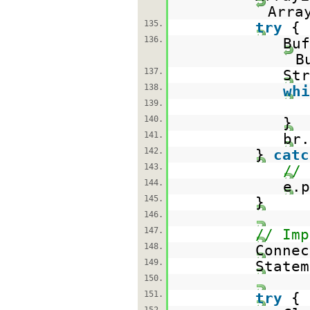
Arra
135.
try
{
136.
Bu
B
137.
Str
138.
whi
139.
140.
}
141.
br.
142.
}
catc
143.
// 
144.
e.p
145.
}
146.
147.
// Imp
148.
Conne
149.
State
150.
151.
try
{