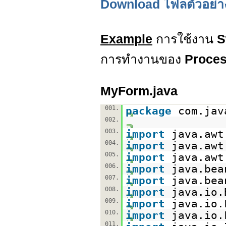
Download ไฟลตัวอย่า
Example
การใช้งาน
S
การทำงานของ
Proce
MyForm.java
001.
package
com.jav
002.
003.
import
java.awt
004.
import
java.awt
005.
import
java.awt
006.
import
java.bea
007.
import
java.bea
008.
import
java.io.
009.
import
java.io.
010.
import
java.io.
011.