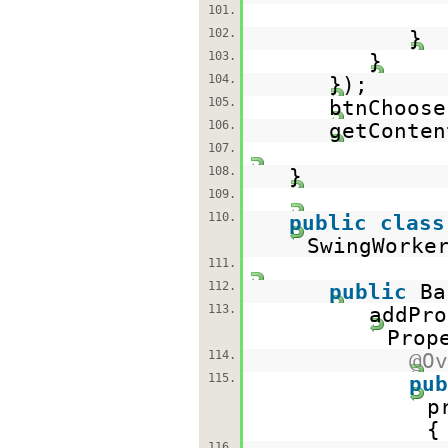
101.
102.
}
103.
}
104.
});
105.
btnChoose
106.
getConten
107.
108.
}
109.
110.
public
class
SwingWorke
111.
112.
public
Ba
113.
addPro
Prop
114.
@Ov
115.
pub
p
{
116.