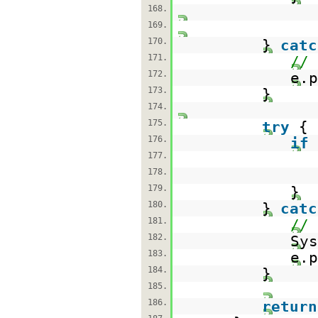
168.
169.
170.
}
catc
171.
// 
172.
e.p
173.
}
174.
175.
try
{
176.
if
177.
178.
179.
}
180.
}
catc
181.
// 
182.
Sys
183.
e.p
184.
}
185.
186.
return