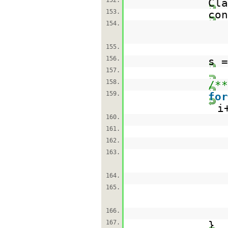
152.
Cla
153.
con
154.
155.
156.
s =
157.
158.
/**
159.
for
i
160.
161.
162.
163.
164.
165.
166.
167.
}