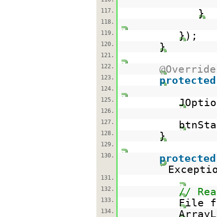
117.
}
118.
119.
});
120.
}
121.
122.
@Override
123.
protected
124.
125.
JOptio
126.
127.
btnSta
128.
}
129.
130.
protected
Excepti
131.
132.
// Rea
133.
File 
134.
Array