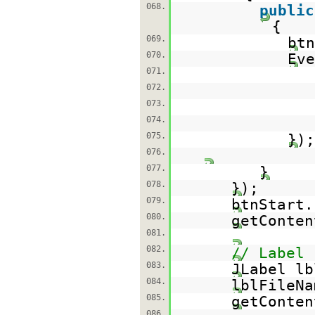
068.
public
{
069.
btn
070.
Eve
071.
072.
073.
074.
075.
});
076.
077.
}
078.
});
079.
btnStart.
080.
getConten
081.
082.
// Label 
083.
JLabel l
084.
lblFileNa
085.
getConten
086.