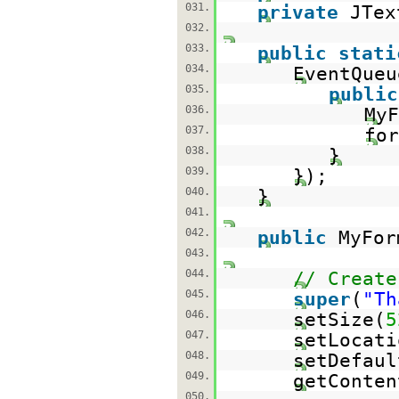
031.
private
JTex
032.
033.
public
stati
034.
EventQueu
035.
public
036.
My
037.
for
038.
}
039.
});
040.
}
041.
042.
public
MyFor
043.
044.
// Create
045.
super
(
"Th
046.
setSize(
5
047.
setLocati
048.
setDefaul
049.
getConten
050.