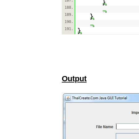
187.
}
188.
189.
}
190.
191.
}
Output