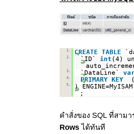
1.
CREATE
TABLE
`d
2.
`ID`
int
(4) u
auto_increme
3.
`DataLine`
va
4.
PRIMARY
KEY
5.
) ENGINE=MyISA
;
คำสั่งของ SQL ที่สา
Rows
ได้ทันที