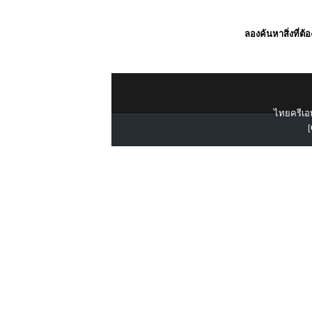
ลองค้นหาสิ่งที่ต้
ไทยครีเอท
[