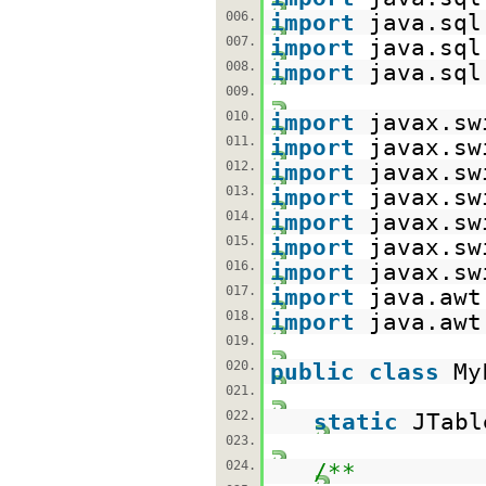
006.
import
java.sql
007.
import
java.sql
008.
import
java.sql
009.
010.
import
javax.sw
011.
import
javax.sw
012.
import
javax.sw
013.
import
javax.sw
014.
import
javax.sw
015.
import
javax.sw
016.
import
javax.sw
017.
import
java.awt
018.
import
java.awt
019.
020.
public
class
My
021.
022.
static
JTabl
023.
024.
/**