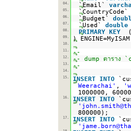
04.
`Email`
varch
05.
`CountryCode
06.
`Budget`
doub
07.
`Used`
double
08.
PRIMARY
KEY
09.
) ENGINE=MyISA
10.
11.
--
12.
-- dump ตาราง `
13.
--
14.
15.
INSERT
INTO
`cu
Weerachai'
,
'
1000000, 6000
16.
INSERT
INTO
`cu
'john.smith@t
800000);
17.
INSERT
INTO
`cu
'jame.born@th