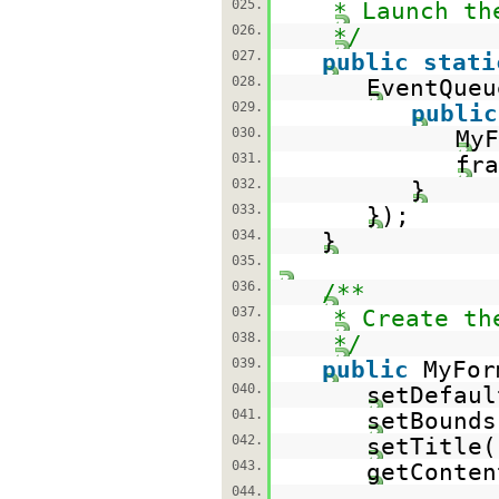
025.
* Launch th
026.
*/
027.
public
stati
028.
EventQueu
029.
public
030.
My
031.
fra
032.
}
033.
});
034.
}
035.
036.
/**
037.
* Create th
038.
*/
039.
public
MyFor
040.
setDefaul
041.
setBounds
042.
setTitle(
043.
getConten
044.