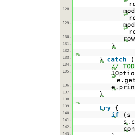
r
128.
mod
r
129.
mod
r
130.
row
131.
}
132.
133.
}
catch
(
134.
// TOD
135.
JOptio
e.ge
136.
e.prin
137.
}
138.
139.
try
{
140.
if
(s
141.
s.c
142.
con
143.