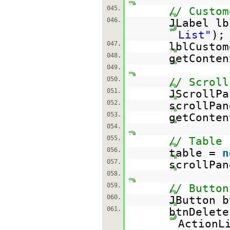
045.
// Custom
046.
JLabel l
List"
);
047.
lblCustom
048.
getConten
049.
050.
// Scroll
051.
JScrollP
052.
scrollPan
053.
getConten
054.
055.
// Table
056.
table =
n
057.
scrollPan
058.
059.
// Button
060.
JButton 
061.
btnDelete
ActionL