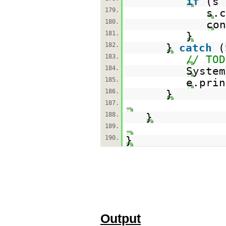
if
(s
179.
s.c
180.
con
181.
}
182.
}
catch
(
183.
// TOD
184.
System
185.
e.prin
186.
}
187.
188.
}
189.
190.
}
Output