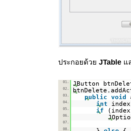
ประกอยด้วย
JTable
แ
01.
JButton btnDel
02.
btnDelete.addAc
03.
public
void
04.
int
index
05.
if
(inde
06.
JOptio
07.
08.
}
else
{