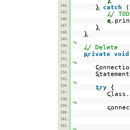
}
144.
}
catch
(
145.
// TOD
146.
e.prin
147.
}
148.
}
149.
150.
// Delete
151.
private
void
152.
153.
Connecti
154.
Statemen
155.
156.
try
{
157.
Class.
158.
159.
connec
160.
161.
162.