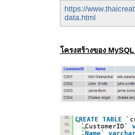
https://www.thaicreat
data.html
โครงสร้างของ MySQL
01.
CREATE
TABLE
`c
02.
`CustomerID`
03.
`
Name
`
varcha