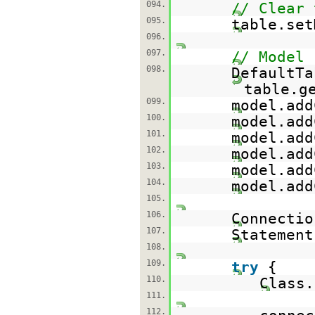
094.
// Clear 
095.
table.set
096.
097.
// Model 
098.
DefaultTa
table.g
099.
model.add
100.
model.add
101.
model.add
102.
model.add
103.
model.add
104.
model.add
105.
106.
Connecti
107.
Statemen
108.
109.
try
{
110.
Class.
111.
112.