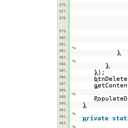
076.
077.
078.
079.
080.
081.
082.
}
083.
084.
}
085.
});
086.
btnDelete
087.
getConten
088.
089.
PopulateD
090.
}
091.
092.
private
stat
093.