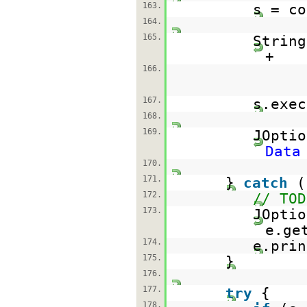
163.
s = co
164.
165.
Strin
+
166.
167.
s.exec
168.
169.
JOptio
Data
170.
171.
}
catch
(
172.
// TOD
173.
JOptio
e.ge
174.
e.prin
175.
}
176.
177.
try
{
178.