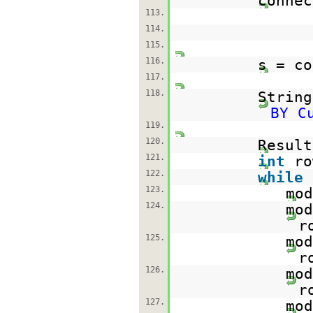
connec
113.
114.
115.
116.
s = co
117.
118.
Strin
BY C
119.
120.
Result
121.
int
r
122.
while
123.
mod
124.
mod
r
125.
mod
r
126.
mod
r
127.
mod