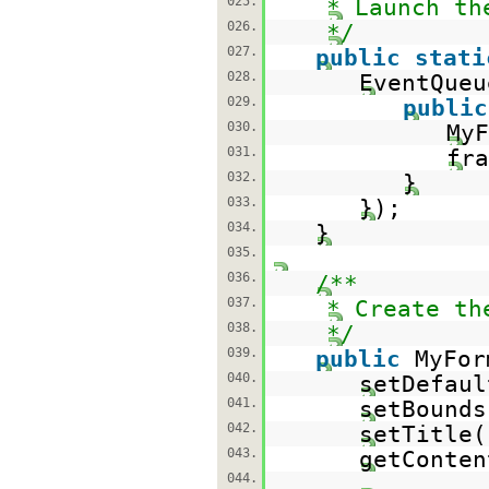
025.
* Launch th
026.
*/
027.
public
stati
028.
EventQueu
029.
public
030.
My
031.
fra
032.
}
033.
});
034.
}
035.
036.
/**
037.
* Create th
038.
*/
039.
public
MyFor
040.
setDefaul
041.
setBounds
042.
setTitle(
043.
getConten
044.