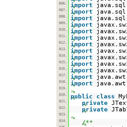
006.
import
java.sql
007.
import
java.sql
008.
import
java.sql
009.
import
javax.sw
010.
import
javax.sw
011.
import
javax.sw
012.
import
javax.sw
013.
import
javax.sw
014.
import
javax.sw
015.
import
javax.sw
016.
import
javax.sw
017.
import
java.awt
018.
import
java.awt
019.
020.
public
class
My
021.
private
JTex
022.
private
JTab
023.
024.
/**