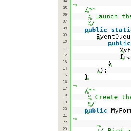
04.
05.
/**
06.
* Launch th
07.
*/
08.
public
stati
09.
EventQueu
10.
public
11.
My
12.
fra
13.
}
14.
});
15.
}
16.
17.
/**
18.
* Create th
19.
*/
20.
public
MyFor
21.
22.
23.
// Bind a