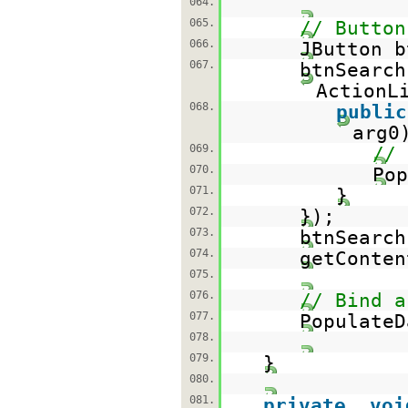
064.
065.
// Button
066.
JButton 
067.
btnSearch
ActionL
068.
public
arg0
069.
// 
070.
Pop
071.
}
072.
});
073.
btnSearch
074.
getConten
075.
076.
// Bind a
077.
PopulateD
078.
079.
}
080.
081.
private
voi