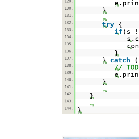
129.
e.prin
130.
}
131.
132.
try
{
133.
if
(s 
134.
s.c
135.
con
136.
}
137.
}
catch
(
138.
// TOD
139.
e.prin
140.
}
141.
142.
}
143.
144.
}