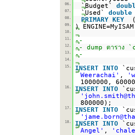
06.
`Budget`
doub
07.
`Used`
double
08.
PRIMARY
KEY
09.
) ENGINE=MyISA
10.
11.
--
12.
-- dump ตาราง `
13.
--
14.
15.
INSERT
INTO
`cu
Weerachai'
,
'
1000000, 6000
16.
INSERT
INTO
`cu
'john.smith@t
800000);
17.
INSERT
INTO
`cu
'jame.born@th
18.
INSERT
INTO
`cu
Angel'
,
'chal