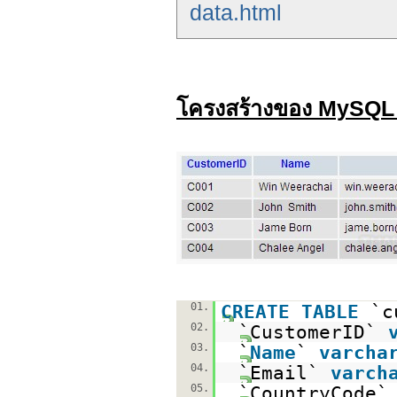
data.html
โครงสร้างของ MySQL
01.
CREATE
TABLE
`c
02.
`CustomerID`
03.
`
Name
`
varcha
04.
`Email`
varch
05.
`CountryCode