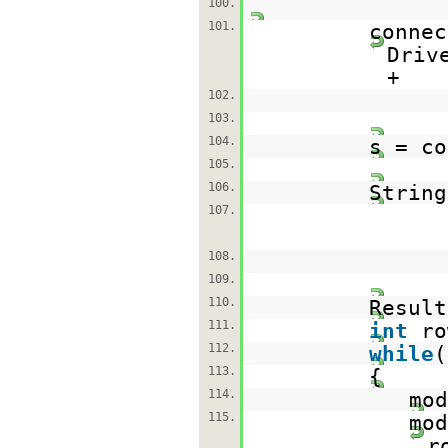
100.
101.
conne
Driv
+
102.
103.
104.
s = co
105.
106.
Strin
107.
108.
109.
110.
Result
111.
int
r
112.
while
(
113.
114.
mod
115.
mod
r