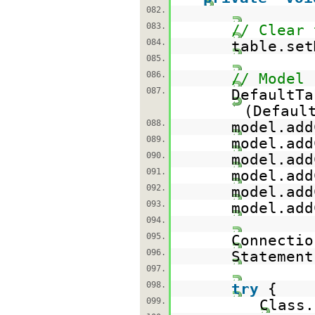
082.
083.
// Clear 
084.
table.set
085.
086.
// Model 
087.
DefaultTa
(Defaul
088.
model.add
089.
model.add
090.
model.add
091.
model.add
092.
model.add
093.
model.add
094.
095.
Connecti
096.
Statemen
097.
098.
try
{
099.
Class.