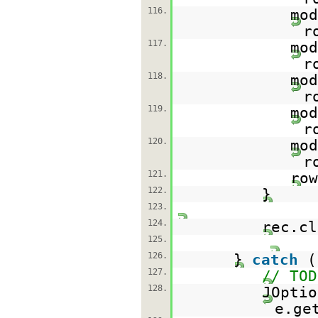
116.
mod
r
117.
mod
r
118.
mod
r
119.
mod
r
120.
mod
r
121.
row
122.
}
123.
124.
rec.cl
125.
126.
}
catch
(
127.
// TOD
128.
JOptio
e.ge