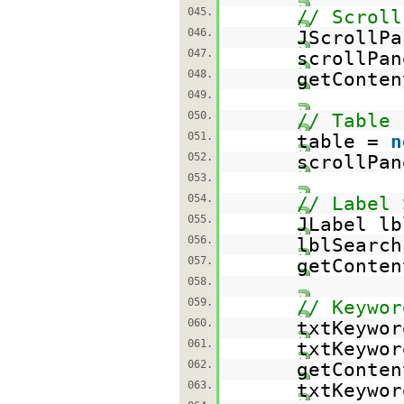
045.
// Scroll
046.
JScrollP
047.
scrollPan
048.
getConten
049.
050.
// Table
051.
table =
n
052.
scrollPan
053.
054.
// Label 
055.
JLabel l
056.
lblSearch
057.
getConten
058.
059.
// Keywor
060.
txtKeywo
061.
txtKeywor
062.
getConten
063.
txtKeywor