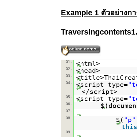
Example 1 ตัวอย่างกา
Traversingcontents1
01.
<html>
02.
<head>
03.
<title>ThaiCrea
04.
<script type=
"t
</script>
05.
<script type=
"t
06.
$(documen
07.
08.
$(
"p"
thi
09.