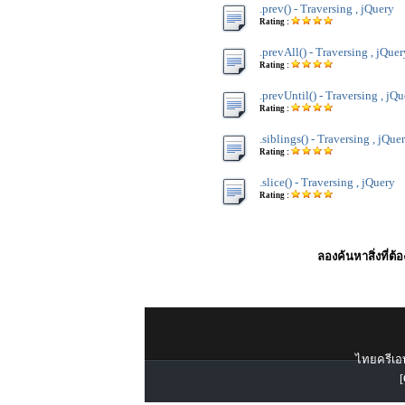
.prev() - Traversing , jQuery
Rating :
.prevAll() - Traversing , jQuer
Rating :
.prevUntil() - Traversing , jQ
Rating :
.siblings() - Traversing , jQue
Rating :
.slice() - Traversing , jQuery
Rating :
ลองค้นหาสิ่งที่ต้
ไทยครีเอท
[