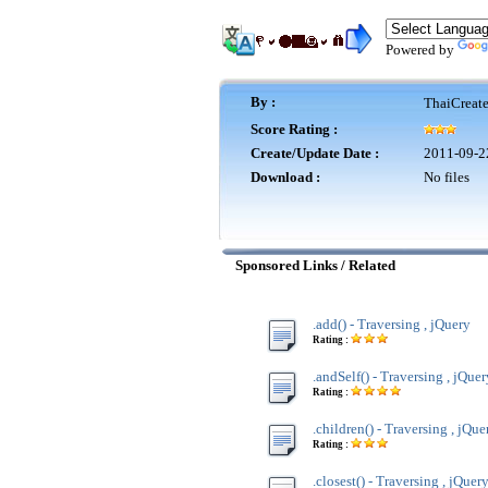
Powered by
By :
ThaiCreat
Score Rating :
Create/Update Date :
2011-09-2
Download :
No files
Sponsored Links / Related
.add() - Traversing , jQuery
Rating :
.andSelf() - Traversing , jQuer
Rating :
.children() - Traversing , jQue
Rating :
.closest() - Traversing , jQuer