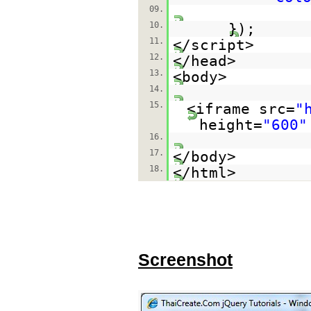
09.
10.
});
11.
</script>
12.
</head>
13.
<body>
14.
15.
<iframe src=
"
height=
"600"
16.
17.
</body>
18.
</html>
Screenshot