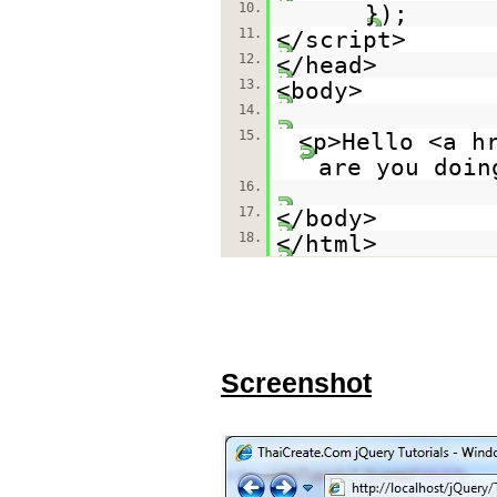
10.
});
11.
</script>
12.
</head>
13.
<body>
14.
15.
<p>Hello <a h
are you doin
16.
17.
</body>
18.
</html>
Screenshot