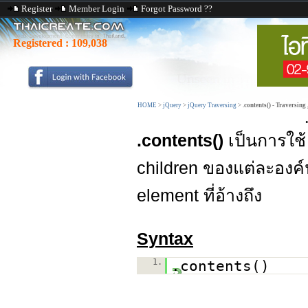
Register
Member Login
Forgot Password ??
Registered :
109,038
HOME
>
jQuery
>
jQuery Traversing
>
.contents() - Traversing
.contents()
เป็นการใช
children ของแต่ละองค
element ที่อ้างถึง
Syntax
1.
.contents()