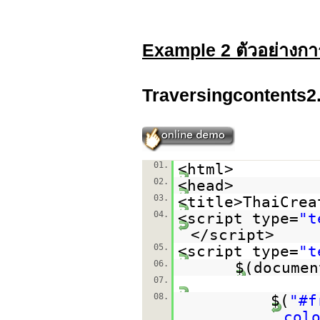
Example 2 ตัวอย่างกา
Traversingcontents2
01.
<html>
02.
<head>
03.
<title>ThaiCrea
04.
<script type=
"t
</script>
05.
<script type=
"t
06.
$(documen
07.
08.
$(
"#f
col