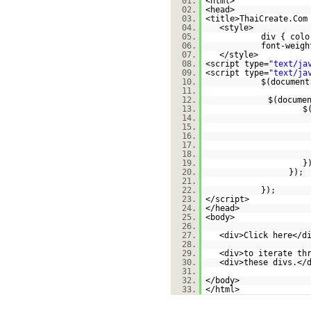
01.
<html>
02.
<head>
03.
<title>ThaiCreate.Com
04.
<style>
05.
div { colo
06.
font-weigh
07.
</style>
08.
<script type=
"text/ja
09.
<script type=
"text/ja
10.
$(document
11.
12.
$(docume
13.
$
14.
15.
16.
17.
18.
19.
}
20.
});
21.
22.
});
23.
</script>
24.
</head>
25.
<body>
26.
27.
<div>Click here</d
28.
29.
<div>to iterate th
30.
<div>these divs.</
31.
32.
</body>
33.
</html>