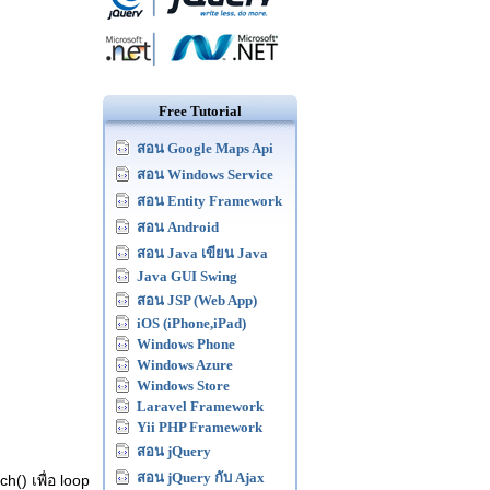
Free Tutorial
สอน Google Maps Api
สอน Windows Service
สอน Entity Framework
สอน Android
สอน Java เขียน Java
Java GUI Swing
สอน JSP (Web App)
iOS (iPhone,iPad)
Windows Phone
Windows Azure
Windows Store
Laravel Framework
Yii PHP Framework
สอน jQuery
สอน jQuery กับ Ajax
h() เพื่อ loop