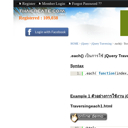
Register
Member Login
Forgot Password ??
Registered :
109,038
HOME
>
jQuery
>
jQuery Traversing
>
.each() - Tr
.each()
เป็นการใช้
jQuery Trave
Syntax
1.
.each(
function
(index
Example 1 ตัวอย่างการใช้งาน j
Traversingeach1.html