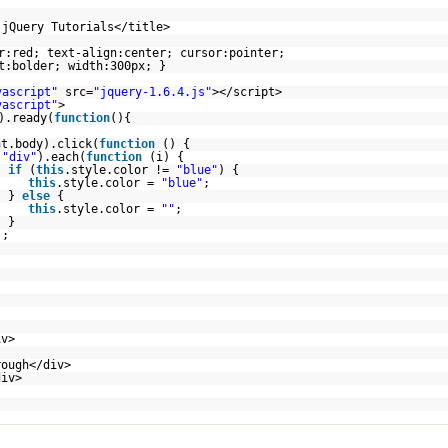
 jQuery Tutorials</title>
r:red; text-align:center; cursor:pointer;
t:bolder; width:300px; }
vascript"
src=
"jquery-1.6.4.js"
></script>
vascript"
>
).ready(
function
(){
nt.body).click(
function
() {
(
"div"
).each(
function
(i) {
if
(
this
.style.color !=
"blue"
) {
this
.style.color =
"blue"
;
}
else
{
this
.style.color =
""
;
}
);
iv>
rough</div>
div>