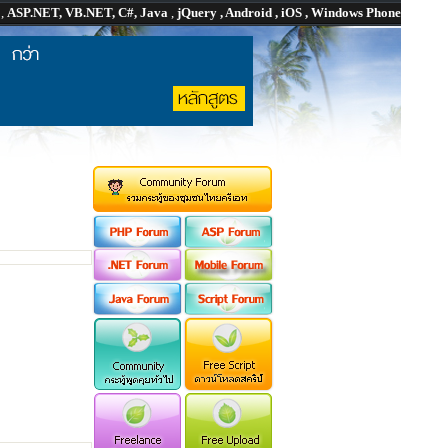
P
,
ASP.NET, VB.NET, C#, Java
,
jQuery , Android , iOS , Windows Phone