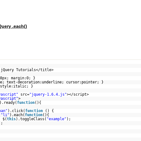
Query .each()
 jQuery Tutorials</title>
8px; margin:0; }
e; text-decoration:underline; cursor:pointer; }
style:italic; }
vascript"
src=
"jquery-1.6.4.js"
></script>
vascript"
>
).ready(
function
(){
pan"
).click(
function
() {
(
"li"
).each(
function
(){
$(
this
).toggleClass(
"example"
);
);