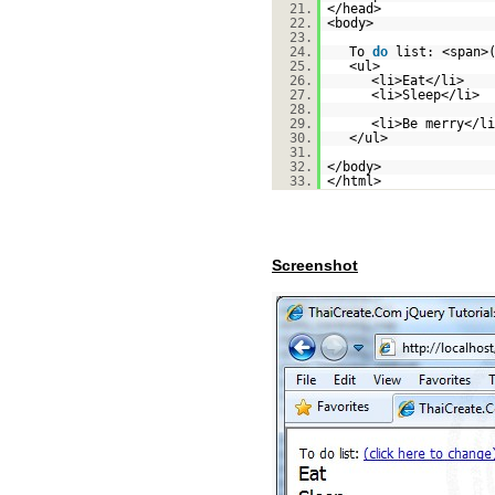
21.
</head>
22.
<body>
23.
24.
To
do
list: <span>
25.
<ul>
26.
<li>Eat</li>
27.
<li>Sleep</li>
28.
29.
<li>Be merry</li
30.
</ul>
31.
32.
</body>
33.
</html>
Screenshot