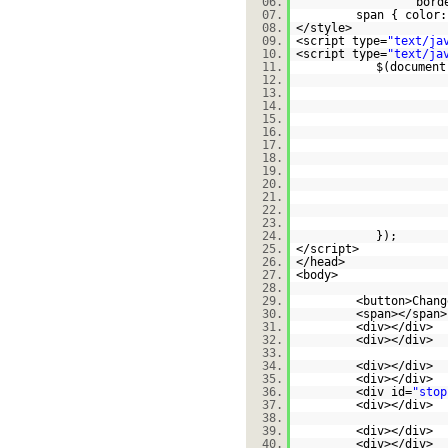
06.
bord
07.
span { color:
08.
</style>
09.
<script type=
"text/ja
10.
<script type=
"text/ja
11.
$(document
12.
13.
14.
15.
16.
17.
18.
19.
20.
21.
22.
23.
24.
});
25.
</script>
26.
</head>
27.
<body>
28.
29.
<button>Chang
30.
<span></span>
31.
<div></div>
32.
<div></div>
33.
34.
<div></div>
35.
<div></div>
36.
<div id=
"stop
37.
<div></div>
38.
39.
<div></div>
40.
<div></div>