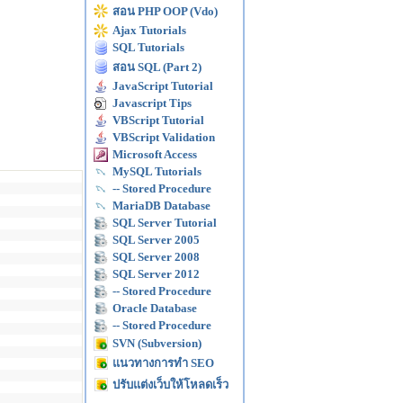
สอน PHP OOP (Vdo)
Ajax Tutorials
SQL Tutorials
สอน SQL (Part 2)
JavaScript Tutorial
Javascript Tips
VBScript Tutorial
VBScript Validation
Microsoft Access
MySQL Tutorials
-- Stored Procedure
MariaDB Database
SQL Server Tutorial
SQL Server 2005
SQL Server 2008
SQL Server 2012
-- Stored Procedure
Oracle Database
-- Stored Procedure
SVN (Subversion)
แนวทางการทำ SEO
ปรับแต่งเว็บให้โหลดเร็ว