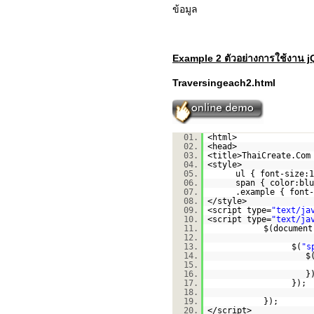
ข้อมูล
Example 2 ตัวอย่างการใช้งาน j
Traversingeach2.html
01.
<html>
02.
<head>
03.
<title>ThaiCreate.Com
04.
<style>
05.
ul { font-size:1
06.
span { color:blu
07.
.example { font-
08.
</style>
09.
<script type=
"text/ja
10.
<script type=
"text/ja
11.
$(document
12.
13.
$(
"s
14.
$
15.
16.
}
17.
});
18.
19.
});
20.
</script>