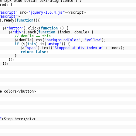
er:2px blue solid; text-align:center; }
red; }
vascript"
src=
"jquery-1.6.4.js"
></script>
vascript"
>
).ready(
function
(){
$(
"button"
).click(
function
() {
$(
"div"
).each(
function
(index, domEle) {
// domEle == this
$(domEle).css(
"backgroundColor"
,
"yellow"
);
if
($(
this
).is(
"#stop"
)) {
$(
"span"
).text(
"Stopped at div index #"
+ index);
return
false
;
}
});
});
e colors</button>
"
>Stop here</div>