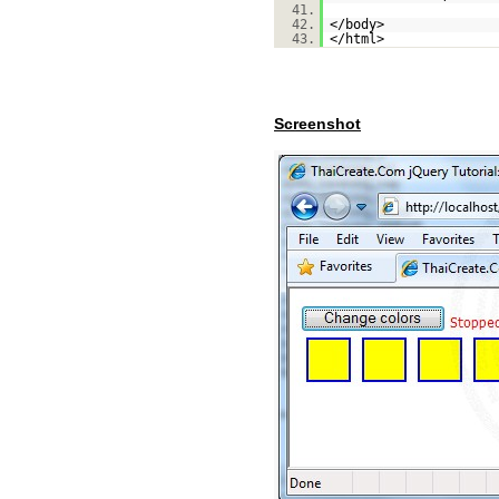
41.
42.
</body>
43.
</html>
Screenshot