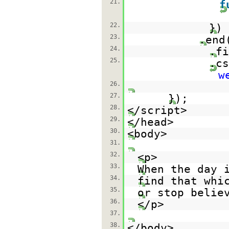
21.
f
22.
})
23.
.end
24.
.fi
25.
.cs
w
26.
27.
});
28.
</script>
29.
</head>
30.
<body>
31.
32.
<p>
33.
When the day 
34.
find that whi
35.
or stop belie
36.
</p>
37.
38.
</body>