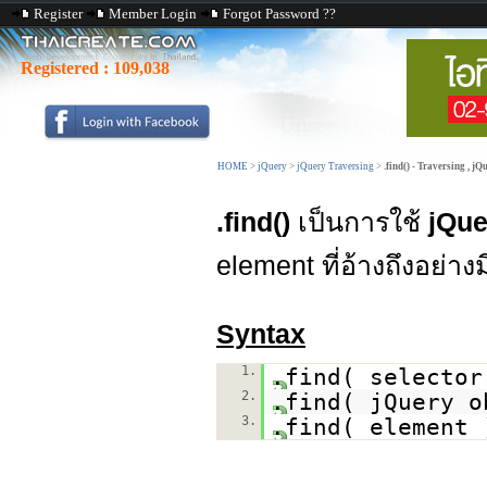
Register
Member Login
Forgot Password ??
Registered :
109,038
HOME
>
jQuery
>
jQuery Traversing
>
.find() - Traversing , jQ
.find()
เป็นการใช้
jQue
element ที่อ้างถึงอย่างม
Syntax
1.
.find( selector
2.
.find( jQuery o
3.
.find( element 