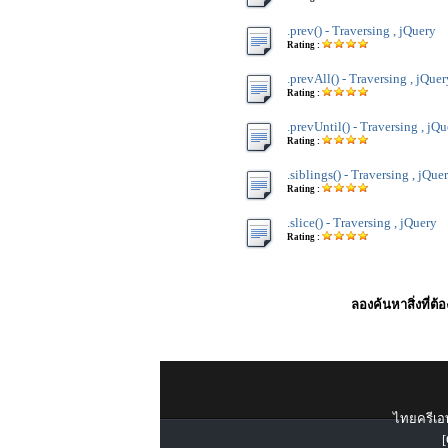
.prev() - Traversing , jQuery
Rating :
.prevAll() - Traversing , jQuer
Rating :
.prevUntil() - Traversing , jQ
Rating :
.siblings() - Traversing , jQue
Rating :
.slice() - Traversing , jQuery
Rating :
ลองค้นหาสิ่งที่ต้
ไทยครีเอท
[