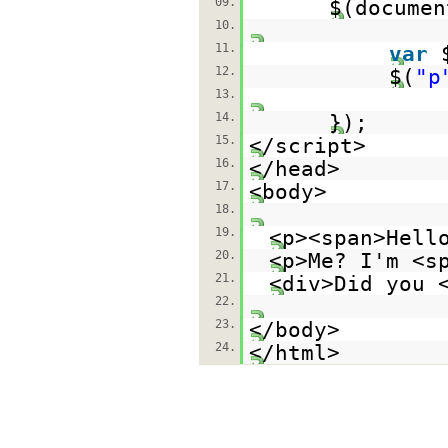
09.
$(documen
10.
11.
var
12.
$(
"p
13.
14.
});
15.
</script>
16.
</head>
17.
<body>
18.
19.
<p><span>Hell
20.
<p>Me? I'm <s
21.
<div>Did you 
22.
23.
</body>
24.
</html>