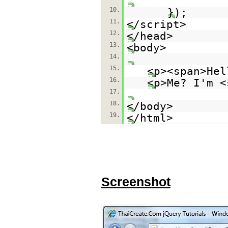
10.
});
11.
</script>
12.
</head>
13.
<body>
14.
15.
<p><span>Hel
16.
<p>Me? I'm <
17.
18.
</body>
19.
</html>
Screenshot