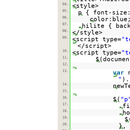
04.
<style>
05.
p { font-size
06.
color:blue
07.
.hilite { bac
08.
</style>
09.
<script type=
"t
</script>
10.
<script type=
"t
11.
$(documen
12.
13.
var
"
).
14.
newT
15.
16.
$(
"p
17.
.fi
18.
.ho
19.
$
20.
},