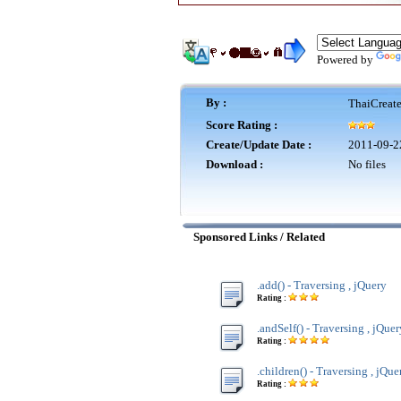
Powered by
By :
ThaiCreat
Score Rating :
Create/Update Date :
2011-09-2
Download :
No files
Sponsored Links / Related
.add() - Traversing , jQuery
Rating :
.andSelf() - Traversing , jQuer
Rating :
.children() - Traversing , jQue
Rating :