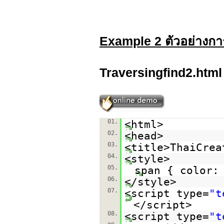
Example 2 ตัวอย่างการ
Traversingfind2.html
01.
<html>
02.
<head>
03.
<title>ThaiCrea
04.
<style>
05.
span { color:
06.
</style>
07.
<script type=
"t
</script>
08.
<script type=
"t