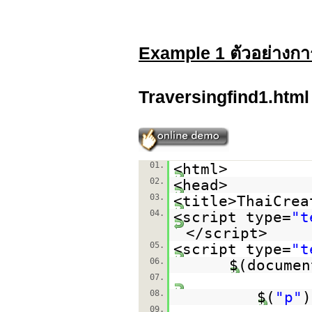
Example 1 ตัวอย่างการ
Traversingfind1.html
01.
<html>
02.
<head>
03.
<title>ThaiCrea
04.
<script type=
"t
</script>
05.
<script type=
"t
06.
$(documen
07.
08.
$(
"p"
)
09.