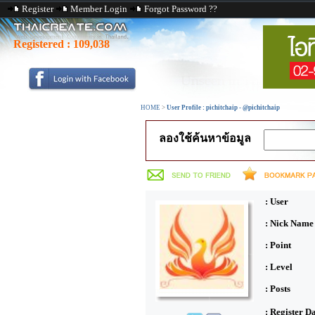
Register
Member Login
Forgot Password ??
Registered :
109,038
HOME
>
User Profile : pichitchaip - @pichitchaip
ลองใช้ค้นหาข้อมูล
: User
: Nick Name
: Point
: Level
: Posts
: Register D