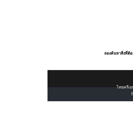
ลองค้นหาสิ่งที่ต้
ไทยครีเอท
[