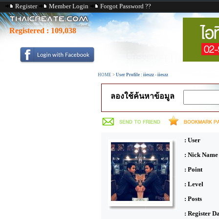
Register
Member Login
Forgot Password ??
Registered :
109,038
HOME
>
User Profile : iieszz - iieszz
ลองใช้ค้นหาข้อมูล
: User
: Nick Name
: Point
: Level
: Posts
: Register D