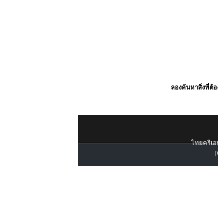
ลองค้นหาสิ่งที่ต้
ไทยครีเอท
[