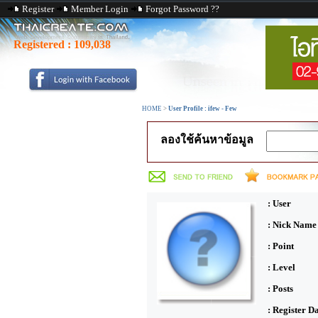
Register
Member Login
Forgot Password ??
Registered :
109,038
HOME
>
User Profile : ifew - Few
ลองใช้ค้นหาข้อมูล
: User
: Nick Name
: Point
: Level
: Posts
: Register D