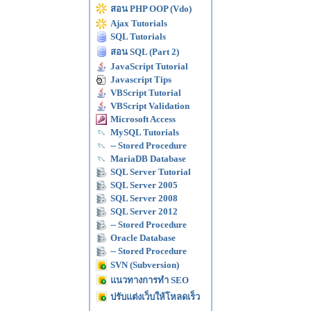
สอน PHP OOP (Vdo)
Ajax Tutorials
SQL Tutorials
สอน SQL (Part 2)
JavaScript Tutorial
Javascript Tips
VBScript Tutorial
VBScript Validation
Microsoft Access
MySQL Tutorials
-- Stored Procedure
MariaDB Database
SQL Server Tutorial
SQL Server 2005
SQL Server 2008
SQL Server 2012
-- Stored Procedure
Oracle Database
-- Stored Procedure
SVN (Subversion)
แนวทางการทำ SEO
ปรับแต่งเว็บให้โหลดเร็ว