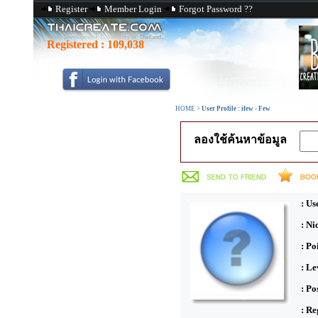
Register
Member Login
Forgot Password ??
Registered :
109,038
HOME
>
User Profile : ifew - Few
ลองใช้ค้นหาข้อมูล
: Us
: N
: Po
: Le
: Po
: Re