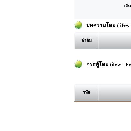
: St
บทความโดย ( ifew 
ลำดับ
กระทู้โดย (ifew - F
รหัส