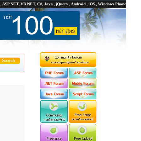
P
,
ASP.NET, VB.NET, C#, Java
,
jQuery , Android , iOS , Windows Phone