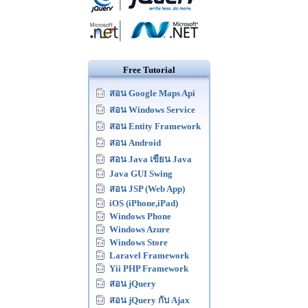
Free Tutorial
สอน Google Maps Api
สอน Windows Service
สอน Entity Framework
สอน Android
สอน Java เขียน Java
Java GUI Swing
สอน JSP (Web App)
iOS (iPhone,iPad)
Windows Phone
Windows Azure
Windows Store
Laravel Framework
Yii PHP Framework
สอน jQuery
สอน jQuery กับ Ajax