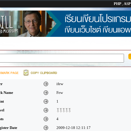
PHP
,
AS
er
ifew
ick Name
Few
int
1
vel
sts
4
gister Date
2009-12-18 12:11:17