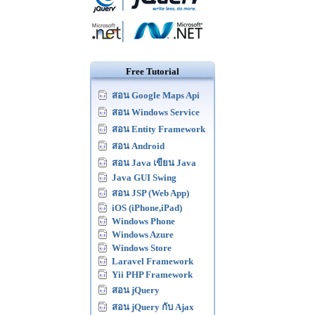
Free Tutorial
สอน Google Maps Api
สอน Windows Service
สอน Entity Framework
สอน Android
สอน Java เขียน Java
Java GUI Swing
สอน JSP (Web App)
iOS (iPhone,iPad)
Windows Phone
Windows Azure
Windows Store
Laravel Framework
Yii PHP Framework
สอน jQuery
สอน jQuery กับ Ajax