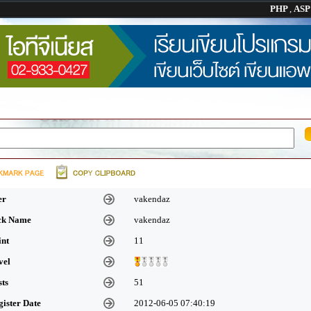
PHP
,
AS
er
vakendaz
ick Name
vakendaz
int
11
vel
sts
51
gister Date
2012-06-05 07:40:19