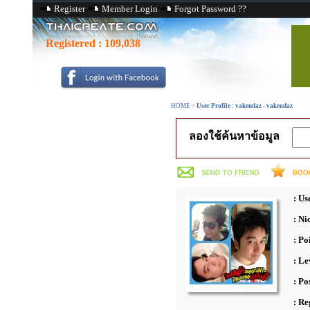
Register
Member Login
Forgot Password ??
Registered :
109,038
HOME
>
User Profile : vakendaz - vakendaz
ลองใช้ค้นหาข้อมูล
: Us
: N
: Po
: Le
: Po
: Re