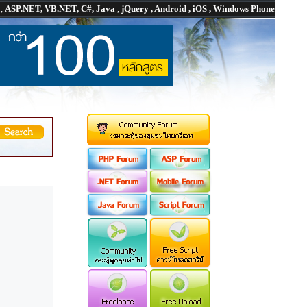
P
,
ASP.NET, VB.NET, C#, Java
,
jQuery , Android , iOS , Windows Phone