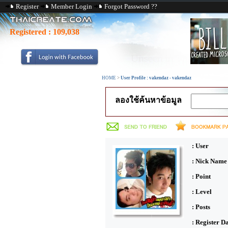
Register
Member Login
Forgot Password ??
Registered :
109,038
HOME
>
User Profile : vakendaz - vakendaz
ลองใช้ค้นหาข้อมูล
: User
: Nick Name
: Point
: Level
: Posts
: Register D