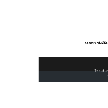
ลองค้นหาสิ่งที่ต้
ไทยครีเอท
[