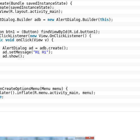
eate(Bundle savedInstanceState) {
eate(savedInstanceState);
View(R.layout.activity_main);
tDialog.Builder adb =
new
AlertDialog.Builder(
this
);
on btn1 = (Button) findViewById(R.id.button1);
ClickListener(
new
View.OnClickListener() {
ic
void
onClick(View v) {
AlertDialog ad = adb.create();
ad.setMessage(
"Hi Hi"
);
ad.show();
nCreateOptionsMenu(Menu menu) {
later().inflate(R.menu.activity_main, menu);
e
;