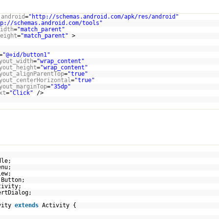
:android
=
"
http://schemas.android.com/apk/res/android
"
p://schemas.android.com/tools
"
idth
=
"match_parent"
eight
=
"match_parent"
>
=
"@+id/button1"
yout_width
=
"wrap_content"
yout_height
=
"wrap_content"
yout_alignParentTop
=
"true"
yout_centerHorizontal
=
"true"
yout_marginTop
=
"35dp"
xt
=
"Click"
/>
dle;
enu;
iew;
.Button;
tivity;
ertDialog;
vity
extends
Activity {