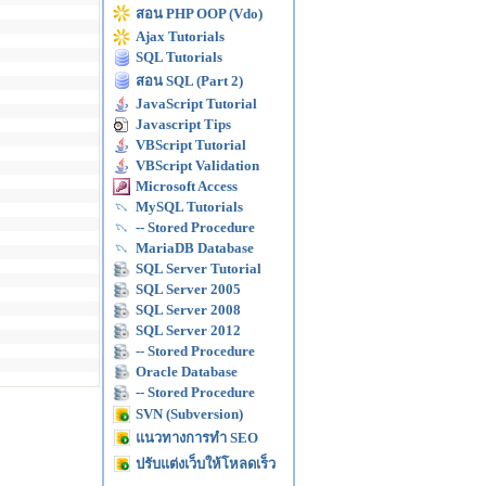
สอน PHP OOP (Vdo)
Ajax Tutorials
SQL Tutorials
สอน SQL (Part 2)
JavaScript Tutorial
Javascript Tips
VBScript Tutorial
VBScript Validation
Microsoft Access
MySQL Tutorials
-- Stored Procedure
MariaDB Database
SQL Server Tutorial
SQL Server 2005
SQL Server 2008
SQL Server 2012
-- Stored Procedure
Oracle Database
-- Stored Procedure
SVN (Subversion)
แนวทางการทำ SEO
ปรับแต่งเว็บให้โหลดเร็ว