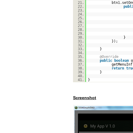
21.
btn1.setOn
22.
publ
23.
24.
25.
26.
27.
28.
29.
30.
}
31.
});
32.
33.
}
34.
35.
@Override
36.
public
boolean
o
37.
getMenuInf
38.
return
tru
39.
}
40.
41.
}
Screenshot