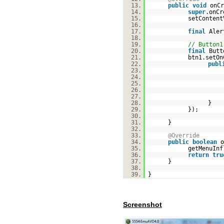
13.
public
void
onCr
14.
super
.onCr
15.
setContent
16.
17.
final
Aler
18.
19.
// Button1
20.
final
Butt
21.
btn1.setOn
22.
publ
23.
24.
25.
26.
27.
28.
}
29.
});
30.
31.
}
32.
33.
@Override
34.
public
boolean
o
35.
getMenuInf
36.
return
tru
37.
}
38.
39.
}
Screenshot