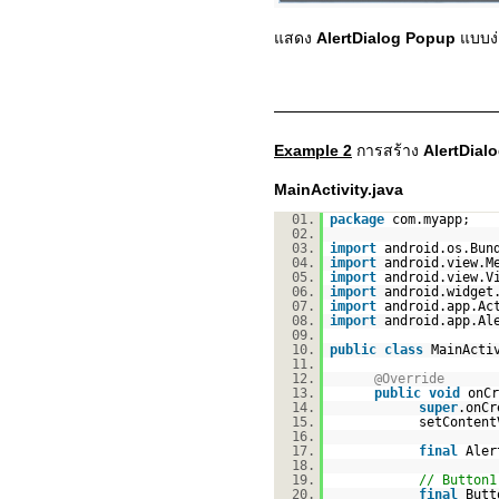
แสดง
AlertDialog Popup
แบบง่
Example 2
การสร้าง
AlertDial
MainActivity.java
01.
package
com.myapp;
02.
03.
import
android.os.Bun
04.
import
android.view.M
05.
import
android.view.V
06.
import
android.widget
07.
import
android.app.Ac
08.
import
android.app.Al
09.
10.
public
class
MainActi
11.
12.
@Override
13.
public
void
onCr
14.
super
.onCr
15.
setContent
16.
17.
final
Aler
18.
19.
// Button1
20.
final
Butt