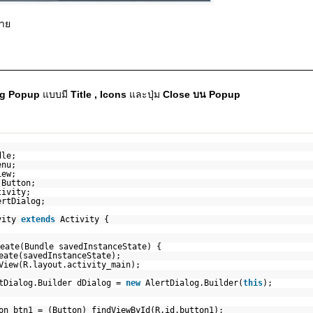
าย
og Popup
แบบมี
Title , Icons
และปุ่ม
Close บน Popup
dle;
enu;
iew;
.Button;
tivity;
ertDialog;
vity
extends
Activity {
eate(Bundle savedInstanceState) {
eate(savedInstanceState);
View(R.layout.activity_main);
tDialog.Builder dDialog =
new
AlertDialog.Builder(
this
);
on btn1 = (Button) findViewById(R.id.button1);