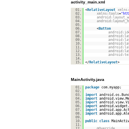
activity_main.xml
01.
<
RelativeLayout
xmlns
02.
xmlns:tools
=
"
htt
03.
android:layout_w
04.
android:layout_h
05.
06.
<
Button
07.
android:id
08.
android:la
09.
android:la
10.
android:la
11.
android:la
12.
android:la
13.
android:te
14.
15.
</
RelativeLayout
>
MainActivity.java
01.
package
com.myapp;
02.
03.
import
android.os.Bun
04.
import
android.view.M
05.
import
android.view.V
06.
import
android.widget
07.
import
android.app.Ac
08.
import
android.app.Al
09.
10.
public
class
MainActi
11.
12.
@Override