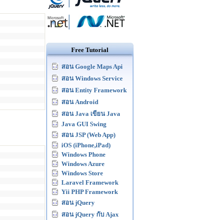
Free Tutorial
สอน Google Maps Api
สอน Windows Service
สอน Entity Framework
สอน Android
สอน Java เขียน Java
Java GUI Swing
สอน JSP (Web App)
iOS (iPhone,iPad)
Windows Phone
Windows Azure
Windows Store
Laravel Framework
Yii PHP Framework
สอน jQuery
สอน jQuery กับ Ajax