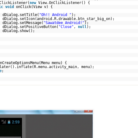
ClickListener(
new
View.OnClickListener() {
ic
void
onClick(View v) {
dDialog.setTitle(
"Oh!! Android "
);
dDialog.setIcon(android.R.drawable.btn_star_big_on);
dDialog.setMessage(
"Sawatdee Android!"
);
dDialog.setPositiveButton(
"Close"
,
null
);
dDialog.show();
nCreateOptionsMenu(Menu menu) {
later().inflate(R.menu.activity_main, menu);
e
;