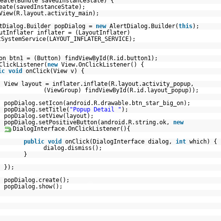
eate(Bundle savedInstanceState) {
eate(savedInstanceState);
View(R.layout.activity_main);
tDialog.Builder popDialog =
new
AlertDialog.Builder(
this
);
utInflater inflater = (LayoutInflater)
tSystemService(LAYOUT_INFLATER_SERVICE);
on btn1 = (Button) findViewById(R.id.button1);
ClickListener(
new
View.OnClickListener() {
ic
void
onClick(View v) {
View layout = inflater.inflate(R.layout.activity_popup,
(ViewGroup) findViewById(R.id.layout_p
popDialog.setIcon(android.R.drawable.btn_star_big_on);
popDialog.setTitle(
"Popup Detail "
);
popDialog.setView(layout);
popDialog.setPositiveButton(android.R.string.ok,
new
DialogInterface.OnClickListener(){
public
void
onClick(DialogInterface dialog,
int
which) {
dialog.dismiss();
}
});
popDialog.create();
popDialog.show();