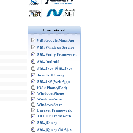
Free Tutorial
สอน Google Maps Api
สอน Windows Service
สอน Entity Framework
สอน Android
สอน Java เขียน Java
Java GUI Swing
สอน JSP (Web App)
iOS (iPhone,iPad)
Windows Phone
Windows Azure
Windows Store
Laravel Framework
Yii PHP Framework
สอน jQuery
สอน jQuery กับ Ajax