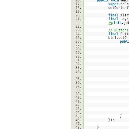
16.
public
void
onCr
17.
super
.onCr
18.
setContent
19.
20.
final
Aler
21.
final
Layo
this
.ge
22.
23.
// Button1
24.
final
Butt
25.
btn1.setOn
26.
publ
27.
28.
29.
30.
31.
32.
33.
34.
35.
36.
37.
38.
39.
40.
41.
42.
43.
44.
45.
}
46.
});
47.
48.
}