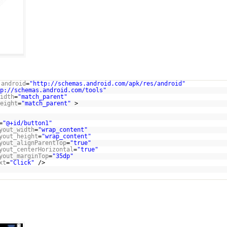
:android
=
"
http://schemas.android.com/apk/res/android
"
p://schemas.android.com/tools
"
idth
=
"match_parent"
eight
=
"match_parent"
>
=
"@+id/button1"
yout_width
=
"wrap_content"
yout_height
=
"wrap_content"
yout_alignParentTop
=
"true"
yout_centerHorizontal
=
"true"
yout_marginTop
=
"35dp"
xt
=
"Click"
/>