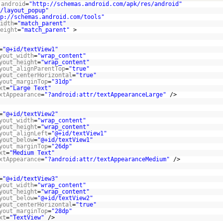
:android
=
"
http://schemas.android.com/apk/res/android
"
/layout_popup"
p://schemas.android.com/tools
"
idth
=
"match_parent"
eight
=
"match_parent"
>
=
"@+id/textView1"
yout_width
=
"wrap_content"
yout_height
=
"wrap_content"
yout_alignParentTop
=
"true"
yout_centerHorizontal
=
"true"
yout_marginTop
=
"31dp"
xt
=
"Large Text"
xtAppearance
=
"?android:attr/textAppearanceLarge"
/>
=
"@+id/textView2"
yout_width
=
"wrap_content"
yout_height
=
"wrap_content"
yout_alignLeft
=
"@+id/textView1"
yout_below
=
"@+id/textView1"
yout_marginTop
=
"26dp"
xt
=
"Medium Text"
xtAppearance
=
"?android:attr/textAppearanceMedium"
/>
=
"@+id/textView3"
yout_width
=
"wrap_content"
yout_height
=
"wrap_content"
yout_below
=
"@+id/textView2"
yout_centerHorizontal
=
"true"
yout_marginTop
=
"28dp"
xt
=
"TextView"
/>