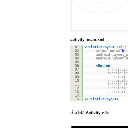
activity_main.xml
01.
<
RelativeLayout
xmlns
02.
xmlns:tools
=
"
htt
03.
android:layout_w
04.
android:layout_h
05.
06.
<
Button
07.
android:id
08.
android:la
09.
android:la
10.
android:la
11.
android:la
12.
android:la
13.
android:te
14.
15.
</
RelativeLayout
>
เป็นไฟล์
Activity
หลัก