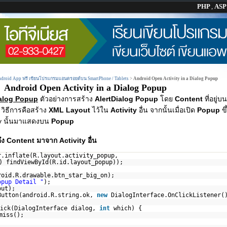
PHP
,
AS
Android App ฟรี เขียนโปรแกรมแอนดรอยด์บน SmartPhone / Tablets
>
Android Open Activity in a Dialog Popup
Android Open Activity in a Dialog Popup
ialog Popup
ตัวอย่างการสร้าง
AlertDialog Popup
โดย
Content
ที่อยู่บ
น วิธีการคือสร้าง
XML Layout
ไว้ใน
Activity
อื่น จากนั้นเมื่อเปิด
Popup
ข
vity นั้นมาแสดงบน
Popup
ึง Content มาจาก Activity อื่น
r.inflate(R.layout.activity_popup,
oup) findViewById(R.id.layout_popup));
roid.R.drawable.btn_star_big_on);
opup Detail "
);
out);
Button(android.R.string.ok,
new
DialogInterface.OnClickListener(
lick(DialogInterface dialog,
int
which) {
miss();