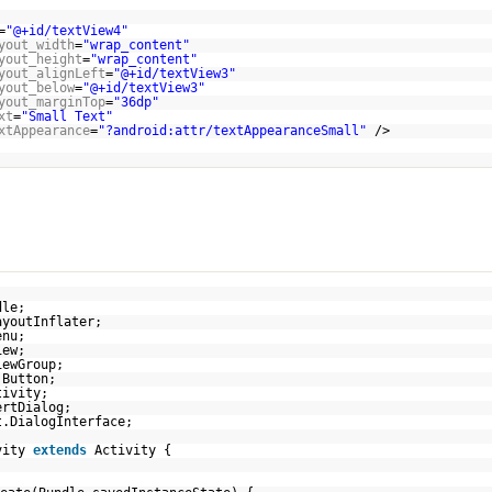
=
"@+id/textView4"
yout_width
=
"wrap_content"
yout_height
=
"wrap_content"
yout_alignLeft
=
"@+id/textView3"
yout_below
=
"@+id/textView3"
yout_marginTop
=
"36dp"
xt
=
"Small Text"
xtAppearance
=
"?android:attr/textAppearanceSmall"
/>
dle;
ayoutInflater;
enu;
iew;
iewGroup;
.Button;
tivity;
ertDialog;
t.DialogInterface;
vity
extends
Activity {