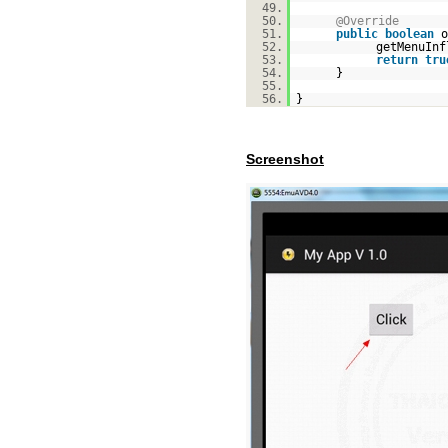
49.
50.
@Override
51.
public
boolean
o
52.
getMenuInf
53.
return
tru
54.
}
55.
56.
}
Screenshot