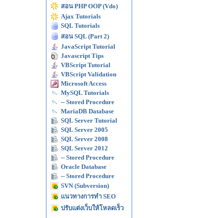
สอน PHP OOP (Vdo)
Ajax Tutorials
SQL Tutorials
สอน SQL (Part 2)
JavaScript Tutorial
Javascript Tips
VBScript Tutorial
VBScript Validation
Microsoft Access
MySQL Tutorials
-- Stored Procedure
MariaDB Database
SQL Server Tutorial
SQL Server 2005
SQL Server 2008
SQL Server 2012
-- Stored Procedure
Oracle Database
-- Stored Procedure
SVN (Subversion)
แนวทางการทำ SEO
ปรับแต่งเว็บให้โหลดเร็ว