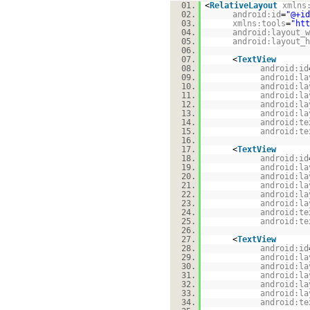
01.
<
RelativeLayout
xmlns
02.
android:id
=
"@+id
03.
xmlns:tools
=
"
htt
04.
android:layout_w
05.
android:layout_h
06.
07.
<
TextView
08.
android:id
09.
android:la
10.
android:la
11.
android:la
12.
android:la
13.
android:la
14.
android:te
15.
android:te
16.
17.
<
TextView
18.
android:id
19.
android:la
20.
android:la
21.
android:la
22.
android:la
23.
android:la
24.
android:te
25.
android:te
26.
27.
<
TextView
28.
android:id
29.
android:la
30.
android:la
31.
android:la
32.
android:la
33.
android:la
34.
android:te