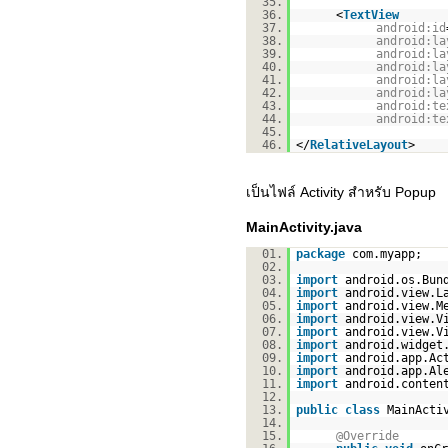
35.
36.
<
TextView
37.
android:id
38.
android:la
39.
android:la
40.
android:la
41.
android:la
42.
android:la
43.
android:te
44.
android:te
45.
46.
</
RelativeLayout
>
เป็นไฟล์ Activity สำหรับ Popup
MainActivity.java
01.
package
com.myapp;
02.
03.
import
android.os.Bun
04.
import
android.view.L
05.
import
android.view.M
06.
import
android.view.V
07.
import
android.view.V
08.
import
android.widget
09.
import
android.app.Ac
10.
import
android.app.Al
11.
import
android.conten
12.
13.
public
class
MainActi
14.
15.
@Override