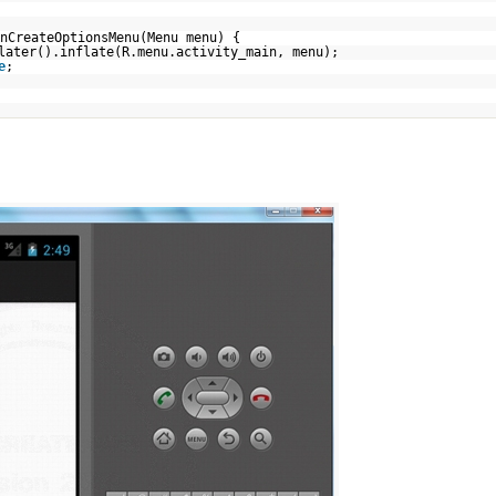
nCreateOptionsMenu(Menu menu) {
later().inflate(R.menu.activity_main, menu);
e
;