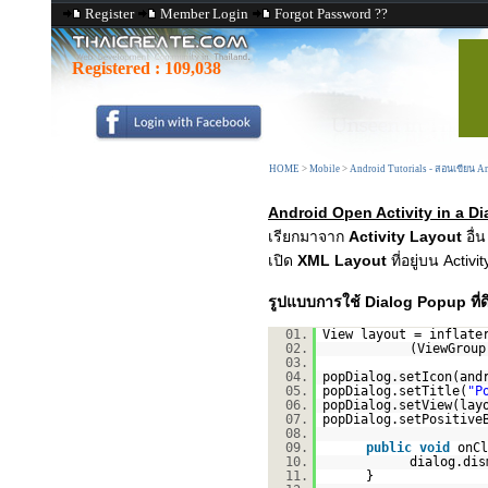
Register
Member Login
Forgot Password ??
Registered :
109,038
HOME
>
Mobile
>
Android Tutorials - สอนเขียน 
Android Open Activity in a D
เรียกมาจาก
Activity Layout
อื่
เปิด
XML Layout
ที่อยู่บน Acti
รูปแบบการใช้ Dialog Popup ที่ด
01.
View layout = inflate
02.
(ViewGr
03.
04.
popDialog.setIcon(and
05.
popDialog.setTitle(
"P
06.
popDialog.setView(lay
07.
popDialog.setPositive
08.
09.
public
void
onC
10.
dialog.dis
11.
}