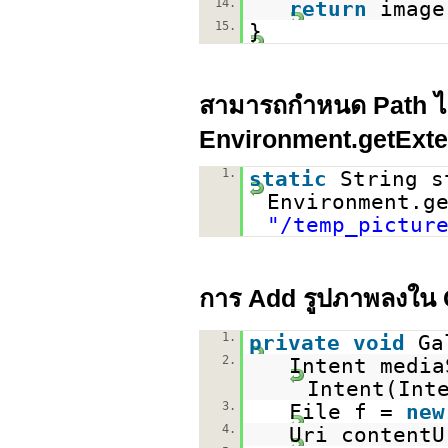
14.
return
image
15.
}
สามารถกำหนด Path ไ
Environment.getExte
1.
static
String s
Environment.g
"/temp_pictur
การ Add รูปภาพลงใน 
1.
private
void
Ga
2.
Intent medi
Intent(Int
3.
File f =
new
4.
Uri contentU