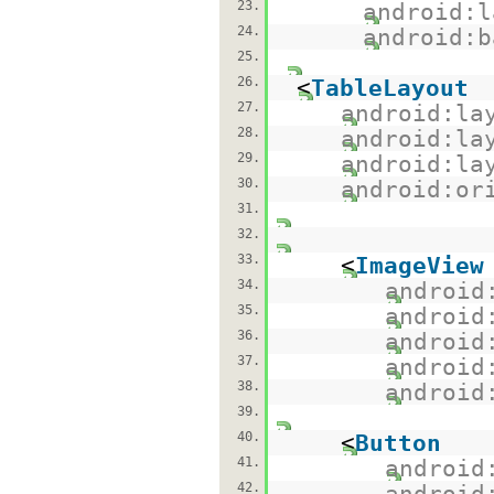
23.
android:l
24.
android:b
25.
26.
<
TableLayout
27.
android:la
28.
android:la
29.
android:la
30.
android:or
31.
32.
33.
<
ImageView
34.
android
35.
android
36.
android
37.
android
38.
android
39.
40.
<
Button
41.
android
42.
android