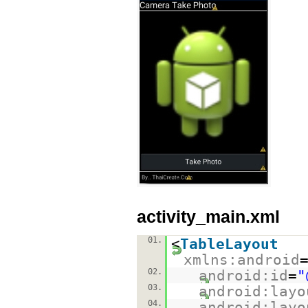
activity_main.xml
01.
<
TableLayout
xmlns:android
02.
android:id
=
"
03.
android:layo
04.
android:layo