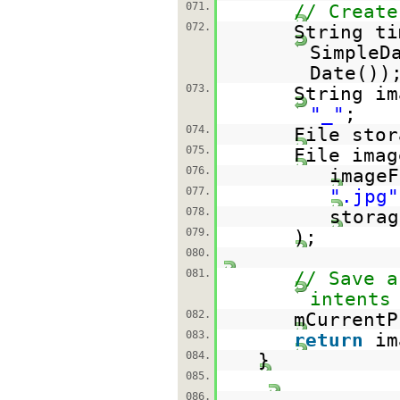
071.
// Create
072.
String t
SimpleD
Date())
073.
String i
"_"
;
074.
File sto
075.
File imag
076.
image
077.
".jpg"
078.
sto
079.
);
080.
081.
// Save a
intents
082.
mCurrentP
083.
return
im
084.
}
085.
086.