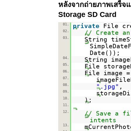
หลังจากถ่ายภาพเสร็จแ
Storage SD Card
01.
private
File cr
02.
// Create an
03.
String time
SimpleDate
Date());
04.
String imag
05.
File storag
06.
File image =
07.
imageFil
08.
".jpg"
09.
stora
10.
);
11.
12.
// Save a fi
intents
13.
mCurrentPhot