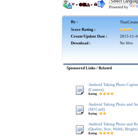
Powered by
By :
ThaiCreat
Score Rating :
Create/Update Date :
2015-11-1
Download :
No files
Sponsored Links / Related
Android Taking Photo Captur
(Camera)
Rating :
Android Taking Photo and Sa
(SD Card)
Rating :
Android Taking Photo and Re
(Quality, Size, Width, Height)
Rating :