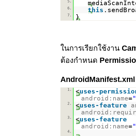
5.
mediaScanInt
6.
this
.sendBro
7.
}
ในการเรียกใช้งาน
Ca
ต้องกำหนด
Permissi
AndroidManifest.xml
1.
<
uses-permissio
android:name
=
2.
<
uses-feature
a
android:requi
3.
<
uses-feature
android:name
=
4.