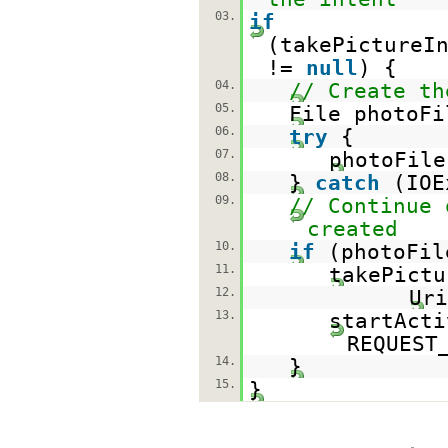
03.
if
(takePictureI
!=
null
) {
04.
// Create th
05.
File photoF
06.
try
{
07.
photoFile
08.
}
catch
(IOE
09.
// Continue 
created
10.
if
(photoFi
11.
takePictu
12.
Uri
13.
startActi
REQUEST
14.
}
15.
}