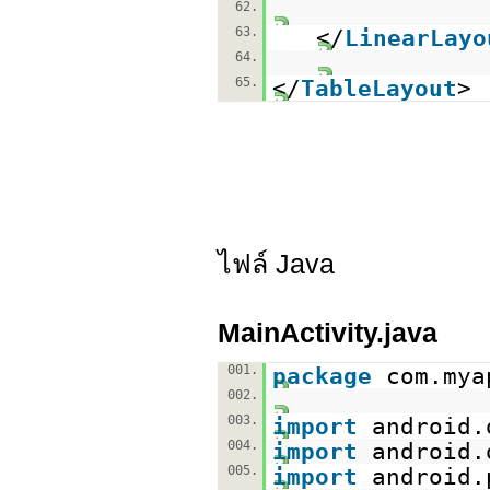
62.
63.
</
LinearLayo
64.
65.
</
TableLayout
>
ไฟล์ Java
MainActivity.java
001.
package
com.mya
002.
003.
import
android.
004.
import
android.
005.
import
android.