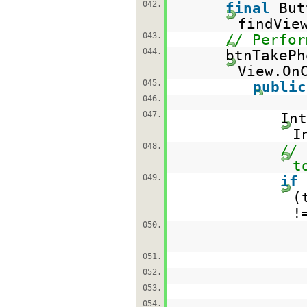
042.
final
But
findVie
043.
// Perfor
044.
btnTakePh
View.On
045.
public
046.
047.
In
I
048.
// 
t
049.
if
(
!
050.
051.
052.
053.
054.