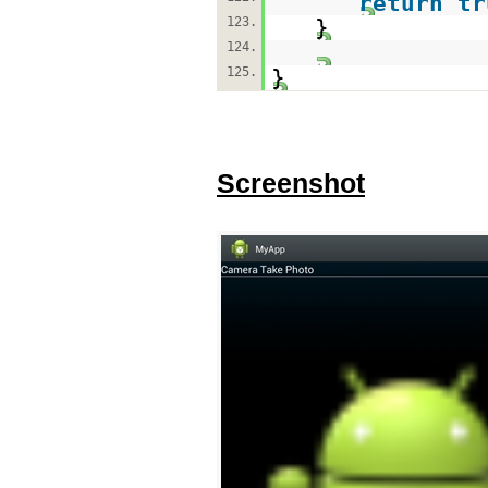
return
tr
123.
}
124.
125.
}
Screenshot