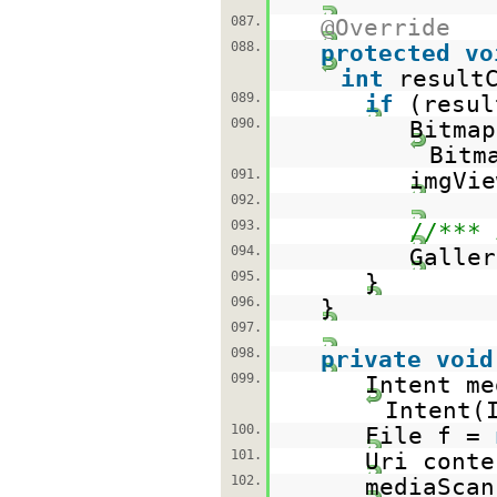
087.
@Override
088.
protected
vo
int
result
089.
if
(re
090.
Bitmap
Bitm
091.
imgVie
092.
093.
//*** 
094.
Galler
095.
}
096.
}
097.
098.
private
void
099.
Intent m
Intent(
100.
File f =
101.
Uri conte
102.
mediaScan