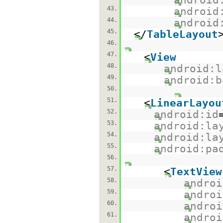
43.
android
44.
android
45.
</
TableLayout
46.
47.
<
View
48.
android:l
49.
android:b
50.
51.
<
LinearLayou
52.
android:id
53.
android:la
54.
android:la
55.
android:pa
56.
57.
<
TextView
58.
androi
59.
androi
60.
androi
61.
androi