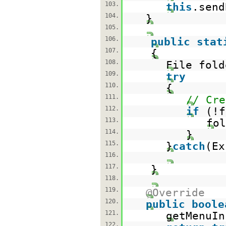
103.
this
.send
104.
}
105.
106.
public
stat
107.
{
108.
File fol
109.
try
110.
{
111.
// Cre
112.
if
(!f
113.
fol
114.
}
115.
}
catch
(Ex
116.
117.
}
118.
119.
@Override
120.
public
boole
121.
getMenuIn
122.