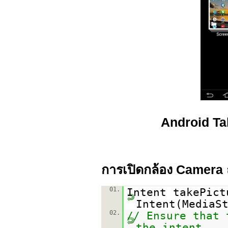
Android Ta
การเปิดกล้อง Camera 
01.
Intent takePic
Intent(MediaS
02.
// Ensure that 
the intent