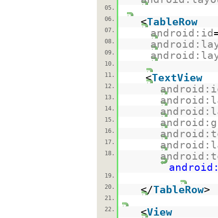
05.
06.
<
TableRow
07.
android:id
08.
android:la
09.
android:la
10.
11.
<
TextView
12.
android:i
13.
android:l
14.
android:l
15.
android:g
16.
android:t
17.
android:l
18.
android:t
android
19.
20.
</
TableRow
>
21.
22.
<
View