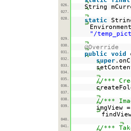
026.
String mCurr
027.
028.
static
Strin
Environmen
"/temp_pic
029.
030.
@Override
031.
public
void
032.
super
.onC
033.
setConten
034.
035.
//*** Cre
036.
createFol
037.
038.
//*** Ima
039.
imgView =
findVie
040.
041.
//*** Tak