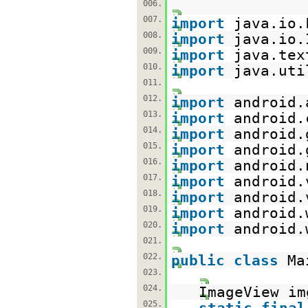
006.
007.
import
java.io.
008.
import
java.io.
009.
import
java.tex
010.
import
java.uti
011.
012.
import
android.
013.
import
android.
014.
import
android.
015.
import
android.
016.
import
android.
017.
import
android.
018.
import
android.
019.
import
android.
020.
import
android.
021.
022.
public
class
Ma
023.
024.
ImageView im
025.
static
final