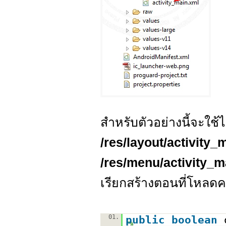
สำหรับตัวอย่างนี้จะใช้ไ
/res/layout/activity_
/res/menu/activity_
เรียกสร้างตอนที่โหลดคร
01.
public
boolean