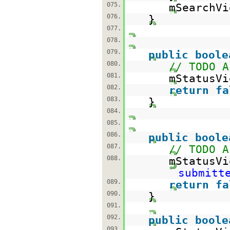
075.
mSearchVi
076.
}
077.
078.
079.
public
boole
080.
// TODO A
081.
mStatusVi
082.
return
fa
083.
}
084.
085.
086.
public
boole
087.
// TODO A
088.
mStatusVi
submitt
089.
return
fa
090.
}
091.
092.
public
boole
093.