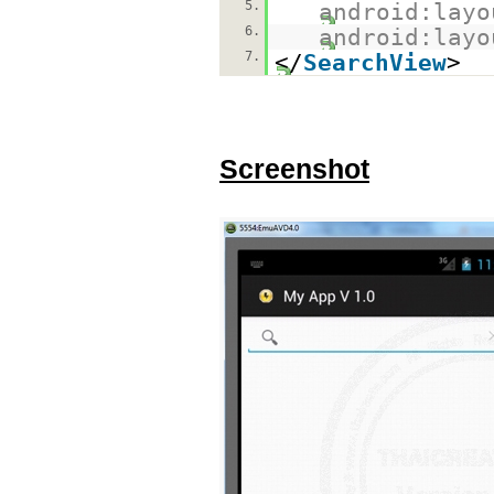
5.
android:layo
6.
android:layo
7.
</
SearchView
>
Screenshot