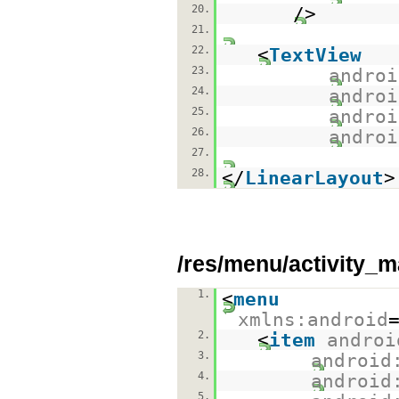
20.
/>
21.
22.
<
TextView
23.
androi
24.
androi
25.
androi
26.
androi
27.
28.
</
LinearLayout
>
/res/menu/activity_
1.
<
menu
xmlns:android
2.
<
item
androi
3.
android
4.
android
5.