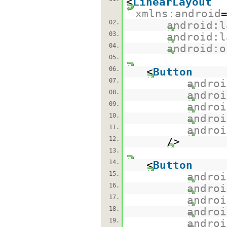
<
LinearLayout
xmlns:android
02.
android:l
03.
android:l
04.
android:o
05.
06.
<
Button
07.
androi
08.
androi
09.
androi
10.
androi
11.
androi
12.
/>
13.
14.
<
Button
15.
androi
16.
androi
17.
androi
18.
androi
19.
androi