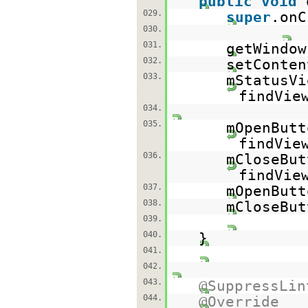
public
void
029.
super
.onC
030.
031.
getWindow
032.
setConten
033.
mStatusVi
findVie
034.
035.
mOpenButt
findVie
036.
mCloseBut
findVie
037.
mOpenButt
038.
mCloseBut
039.
040.
}
041.
042.
043.
@SuppressLin
044.
@Override