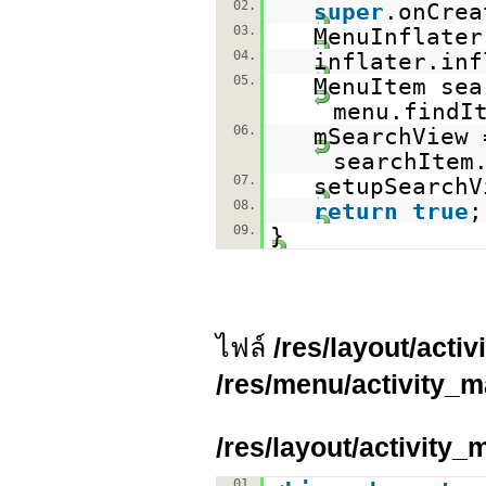
02.
super
.onCrea
03.
MenuInflater
04.
inflater.inf
05.
MenuItem sea
menu.findI
06.
mSearchView 
searchItem
07.
setupSearchV
08.
return
true
;
09.
}
ไฟล์
/res/layout/acti
/res/menu/activity_m
/res/layout/activity
01.