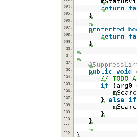
mStatusVi
094.
return
fa
095.
}
096.
097.
protected
bo
098.
return
fa
099.
}
100.
101.
102.
@SuppressLin
103.
public
void
104.
// TODO A
105.
if
(arg0 
106.
mSearc
107.
}
else
if
108.
mSearc
109.
}
110.
}
111.
112.
}