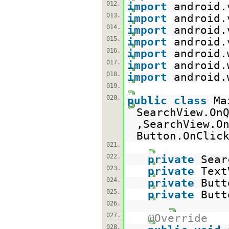
012.
import
android.
013.
import
android.
014.
import
android.
015.
import
android.
016.
import
android.
017.
import
android.
018.
import
android.
019.
020.
public
class
Ma
SearchView.On
,SearchView.O
Button.OnClic
021.
022.
private
Sear
023.
private
Text
024.
private
Butt
025.
private
Butt
026.
027.
@Override
028.