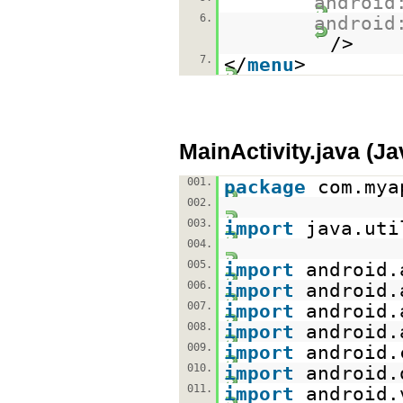
android
6.
android
/>
7.
</
menu
>
MainActivity.java (J
001.
package
com.mya
002.
003.
import
java.uti
004.
005.
import
android.
006.
import
android.
007.
import
android.
008.
import
android.
009.
import
android.
010.
import
android.
011.
import
android.