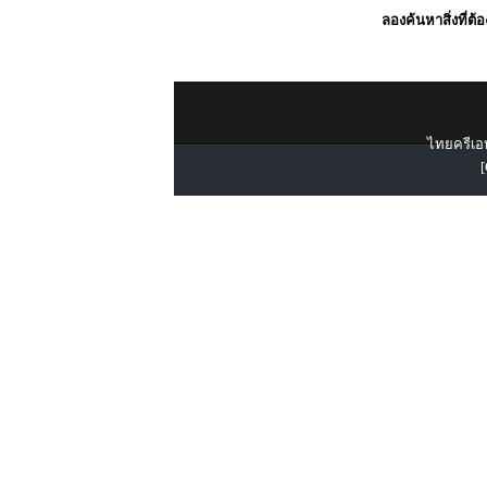
ลองค้นหาสิ่งที่ต้
ไทยครีเอท
[