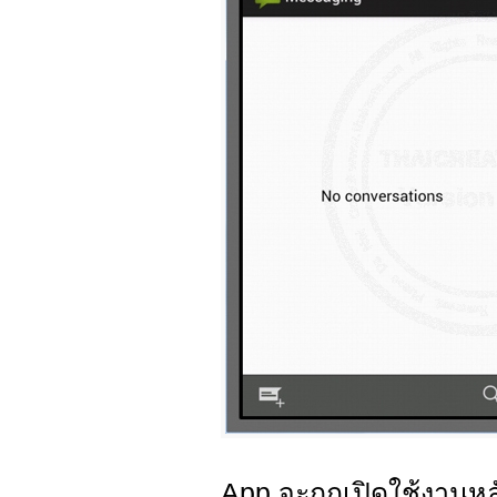
App จะถูกเปิดใช้งานห