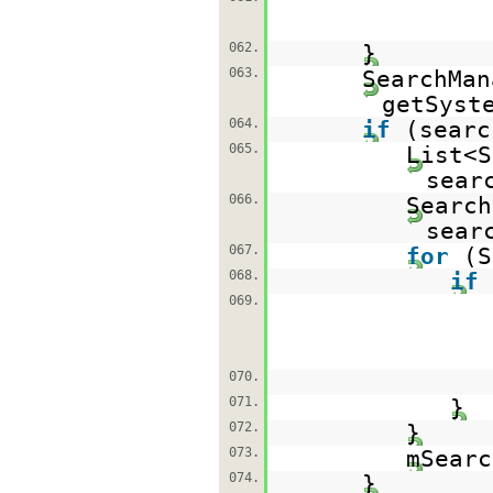
062.
}
063.
SearchMan
getSyst
064.
if
(sear
065.
List<S
sear
066.
Search
sear
067.
for
(S
068.
if
069.
070.
071.
}
072.
}
073.
mSearc
074.
}