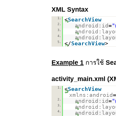
XML Syntax
1.
<
SearchView
2.
android:id
=
"
3.
android:layo
4.
android:layo
5.
</
SearchView
>
Example 1
การใช้
Se
activity_main.xml (X
1.
<
SearchView
xmlns:android
2.
android:id
=
"
3.
android:layo
4.
android:layo