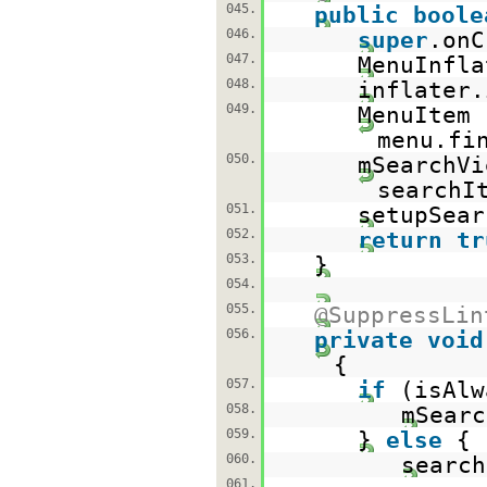
045.
public
boole
046.
super
.onC
047.
MenuInfla
048.
inflater.
049.
MenuItem 
menu.fi
050.
mSearchVi
searchI
051.
setupSear
052.
return
tr
053.
}
054.
055.
@SuppressLin
056.
private
void
{
057.
if
(isAlw
058.
mSearc
059.
}
else
{
060.
search
061.