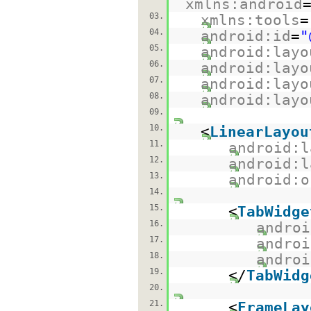
xmlns:android
03.
xmlns:tools
=
04.
android:id
=
"
05.
android:layo
06.
android:layo
07.
android:layo
08.
android:layo
09.
10.
<
LinearLayou
11.
android:l
12.
android:l
13.
android:o
14.
15.
<
TabWidge
16.
androi
17.
androi
18.
androi
19.
</
TabWidg
20.
21.
<
FrameLay