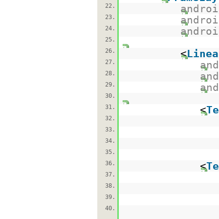
22.
androi
23.
androi
24.
androi
25.
26.
<
Linea
27.
and
28.
and
29.
and
30.
31.
<
Te
32.
33.
34.
35.
36.
<
Te
37.
38.
39.
40.