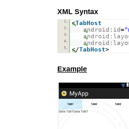
XML Syntax
1.
<
TabHost
2.
android:id
=
"
3.
android:layo
4.
android:layo
5.
</
TabHost
>
Example