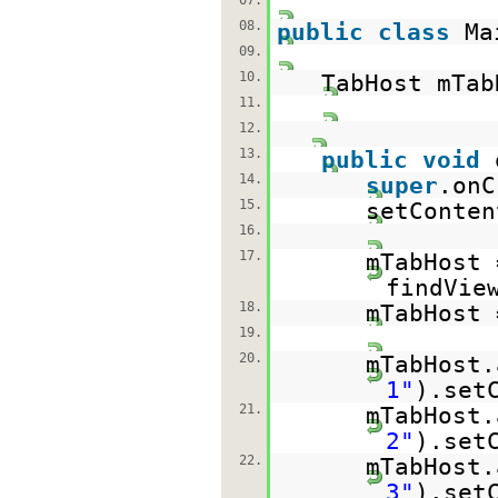
07.
08.
public
class
Ma
09.
10.
TabHost mTab
11.
12.
13.
public
void
14.
super
.onC
15.
setConten
16.
17.
mTabHost 
findVie
18.
mTabHost 
19.
20.
mTabHost.
1"
).set
21.
mTabHost.
2"
).set
22.
mTabHost.
3"
).set