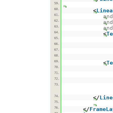
59.
60.
<
Linea
61.
and
62.
and
63.
and
64.
<
Te
65.
66.
67.
68.
69.
<
Te
70.
71.
72.
73.
74.
</
Line
75.
76.
</
FrameLa