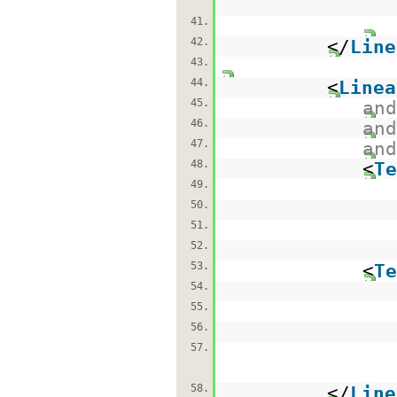
41.
42.
</
Line
43.
44.
<
Linea
45.
and
46.
and
47.
and
48.
<
Te
49.
50.
51.
52.
53.
<
Te
54.
55.
56.
57.
58.
</
Line