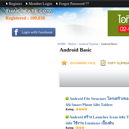
Register
Member Login
Forgot Password ??
Registered :
109,038
HOME
>
Mobile
>
Android Tutorial
>
Android Basic
Android Basic
Android File Structure โครงสร้างข
บน Smart Phone และ Tablets
Rating :
Android สร้าง Launcher Icons และ Ti
และ ใช้งาน Emulator เบื้องต้น
Rating :