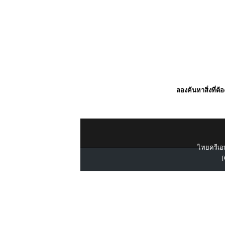
ลองค้นหาสิ่งที่ต้
ไทยครีเอท
[