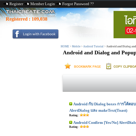
Register
Member Login
Forgot Password ??
Registered :
109,038
HOME
>
Mobile
>
Android Tutorial
>
Android and Dialog an
Android and Dialog and Popu
Android กับ Dialog boxes การโต้ตอบเบ
AlertDialog และ makeText(Toast)
Rating :
Android Confirm [Yes/No] AlertDial
Rating :