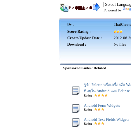
Powered by
By :
ThaiCreat
Score Rating :
Create/Update Date :
2012-06-3
Download :
No files
Sponsored Links / Related
รู้จัก Palette หรือเครื่องมือ W
ที่อยู่ใน Android และ Eclipse
Rating :
Android Form Widgets
Rating :
Android Text Fields Widgets
Rating :