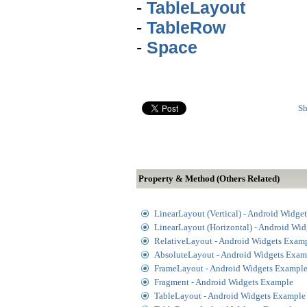
-
TableLayout
-
TableRow
-
Space
Sh
Property & Method (Others Related)
LinearLayout (Vertical) - Android Widge
LinearLayout (Horizontal) - Android Wi
RelativeLayout - Android Widgets Exam
AbsoluteLayout - Android Widgets Exam
FrameLayout - Android Widgets Exampl
Fragment - Android Widgets Example
TableLayout - Android Widgets Example