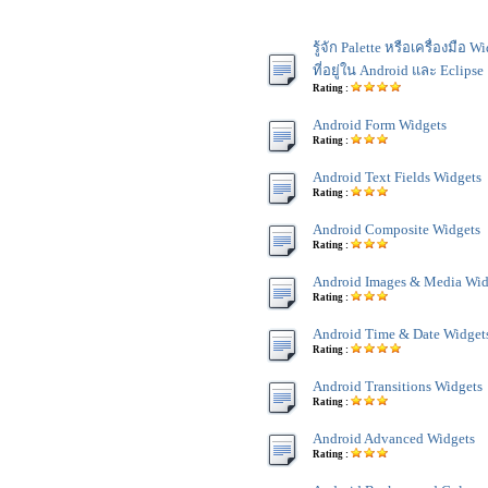
รู้จัก Palette หรือเครื่องมือ W
ที่อยู่ใน Android และ Eclipse
Rating :
Android Form Widgets
Rating :
Android Text Fields Widgets
Rating :
Android Composite Widgets
Rating :
Android Images & Media Wid
Rating :
Android Time & Date Widget
Rating :
Android Transitions Widgets
Rating :
Android Advanced Widgets
Rating :