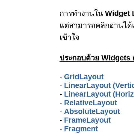
การทำงานใน
Widget 
แต่สามารถคลิกอ่านได้แ
เข้าใจ
ประกอบด้วย Widgets ดั
-
GridLayout
-
LinearLayout (Vertic
-
LinearLayout (Horiz
-
RelativeLayout
-
AbsoluteLayout
-
FrameLayout
-
Fragment