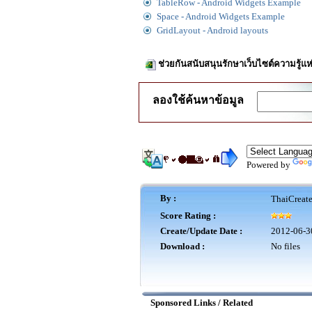
TableRow - Android Widgets Example
Space - Android Widgets Example
GridLayout - Android layouts
ช่วยกันสนับสนุนรักษาเว็บไซต์ความรู้แห
ลองใช้ค้นหาข้อมูล
Powered by
By :
ThaiCreat
Score Rating :
Create/Update Date :
2012-06-3
Download :
No files
Sponsored Links / Related