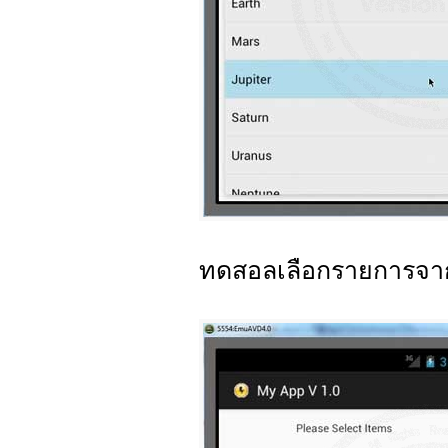
ทดสอลเลือกรายการจา