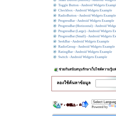
Toggle Button - Android Widgets Examp
Checkbox - Android Widgets Example
RadioButton - Android Widgets Example
ProgressBar - Android Widgets Example
ProgressBar (Horizontal) - Android Widg
ProgressBar (Large) - Android Widgets 
ProgressBar (Small) - Android Widgets 
SeekBar - Android Widgets Example
RadioGroup - Android Widgets Example
RatingBar - Android Widgets Example
Switch - Android Widgets Example
ช่วยกันสนับสนุนรักษาเว็บไซต์ความรู้แห
ลองใช้ค้นหาข้อมูล
Powered by