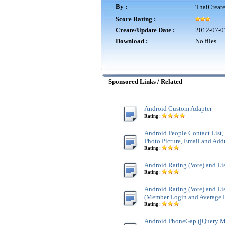
By :
ThaiCreat
Score Rating :
Create/Update Date :
2012-07-0
Download :
No files
Sponsored Links / Related
Android Custom Adapter
Rating :
Android People Contact List
Photo Picture, Email and Add
Rating :
Android Rating (Vote) and Li
Rating :
Android Rating (Vote) and Li
(Member Login and Average 
Rating :
Android PhoneGap (jQuery M