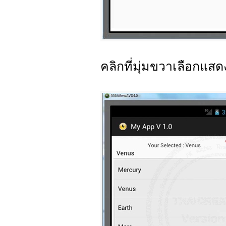
คลิกที่มุ่มขวาเลือกแส