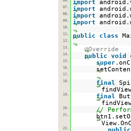
06.
import
android.
07.
import
android.
08.
import
android.
09.
import
android.
10.
11.
public
class
Ma
12.
13.
@Override
14.
public
void
15.
super
.onC
16.
setConten
17.
18.
final
Spi
findVie
19.
final
But
findVie
20.
// Perfor
21.
btn1.setO
View.On
22.
public