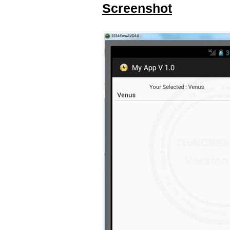
Screenshot