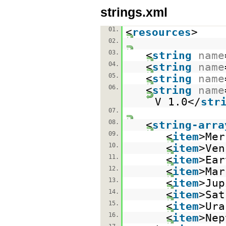
strings.xml
01.
<
resources
>
02.
03.
<
string
name
04.
<
string
name
05.
<
string
name
06.
<
string
name
V 1.0</
str
07.
08.
<
string-arra
09.
<
item
>Mer
10.
<
item
>Ven
11.
<
item
>Ear
12.
<
item
>Mar
13.
<
item
>Jup
14.
<
item
>Sat
15.
<
item
>Ura
16.
<
item
>Nep