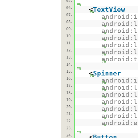
05.
06.
<
TextView
07.
android:i
08.
android:l
09.
android:l
10.
android:l
11.
android:l
12.
android:l
13.
android:t
14.
15.
<
Spinner
16.
android:i
17.
android:l
18.
android:l
19.
android:l
20.
android:l
21.
android:l
22.
android:e
23.
24.
<
Button