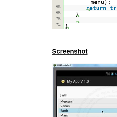
menu);
68.
return
tr
69.
}
70.
71.
}
Screenshot