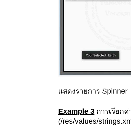
แสดงรายการ Spinner
Example 3
การเรียกค่
(/res/values/strings.xm