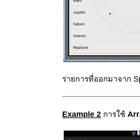
รายการที่ออกมาจาก Sp
Example 2
การใช้
Arr