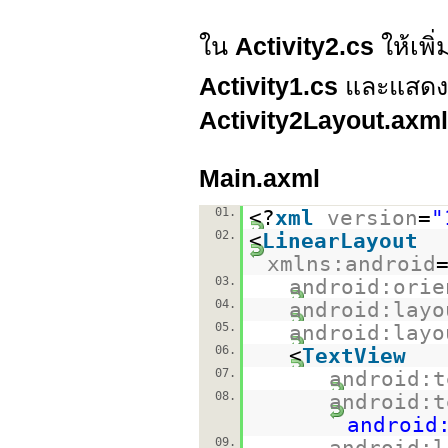
ใน
Activity2.cs
ให้เพิ
Activity1.cs
และแสดง
Activity2Layout.axml
Main.axml
01.
<?
xml
version
=
"
02.
<
LinearLayout
xmlns:android
03.
android:orie
04.
android:layo
05.
android:layo
06.
<
TextView
07.
android:t
08.
android:t
android
09.
android:l