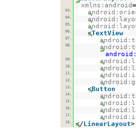
xmlns:android
03.
android:orie
04.
android:layo
05.
android:layo
06.
<
TextView
07.
android:t
08.
android:t
android
09.
android:l
10.
android:l
11.
android:i
12.
android:g
13.
<
Button
14.
android:t
15.
android:l
16.
android:l
17.
android:i
18.
</
LinearLayout
>