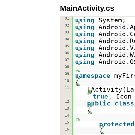
MainActivity.cs
01.
using
System;
02.
using
Android.A
03.
using
Android.C
04.
using
Android.R
05.
using
Android.V
06.
using
Android.W
07.
using
Android.O
08.
09.
namespace
myFir
10.
{
11.
[Activity(L
true
, Icon
12.
public
class
13.
{
14.
15.
protected
16.
{