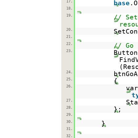
17.
base
.O
18.
19.
// Set
reso
20.
SetCon
21.
22.
// Go 
23.
Button
Find
(Res
24.
btnGo
25.
{
26.
va
t
27.
Sta
28.
};
29.
30.
}
31.
32.