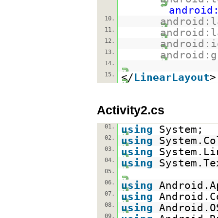
android
10.
android:l
11.
android:l
12.
android:i
13.
android:g
14.
15.
</
LinearLayout
>
Activity2.cs
01.
using
System;
02.
using
System.Co
03.
using
System.Li
04.
using
System.Te
05.
06.
using
Android.A
07.
using
Android.C
08.
using
Android.O
09.