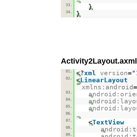
33.
}
34.
}
Activity2Layout.axml
01.
<?
xml
version
=
"
02.
<
LinearLayout
xmlns:android
03.
android:orie
04.
android:layo
05.
android:layo
06.
07.
<
TextView
08.
android:t
09.
android:t