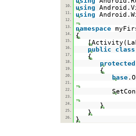
using
Android.R
10.
using
Android.V
11.
using
Android.W
12.
13.
namespace
myFir
14.
{
15.
[Activity(L
16.
public
class
17.
{
18.
protected
19.
{
20.
base
.O
21.
22.
SetCon
23.
24.
}
25.
}
26.
}