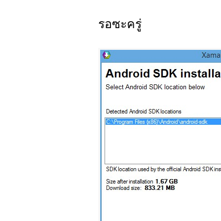
รอซะครู่