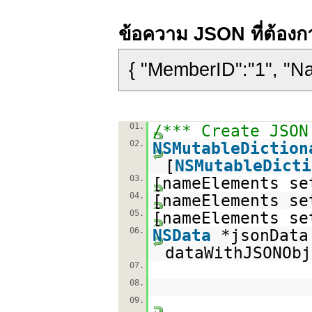
ข้อความ JSON ที่ต้องก
{ "MemberID":"1", "N
01.
/*** Create JSON
02.
NSMutableDiction
[
NSMutableDicti
03.
[nameElements se
04.
[nameElements se
05.
[nameElements se
06.
NSData
*jsonData
dataWithJSONObj
07.
08.
09.