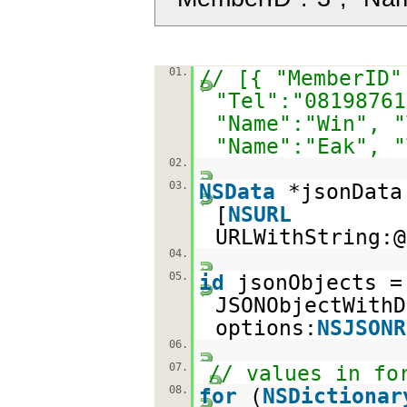
01.
// [{ "MemberID"
"Tel":"08198761
"Name":"Win", "
"Name":"Eak", "
02.
03.
NSData
*jsonData
[
NSURL
URLWithString:@
04.
05.
id
jsonObjects =
JSONObjectWithD
options:
NSJSONR
06.
07.
// values in fo
08.
for
(
NSDictionar