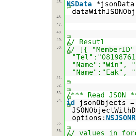
45.
NSData
*jsonData
dataWithJSONObj
46.
47.
48.
49.
// Resutl
50.
// [{ "MemberID"
"Tel":"08198761
"Name":"Win", "
"Name":"Eak", "
51.
52.
53.
/*** Read JSON *
54.
id
jsonObjects =
JSONObjectWithD
options:
NSJSONR
55.
56.
// values in for