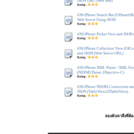
JSON URL (Web Site)
Rating :
iOS/iPhone Search Bar (UISearchBa
Web Server Using JSON
Rating :
iOS/iPhone Picker View and JSON 
Rating :
iOS/iPhone Collection View (UICo
and JSON (Web Server URL)
Rating :
iOS/iPhone XML Parser / XML Fe
(NSXMLParser ,Objective-C)
Rating :
iOS/iPhone NSURLConnection an
JSON (TableView,UITableView)
Rating :
ลองค้นหาสิ่งที่ต้