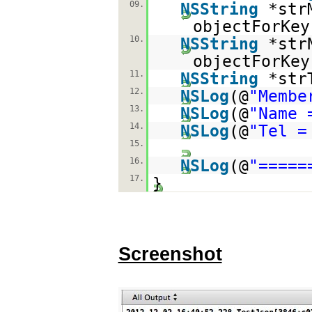
09.
NSString
*str
objectForKey
10.
NSString
*str
objectForKey
11.
NSString
*str
12.
NSLog
(@
"Membe
13.
NSLog
(@
"Name 
14.
NSLog
(@
"Tel =
15.
16.
NSLog
(@
"=====
17.
}
Screenshot