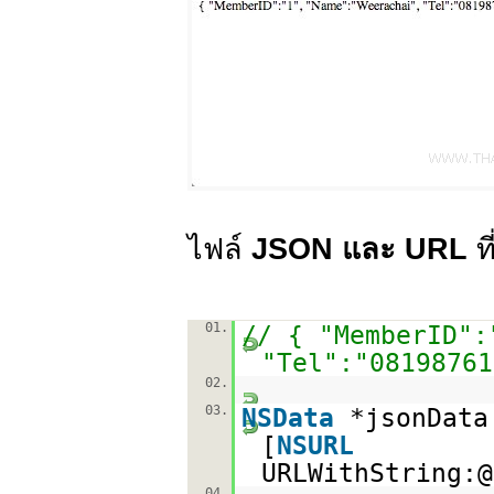
ไฟล์
JSON และ URL
ที
01.
// { "MemberID":
"Tel":"08198761
02.
03.
NSData
*jsonData
[
NSURL
URLWithString:@
04.