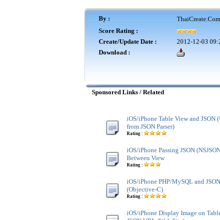
By :
ThaiCreate.Com
Score Rating :
Create/Update Date :
2012-12-03 09:
Download :
Sponsored Links / Related
iOS/iPhone Table View and JSON 
from JSON Parser)
Rating :
iOS/iPhone Passing JSON (NSJSONS
Between View
Rating :
iOS/iPhone PHP/MySQL and JSON 
(Objective-C)
Rating :
iOS/iPhone Display Image on Tabl