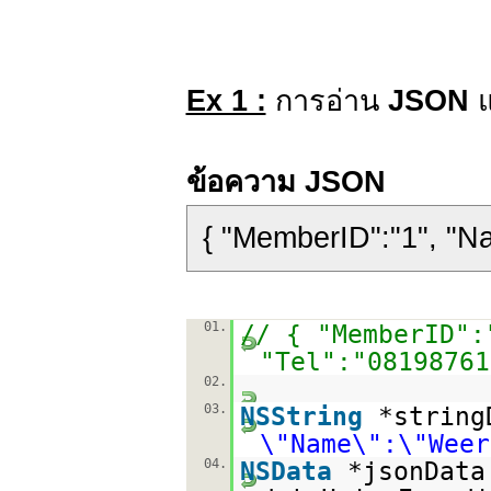
Ex 1 :
การอ่าน
JSON
ข้อความ JSON
{ "MemberID":"1", "N
01.
// { "MemberID":
"Tel":"08198761
02.
03.
NSString
*string
\"Name\":\"Weer
04.
NSData
*jsonData