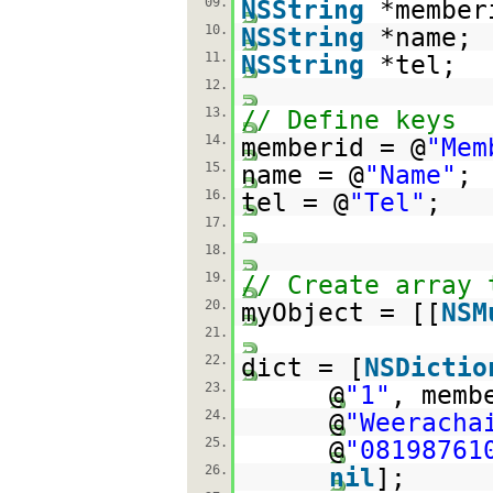
09.
NSString
*member
10.
NSString
*name;
11.
NSString
*tel;
12.
13.
// Define keys
14.
memberid = @
"Mem
15.
name = @
"Name"
;
16.
tel = @
"Tel"
;
17.
18.
19.
// Create array 
20.
myObject = [[
NSM
21.
22.
dict = [
NSDictio
23.
@
"1"
, memb
24.
@
"Weeracha
25.
@
"08198761
26.
nil
];