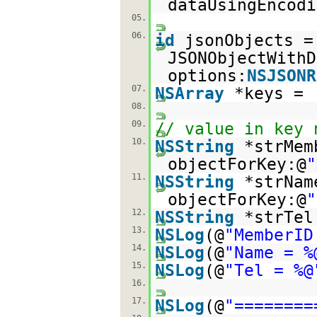
dataUsingEncodi
05.
06.
id
jsonObjects =
JSONObjectWithD
options:
NSJSONR
07.
NSArray
*keys = 
08.
09.
// value in key 
10.
NSString
*strMem
objectForKey:@
"
11.
NSString
*strNam
objectForKey:@
"
12.
NSString
*strTel
13.
NSLog
(@
"MemberID
14.
NSLog
(@
"Name = %
15.
NSLog
(@
"Tel = %@
16.
17.
NSLog
(@
"========