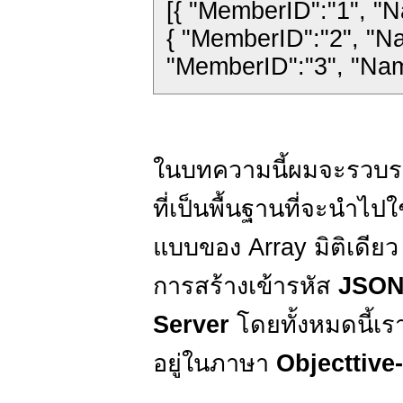
[{ "MemberID":"1", "
{ "MemberID":"2", "Na
"MemberID":"3", "Nam
ในบทความนี้ผมจะรวบ
ที่เป็นพื้นฐานที่จะนำไป
แบบของ Array มิติเดียว
การสร้างเข้ารหัส
JSO
Server
โดยทั้งหมดนี้เ
อยู่ในภาษา
Objecttive