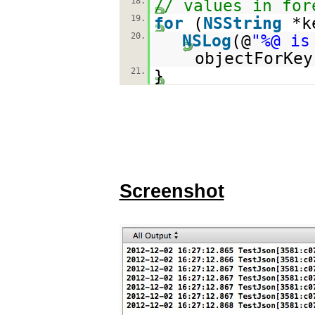
18.
// values in for
19.
for
(
NSString
*k
20.
NSLog
(@
"%@ is
objectForKey
21.
}
Screenshot