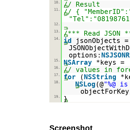
10.
// Result
11.
// { "MemberID":
"Tel":"08198761
12.
13.
/*** Read JSON *
14.
id
jsonObjects =
JSONObjectWithD
options:
NSJSONR
15.
NSArray
*keys = 
16.
// values in for
17.
for
(
NSString
*k
18.
NSLog
(@
"%@ is
objectForKey
19.
}
Screenshot