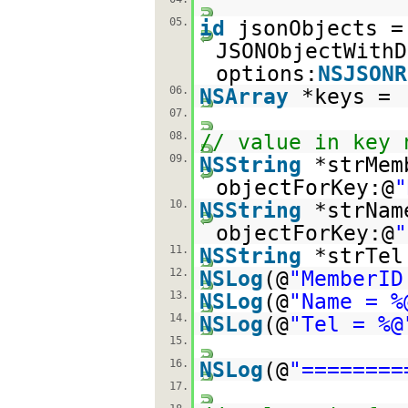
05.
id
jsonObjects =
JSONObjectWithD
options:
NSJSONR
06.
NSArray
*keys = 
07.
08.
// value in key 
09.
NSString
*strMem
objectForKey:@
"
10.
NSString
*strNam
objectForKey:@
"
11.
NSString
*strTel
12.
NSLog
(@
"MemberID
13.
NSLog
(@
"Name = %
14.
NSLog
(@
"Tel = %@
15.
16.
NSLog
(@
"========
17.