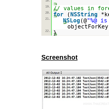
18.
19.
// values in for
20.
for
(
NSString
*k
21.
NSLog
(@
"%@ is
objectForKey
22.
}
Screenshot