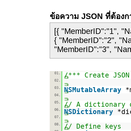
ข้อความ JSON ที่ต้องก
[{ "MemberID":"1", "
{ "MemberID":"2", "Na
"MemberID":"3", "Nam
01.
/*** Create JSON
02.
03.
NSMutableArray
*
04.
05.
// A dictionary 
06.
NSDictionary
*di
07.
08.
// Define keys