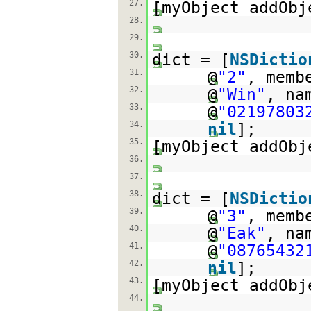
27.
[myObject addObj
28.
29.
30.
dict = [
NSDictio
31.
@
"2"
, memb
32.
@
"Win"
, na
33.
@
"02197803
34.
nil
];
35.
[myObject addObj
36.
37.
38.
dict = [
NSDictio
39.
@
"3"
, memb
40.
@
"Eak"
, na
41.
@
"08765432
42.
nil
];
43.
[myObject addObj
44.