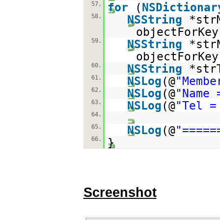
57.
for
(
NSDictionar
58.
NSString
*str
objectForKey
59.
NSString
*str
objectForKey
60.
NSString
*str
61.
NSLog
(@
"Membe
62.
NSLog
(@
"Name 
63.
NSLog
(@
"Tel =
64.
65.
NSLog
(@
"=====
66.
}
Screenshot