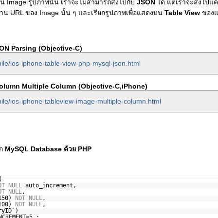
ี่เป็น Image รูปภาพนั้น เราจะไม่สามารถส่งไปกับ
JSON
ได้ แต่เราจะส่งไปแค่
าน URL ของ Image นั้น ๆ และเรียกรูปภาพเพื่อแสดงบน
Table View
ของแ
N Parsing (Objective-C)
ile/ios-iphone-table-view-php-mysql-json.html
olumn Multiple Column (Objective-C,iPhone)
ile/ios-iphone-tableview-image-multiple-column.html
าก
MySQL Database ด้วย PHP
(
OT
NULL
auto_increment,
OT
NULL
,
150)
NOT
NULL
,
100)
NOT
NULL
,
ryID`)
NCREMENT=5 ;