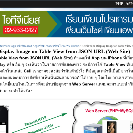
PHP
,
AS
ยน iPhone App ฟรี เขียน iPad App เรียน iPhone เขียนโปรแกรม iPhone
>
iOS/iPhone Display Image on Table View
Display Image on Table View from JSON URL (Web Site)
able View from JSON URL (Web Site)
ถ้าเคยใช้
App บน iPhone
ที่เกี
oday หรือ อื่น ๆ จะเห็นว่าในรายการที่แสดงข่าว จะมีการใช้
Table View
ที่
งหน้าในแต่ล่ะ
Cell
เราอาจจะสงสัยว่ามันทำยังไง ที่ข้อมูลเหล่านี้เมื่อมีข่าว
ละผมจะบอกว่าสิ่งที่เราเห็นนั้นมันสามารถทำได้ง่าย ๆ โดยไม่ยากเลย สำหร
ทคโนโลยี่แบบไหนในการที่จะอ่านข้อมูลจาก
Web Server
แต่ผมจะมาแนะนำวิธีท
าสามารถทำได้จริง ๆ