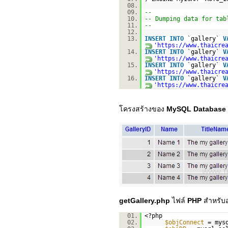
08.
09.
--
10.
-- Dumping data for tab
11.
--
12.
13.
INSERT
INTO
`gallery`
V
'
https://www.thaicre
14.
INSERT
INTO
`gallery`
V
'
https://www.thaicre
15.
INSERT
INTO
`gallery`
V
'
https://www.thaicre
16.
INSERT
INTO
`gallery`
V
'
https://www.thaicre
โครงสร้างของ
MySQL Database
getGallery.php
ไฟล์
PHP
สำหรับ
01.
<?php
02.
$objConnect
= mys