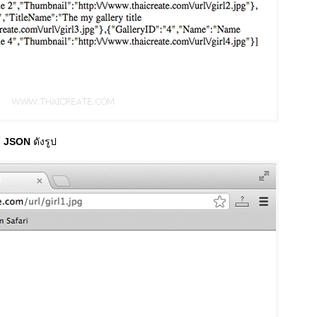
้
JSON
ดังรูป