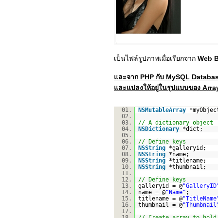
เป็นไฟล์รูปภาพเมื่อเรียกจาก
Web B
และจาก PHP กับ MySQL Database 
และแปลงให้อยู่ในรุปแบบของ Array
01.
NSMutableArray
*myObjec
02.
03.
// A dictionary object
04.
NSDictionary
*dict;
05.
06.
// Define keys
07.
NSString
*galleryid;
08.
NSString
*name;
09.
NSString
*titlename;
10.
NSString
*thumbnail;
11.
12.
// Define keys
13.
galleryid = @
"GalleryID
14.
name = @
"Name"
;
15.
titlename = @
"TitleName
16.
thumbnail = @
"Thumbnail
17.
18.
// Create array to hold