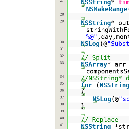
27.
NSString
*
ti
NSMakeRange
28.
29.
NSString
* ou
stringWithF
%@"
,day,mon
30.
NSLog
(@
"Subs
31.
32.
// Split
33.
NSArray
* arr
componentsS
34.
//NSString* 
35.
for
(
NSStrin
36.
{
37.
NSLog
(@
"s
38.
}
39.
40.
// Replace
41.
NSString
*st