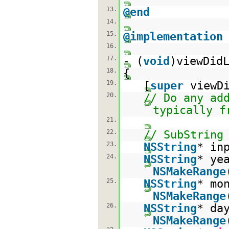
13.
@end
14.
15.
@implementation
16.
17.
- (
void
)viewDid
18.
{
19.
[
super
viewD
20.
// Do any ad
typically f
21.
22.
// SubString
23.
NSString
* in
24.
NSString
* ye
NSMakeRange
25.
NSString
* mo
NSMakeRange
26.
NSString
* da
NSMakeRange