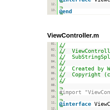
12.
13.
@end
ViewController.m
01.
//
02.
// ViewControll
03.
// SubStringSpl
04.
//
05.
// Created by W
06.
// Copyright (c
07.
//
08.
09.
#import "ViewCo
10.
11.
@interface
View
12.