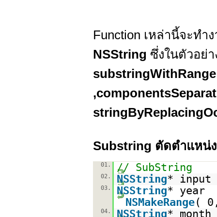
Function เหล่านี้จะท
NSString
ซึ่งในตัวอย่
substringWithRange (
,
componentsSeparated
stringByReplacingOc
Substring ตัดตำแหน่ง
01.
// SubString
02.
NSString
* input
03.
NSString
* year 
NSMakeRange
( 0
04.
NSString
* month