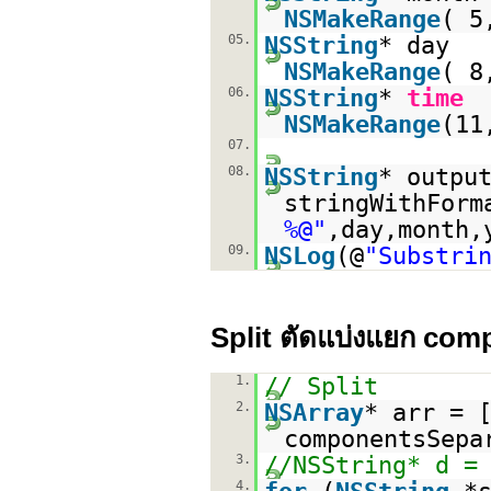
NSMakeRange
( 5
05.
NSString
* day =
NSMakeRange
( 8
06.
NSString
*
time
NSMakeRange
(11
07.
08.
NSString
* outpu
stringWithForm
%@"
,day,month,
09.
NSLog
(@
"Substri
Split ตัดแบ่งแยก co
1.
// Split
2.
NSArray
* arr = 
componentsSepa
3.
//NSString* d =
4.