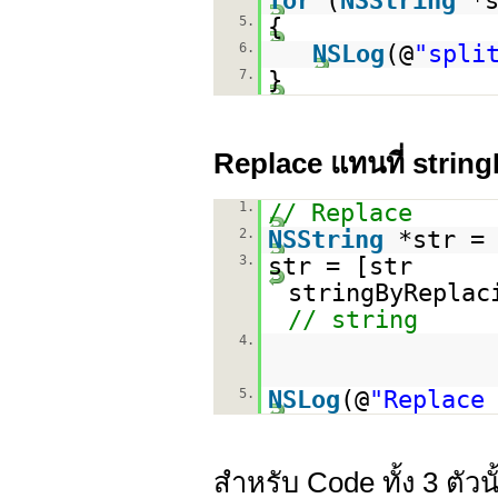
for
(
NSString
*
5.
{
6.
NSLog
(@
"spli
7.
}
Replace แทนที่ stri
1.
// Replace
2.
NSString
*str =
3.
str = [str
stringByReplac
// string
4.
5.
NSLog
(@
"Replace
สำหรับ Code ทั้ง 3 ตัว