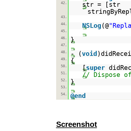
42.
str = [str
stringByRep
43.
44.
NSLog
(@
"Repl
45.
46.
}
47.
48.
- (
void
)didRece
49.
{
50.
[
super
didRe
51.
// Dispose o
52.
}
53.
54.
@end
Screenshot