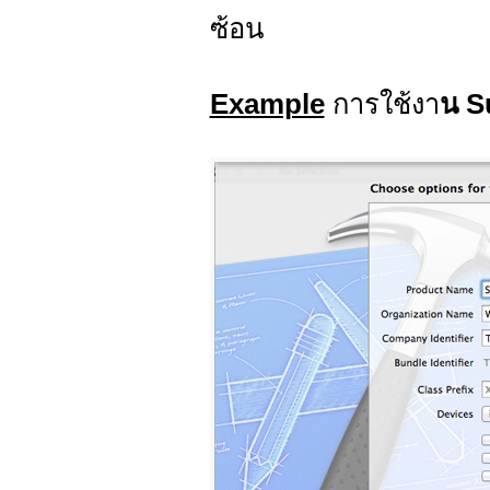
ซ้อน
Example
การใช้งา
น S