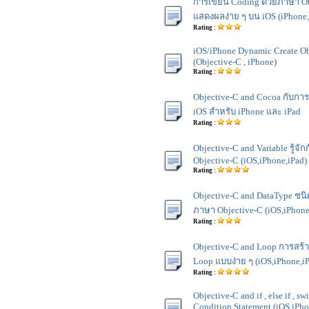
การเขียน Coding ด้วยภาษา Ob
แสดงผลง่าย ๆ บน iOS (iPhone,
Rating :
iOS/iPhone Dynamic Create Ob
(Objective-C , iPhone)
Rating :
Objective-C and Cocoa กับก
iOS สำหรับ iPhone และ iPad
Rating :
Objective-C and Variable รู้จ
Objective-C (iOS,iPhone,iPad)
Rating :
Objective-C and DataType ชน
ภาษา Objective-C (iOS,iPhone
Rating :
Objective-C and Loop การสร้
Loop แบบง่าย ๆ (iOS,iPhone,i
Rating :
Objective-C and if , else if , s
Condition Statement (iOS,iPho