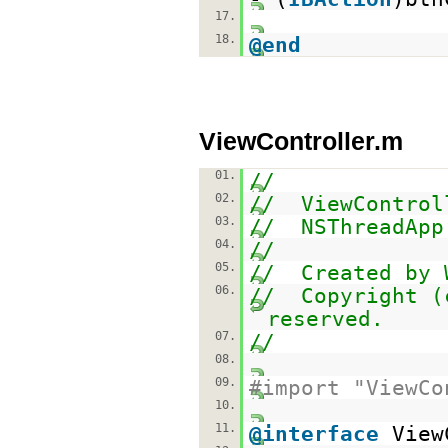
17.
18.
@end
ViewController.m
01.
//
02.
// ViewControl
03.
// NSThreadApp
04.
//
05.
// Created by 
06.
// Copyright (
reserved.
07.
//
08.
09.
#import "ViewCo
10.
11.
@interface
View