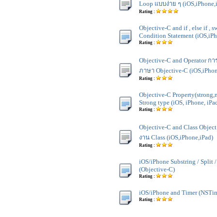
Loop แบบง่าย ๆ (iOS,iPhone,
Rating :
Objective-C and if , else if , 
Condition Statement (iOS,iPh
Rating :
Objective-C and Operator กา
ภาษา Objective-C (iOS,iPhon
Rating :
Objective-C Property(strong,
Strong type (iOS, iPhone, iPa
Rating :
Objective-C and Class Object
งาน Class (iOS,iPhone,iPad)
Rating :
iOS/iPhone Substring / Split 
(Objective-C)
Rating :
iOS/iPhone and Timer (NSTim
Rating :