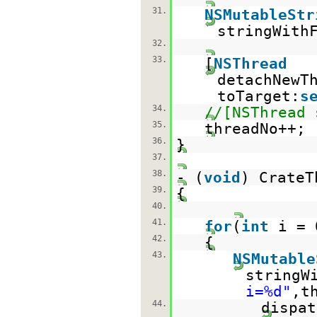
31.
NSMutableStr
stringWith
32.
33.
[
NSThread
detachNewT
toTarget:
s
34.
//[NSThread 
35.
threadNo++;
36.
}
37.
38.
- (
void
) CrateT
39.
{
40.
41.
for
(
int
i = 
42.
{
43.
NSMutable
stringW
i=%d"
,t
44.
dispat