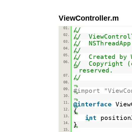
ViewController.m
01.
//
02.
// ViewControl
03.
// NSThreadApp
04.
//
05.
// Created by 
06.
// Copyright (
reserved.
07.
//
08.
09.
#import "ViewCo
10.
11.
@interface
View
12.
{
13.
int
position
14.
}
15.