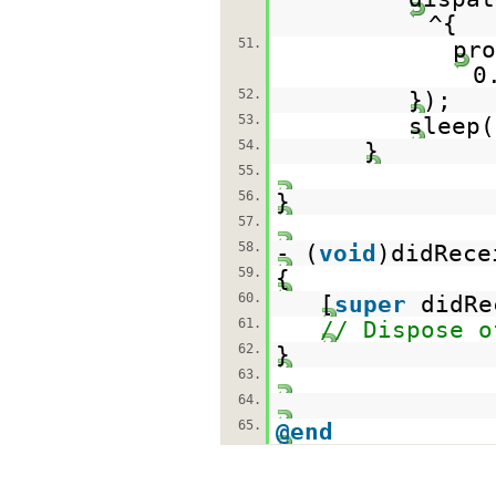
^{
51.
pro
0
52.
});
53.
sleep(
54.
}
55.
56.
}
57.
58.
- (
void
)didRece
59.
{
60.
[
super
didRe
61.
// Dispose o
62.
}
63.
64.
65.
@end