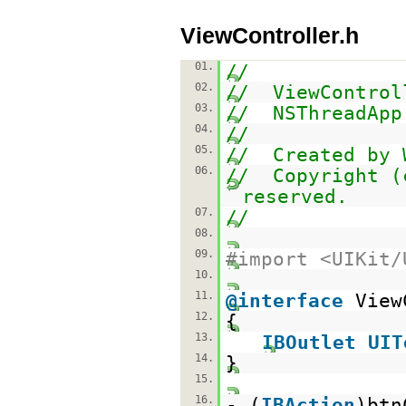
ViewController.h
01.
//
02.
// ViewControl
03.
// NSThreadApp
04.
//
05.
// Created by 
06.
// Copyright (
reserved.
07.
//
08.
09.
#import <UIKit/
10.
11.
@interface
View
12.
{
13.
IBOutlet
UIT
14.
}
15.
16.
- (
IBAction
)btn