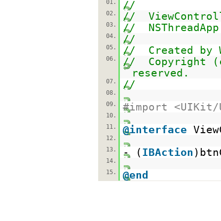
01.
//
02.
// ViewControl
03.
// NSThreadApp
04.
//
05.
// Created by 
06.
// Copyright (
reserved.
07.
//
08.
09.
#import <UIKit/
10.
11.
@interface
View
12.
13.
- (
IBAction
)btn
14.
15.
@end