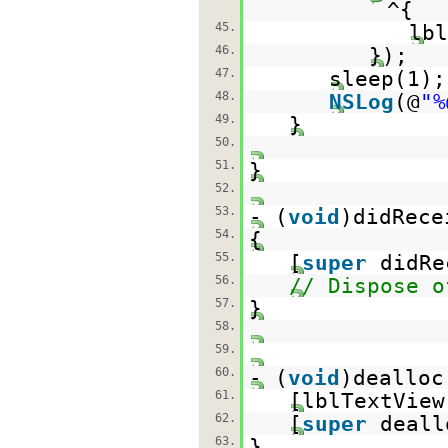
^{
45.
lbl
46.
});
47.
sleep(1);
48.
NSLog
(@
"%
49.
}
50.
51.
}
52.
53.
- (
void
)didRece
54.
{
55.
[
super
didRe
56.
// Dispose o
57.
}
58.
59.
60.
- (
void
)dealloc
61.
[lblTextView
62.
[
super
deall
63.
}