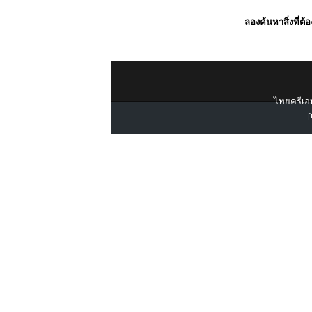
ลองค้นหาสิ่งที่ต้
ไทยครีเอท
[