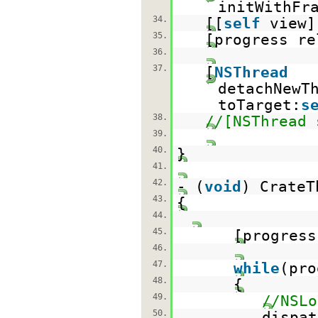
initWithFr
34.
[[
self
view]
35.
[progress re
36.
37.
[
NSThread
detachNewT
toTarget:
s
38.
//[NSThread 
39.
40.
}
41.
42.
- (
void
) CrateT
43.
{
44.
45.
[progress
46.
47.
while
(pro
48.
{
49.
//NSLo
50.
dispat