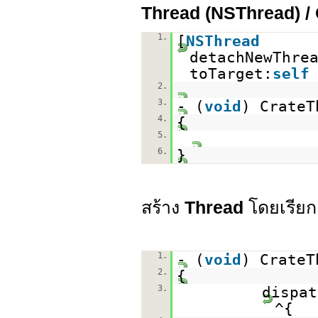
Thread (NSThread) / 
1.
[
NSThread
detachNewThre
toTarget:
self
2.
3.
- (
void
) CrateT
4.
{
5.
6.
}
สร้าง
Thread
โดยเรีย
1.
- (
void
) CrateT
2.
{
3.
dispat
^{