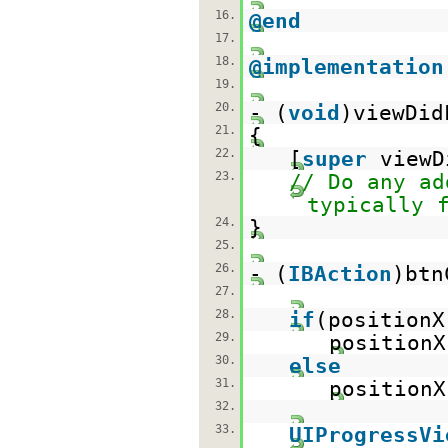
16.
@end
17.
18.
@implementation
19.
20.
- (
void
)viewDid
21.
{
22.
[
super
viewD
23.
// Do any ad
typically 
24.
}
25.
26.
- (
IBAction
)btn
27.
28.
if
(positionX
29.
positionX
30.
else
31.
positionX
32.
33.
UIProgressVi