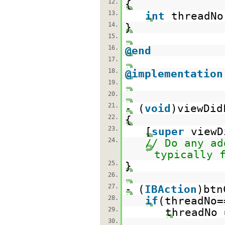
12.
{
13.
int
thread
14.
}
15.
16.
@end
17.
18.
@implementation
19.
20.
21.
- (
void
)viewDid
22.
{
23.
[
super
viewD
24.
// Do any ad
typically 
25.
}
26.
27.
- (
IBAction
)btn
28.
if
(threadNo=
29.
threadNo 
30.