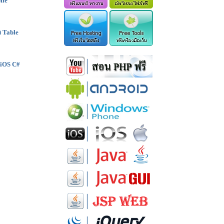
ile
ก Table
(iOS C#