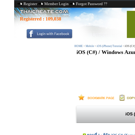
Register
Member Login
Forgot Password ??
Registered :
109,038
HOME
>
Mobile
>
iOS (iPhone) Tutorial
>
iOS (C#
iOS (C#) / Windows Azu
iOS 