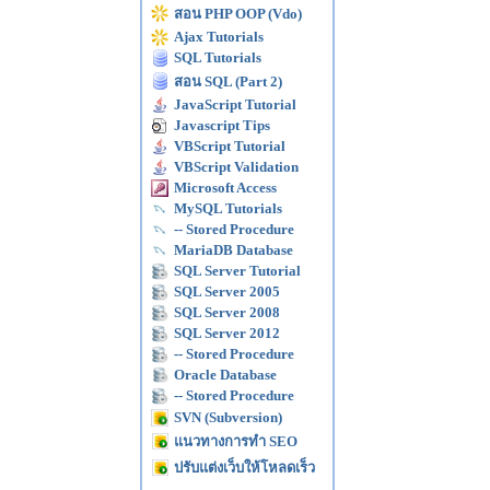
สอน PHP OOP (Vdo)
Ajax Tutorials
SQL Tutorials
สอน SQL (Part 2)
JavaScript Tutorial
Javascript Tips
VBScript Tutorial
VBScript Validation
Microsoft Access
MySQL Tutorials
-- Stored Procedure
MariaDB Database
SQL Server Tutorial
SQL Server 2005
SQL Server 2008
SQL Server 2012
-- Stored Procedure
Oracle Database
-- Stored Procedure
SVN (Subversion)
แนวทางการทำ SEO
ปรับแต่งเว็บให้โหลดเร็ว