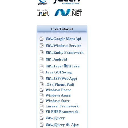
Free Tutorial
สอน Google Maps Api
สอน Windows Service
สอน Entity Framework
สอน Android
สอน Java เขียน Java
Java GUI Swing
สอน JSP (Web App)
iOS (iPhone,iPad)
Windows Phone
Windows Azure
Windows Store
Laravel Framework
Yii PHP Framework
สอน jQuery
สอน jQuery กับ Ajax