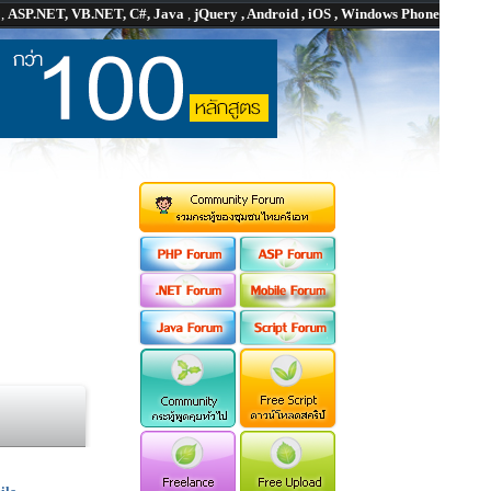
P
,
ASP.NET, VB.NET, C#, Java
,
jQuery , Android , iOS , Windows Phone