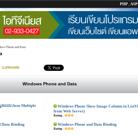
PHP
,
AS
ows Phone and Data
a
Windows Phone and Data
ูลแบบ Item Multiple
Windows Phone Show Image Column in ListVi
from Web Server)
Rating :
 Data Binding
Windows Phone and Data Binding
Rating :