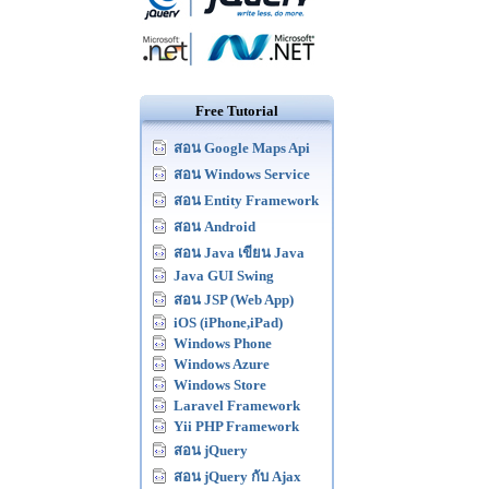
Free Tutorial
สอน Google Maps Api
สอน Windows Service
สอน Entity Framework
สอน Android
สอน Java เขียน Java
Java GUI Swing
สอน JSP (Web App)
iOS (iPhone,iPad)
Windows Phone
Windows Azure
Windows Store
Laravel Framework
Yii PHP Framework
สอน jQuery
สอน jQuery กับ Ajax