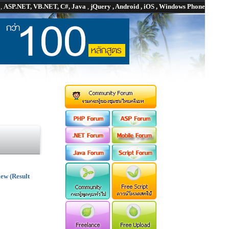
P
,
ASP.NET, VB.NET, C#, Java
,
jQuery , Android , iOS , Windows Phone
ew (Result