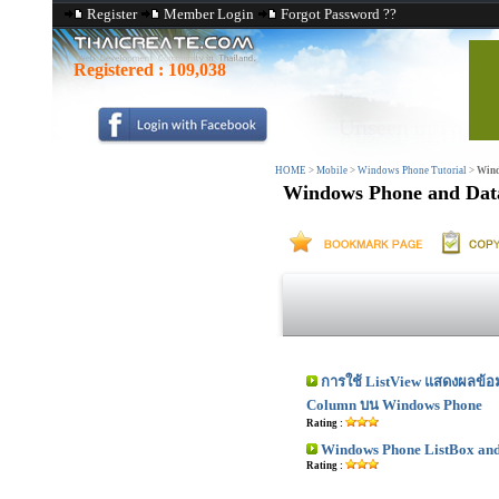
Register
Member Login
Forgot Password ??
Registered :
109,038
HOME
>
Mobile
>
Windows Phone Tutorial
>
Wind
Windows Phone and Dat
การใช้ ListView แสดงผลข้อม
Column บน Windows Phone
Rating :
Windows Phone ListBox and
Rating :