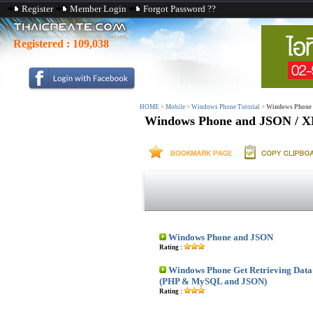
Register
Member Login
Forgot Password ??
Registered :
109,038
HOME
>
Mobile
>
Windows Phone Tutorial
>
Windows Phone
Windows Phone and JSON / 
Windows Phone and JSON
Rating :
Windows Phone Get Retrieving Data
(PHP & MySQL and JSON)
Rating :