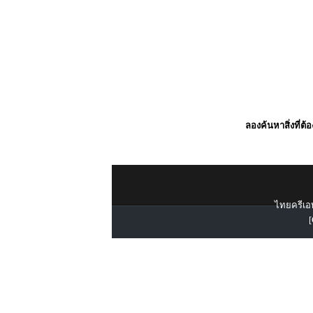
ลองค้นหาสิ่งที่ต้
ไทยครีเอท
[