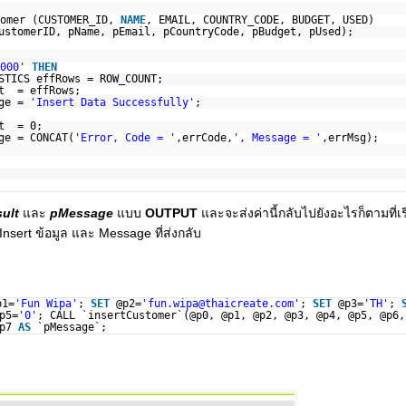
tomer (CUSTOMER_ID,
NAME
, EMAIL, COUNTRY_CODE, BUDGET, USED)
ustomerID, pName, pEmail, pCountryCode, pBudget, pUsed);
000'
THEN
STICS effRows = ROW_COUNT;
t = effRows;
age =
'Insert Data Successfully'
;
lt = 0;
ge = CONCAT(
'Error, Code = '
,errCode,
', Message = '
,errMsg);
ult
และ
pMessage
แบบ
OUTPUT
และจะส่งค่านี้กลับไปยังอะไรก็ตามที่เ
nsert ข้อมูล และ Message ที่ส่งกลับ
p1=
'Fun Wipa'
;
SET
@p2=
'fun.wipa@thaicreate.com'
;
SET
@p3=
'TH'
;
p5=
'0'
; CALL `insertCustomer`(@p0, @p1, @p2, @p3, @p4, @p5, @p6
@p7
AS
`pMessage`;