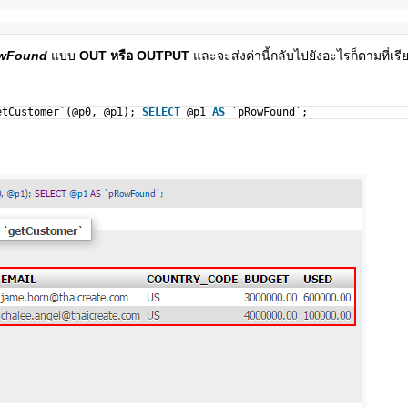
wFound
แบบ
OUT หรือ OUTPUT
และจะส่งค่านี้กลับไปยังอะไรก็ตามที่เร
etCustomer`(@p0, @p1);
SELECT
@p1
AS
`pRowFound`;