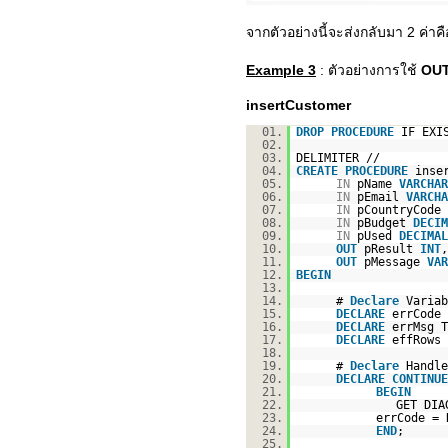
จากตัวอย่างนี้จะส่งกลับมา 2 ค่าคื
Example 3
: ตัวอย่างการใช้
OU
insertCustomer
01.
DROP
PROCEDURE
IF EXI
02.
03.
DELIMITER //
04.
CREATE
PROCEDURE
inse
05.
IN
pName
VARCHAR
06.
IN
pEmail
VARCHA
07.
IN
pCountryCode
08.
IN
pBudget
DECIM
09.
IN
pUsed
DECIMAL
10.
OUT
pResult
INT
,
11.
OUT
pMessage
VAR
12.
BEGIN
13.
14.
#
Declare
Variab
15.
DECLARE
errCode
16.
DECLARE
errMsg T
17.
DECLARE
effRows
18.
19.
#
Declare
Handle
20.
DECLARE
CONTINUE
21.
BEGIN
22.
GET DIA
23.
errCode = 
24.
END
;
25.