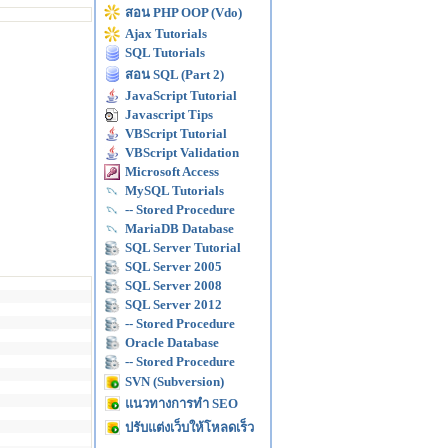
สอน PHP OOP (Vdo)
Ajax Tutorials
SQL Tutorials
สอน SQL (Part 2)
JavaScript Tutorial
Javascript Tips
VBScript Tutorial
VBScript Validation
Microsoft Access
MySQL Tutorials
-- Stored Procedure
MariaDB Database
SQL Server Tutorial
SQL Server 2005
SQL Server 2008
SQL Server 2012
-- Stored Procedure
Oracle Database
-- Stored Procedure
SVN (Subversion)
แนวทางการทำ SEO
ปรับแต่งเว็บให้โหลดเร็ว