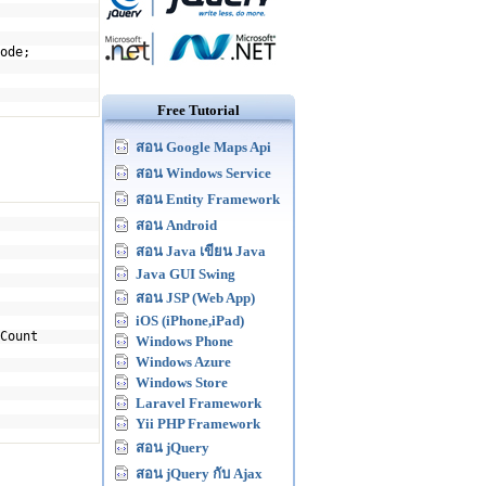
ode;
Free Tutorial
สอน Google Maps Api
สอน Windows Service
สอน Entity Framework
สอน Android
สอน Java เขียน Java
Java GUI Swing
สอน JSP (Web App)
iOS (iPhone,iPad)
Count
Windows Phone
Windows Azure
Windows Store
Laravel Framework
Yii PHP Framework
สอน jQuery
สอน jQuery กับ Ajax