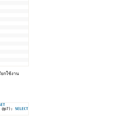
รียกใช้งาน
SET
, @p7);
SELECT