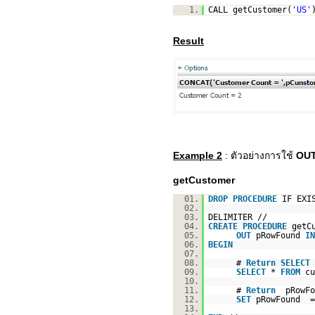
1.
CALL getCustomer(
'US'
Result
Example 2
: ตัวอย่างการใช้
OU
getCustomer
01.
DROP
PROCEDURE
IF EXI
02.
03.
DELIMITER //
04.
CREATE
PROCEDURE
getC
05.
OUT
pRowFound
IN
06.
BEGIN
07.
08.
#
Return
SELECT
09.
SELECT
*
FROM
c
10.
11.
#
Return
pRowFo
12.
SET
pRowFound =
13.