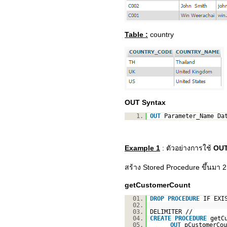
Table :
country
OUT Syntax
1.
OUT
Parameter_Name Da
Example 1
: ตัวอย่างการใช้
OU
สร้าง Stored Procedure ขึ้นมา 2
getCustomerCount
01.
DROP
PROCEDURE
IF EXI
02.
03.
DELIMITER //
04.
CREATE
PROCEDURE
getC
05.
OUT
pCustomerCo