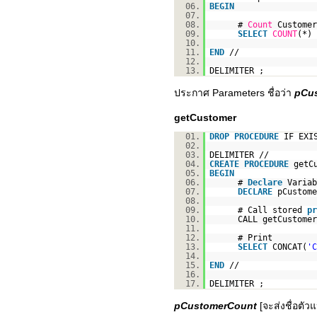
06.
BEGIN
07.
08.
#
Count
Custome
09.
SELECT
COUNT
(*)
10.
11.
END
//
12.
13.
DELIMITER ;
ประกาศ Parameters ชื่อว่า
pCu
getCustomer
01.
DROP
PROCEDURE
IF EXI
02.
03.
DELIMITER //
04.
CREATE
PROCEDURE
getC
05.
BEGIN
06.
#
Declare
Variab
07.
DECLARE
pCustom
08.
09.
# Call stored
pr
10.
CALL getCustome
11.
12.
# Print
13.
SELECT
CONCAT(
'C
14.
15.
END
//
16.
17.
DELIMITER ;
pCustomerCount
[จะส่งชื่อตัวแ