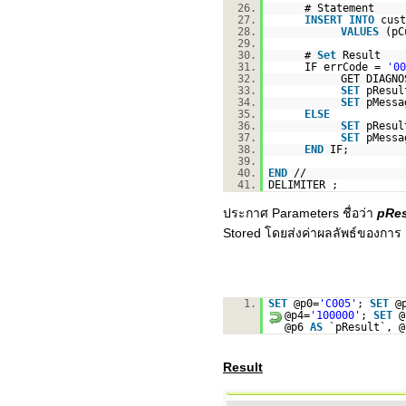
26.
# Statement
27.
INSERT
INTO
cus
28.
VALUES
(pC
29.
30.
#
Set
Result
31.
IF errCode =
'00
32.
GET DIAGNO
33.
SET
pResul
34.
SET
pMess
35.
ELSE
36.
SET
pResu
37.
SET
pMessa
38.
END
IF;
39.
40.
END
//
41.
DELIMITER ;
ประกาศ Parameters ชื่อว่า
pRes
Stored โดยส่งค่าผลลัพธ์ของการ I
1.
SET
@p0=
'C005'
;
SET
@
@p4=
'100000'
;
SET
@
@p6
AS
`pResult`, 
Result