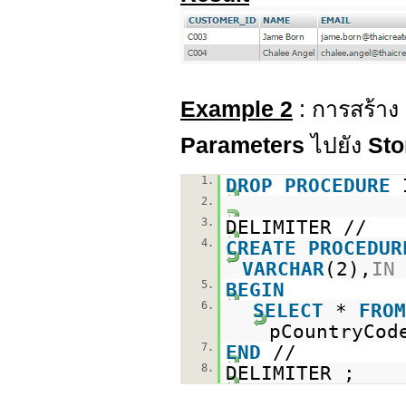
Example 2
: การสร้าง
Parameters
ไปยัง
Sto
1.
DROP
PROCEDURE
2.
3.
DELIMITER //
4.
CREATE
PROCEDUR
VARCHAR
(2),
IN
5.
BEGIN
6.
SELECT
*
FROM
pCountryCo
7.
END
//
8.
DELIMITER ;