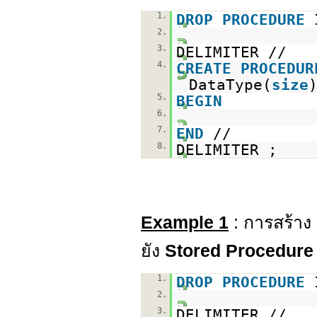
1.
DROP
PROCEDURE
2.
3.
DELIMITER //
4.
CREATE
PROCEDUR
DataType(
size
5.
BEGIN
6.
7.
END
//
8.
DELIMITER ;
Example 1
: การสร้าง
ยัง
Stored Procedure
1.
DROP
PROCEDURE
2.
3.
DELIMITER //