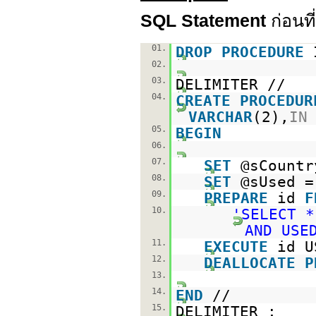
SQL Statement
ก่อนที
01.
DROP
PROCEDURE
02.
03.
DELIMITER //
04.
CREATE
PROCEDUR
VARCHAR
(2),
IN
05.
BEGIN
06.
07.
SET
@sCountr
08.
SET
@sUsed =
09.
PREPARE
id
F
10.
'SELECT *
AND USE
11.
EXECUTE
id U
12.
DEALLOCATE
P
13.
14.
END
//
15.
DELIMITER ;