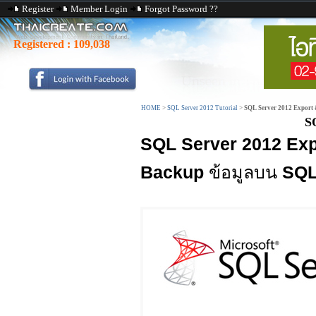
Register
Member Login
Forgot Password ??
Registered :
109,038
HOME
>
SQL Server 2012 Tutorial
>
SQL Server 2012 Export
S
SQL Server 2012 Ex
Backup
ข้อมูลบน
SQL