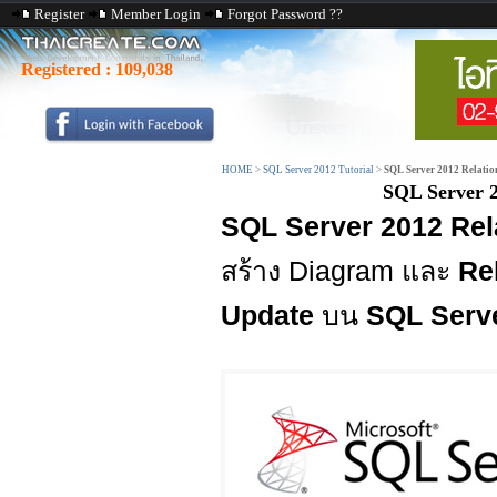
Register
Member Login
Forgot Password ??
Registered :
109,038
HOME
>
SQL Server 2012 Tutorial
>
SQL Server 2012 Relati
SQL Server 
SQL Server 2012 Rel
สร้าง Diagram และ
Re
Update
บน
SQL Serv