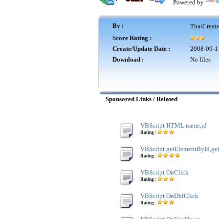
Powered by
By :
ThaiCreat
Score Rating :
Create/Update Date :
2008-09-1
Download :
No files
Sponsored Links / Related
VBScript HTML name,id
Rating :
VBScript getElementById,g
Rating :
VBScript OnClick
Rating :
VBScript OnDblClick
Rating :