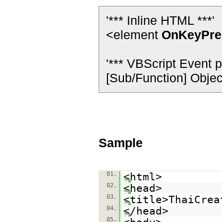
'*** Inline HTML ***'
<element
OnKeyPre
'*** VBScript Event p
[Sub/Function] Objec
Sample
01.
<html>
02.
<head>
03.
<title>ThaiCrea
04.
</head>
05.