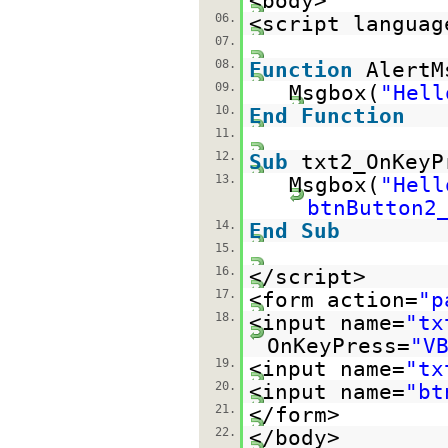
<body>
06.
<script languag
07.
08.
Function
AlertM
09.
Msgbox(
"Hell
10.
End
Function
11.
12.
Sub
txt2_OnKeyP
13.
Msgbox(
"Hell
btnButton2
14.
End
Sub
15.
16.
</script>
17.
<form action=
"p
18.
<input name=
"tx
OnKeyPress=
"V
19.
<input name=
"tx
20.
<input name=
"bt
21.
</form>
22.
</body>