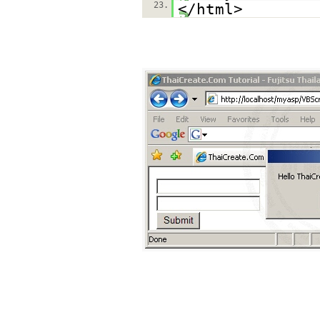
23.
</html>