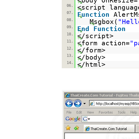
<body OnResize=
06.
<script languag
07.
Function
AlertM
08.
Msgbox(
"Hell
09.
End
Function
10.
</script>
11.
<form action=
"p
12.
</form>
13.
</body>
14.
</html>