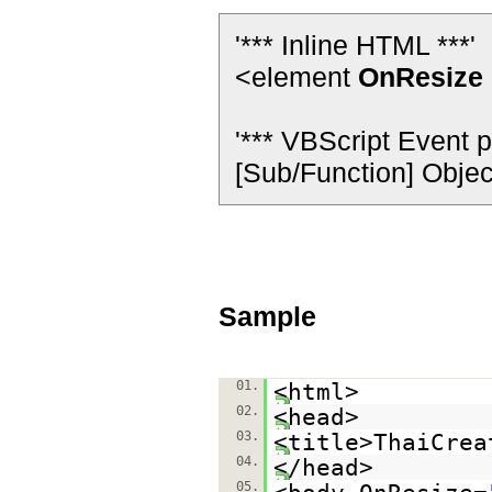
'*** Inline HTML ***'
<element
OnResize
'*** VBScript Event p
[Sub/Function] Objec
Sample
01.
<html>
02.
<head>
03.
<title>ThaiCrea
04.
</head>
05.