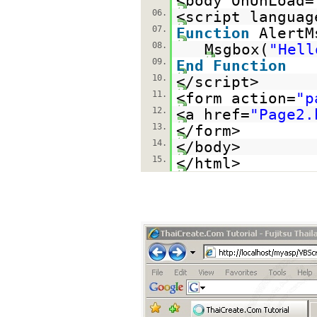
<body OnUnLoad=
06.
<script languag
07.
Function
AlertM
08.
Msgbox(
"Hell
09.
End
Function
10.
</script>
11.
<form action=
"p
12.
<a href=
"Page2.
13.
</form>
14.
</body>
15.
</html>