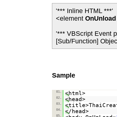
'*** Inline HTML ***'
<element
OnUnload
'*** VBScript Event p
[Sub/Function] Objec
Sample
01.
<html>
02.
<head>
03.
<title>ThaiCrea
04.
</head>
05.