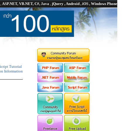
P
,
ASP.NET, VB.NET, C#, Java
,
jQuery , Android , iOS , Windows Phone
cript Tutorial
on Information