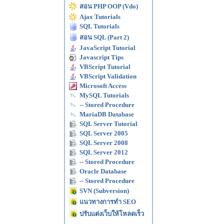
สอน PHP OOP (Vdo)
Ajax Tutorials
SQL Tutorials
สอน SQL (Part 2)
JavaScript Tutorial
Javascript Tips
VBScript Tutorial
VBScript Validation
Microsoft Access
MySQL Tutorials
-- Stored Procedure
MariaDB Database
SQL Server Tutorial
SQL Server 2005
SQL Server 2008
SQL Server 2012
-- Stored Procedure
Oracle Database
-- Stored Procedure
SVN (Subversion)
แนวทางการทำ SEO
ปรับแต่งเว็บให้โหลดเร็ว