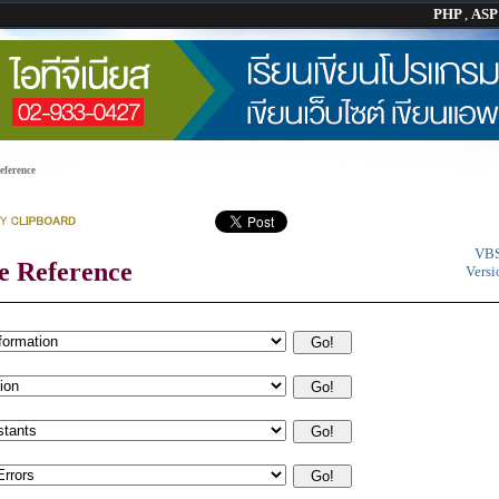
PHP
,
AS
eference
VBS
e Reference
Versi