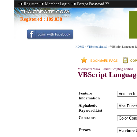
Register
Member Login
Forgot Password ??
Registered :
109,038
HOME
>
VBScript Manual
>
VBScript Language R
Microsoft® Visual Basic® Scripting Edition
VBScript Languag
Feature
Information
Alphabetic
Keyword List
Constants
Errors