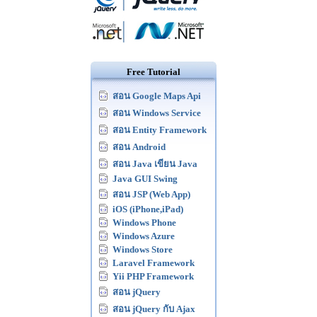
Free Tutorial
สอน Google Maps Api
สอน Windows Service
สอน Entity Framework
สอน Android
สอน Java เขียน Java
Java GUI Swing
สอน JSP (Web App)
iOS (iPhone,iPad)
Windows Phone
Windows Azure
Windows Store
Laravel Framework
Yii PHP Framework
สอน jQuery
สอน jQuery กับ Ajax